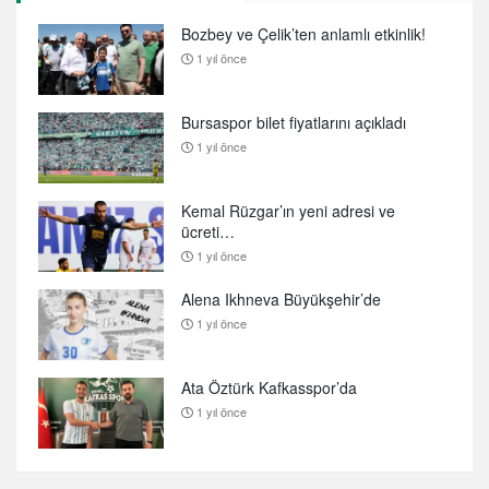
Bozbey ve Çelik’ten anlamlı etkinlik!
1 yıl önce
Bursaspor bilet fiyatlarını açıkladı
1 yıl önce
Kemal Rüzgar’ın yeni adresi ve
ücreti…
1 yıl önce
Alena Ikhneva Büyükşehir’de
1 yıl önce
Ata Öztürk Kafkasspor’da
1 yıl önce