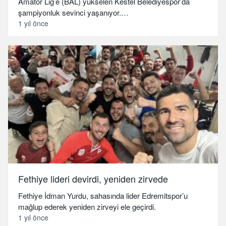
Amatör Lig’e (BAL) yükselen Kestel Belediyespor’da
şampiyonluk sevinci yaşanıyor.…
1 yıl önce
Fethiye lideri devirdi, yeniden zirvede
Fethiye İdman Yurdu, sahasında lider Edremitspor’u
mağlup ederek yeniden zirveyi ele geçirdi.
1 yıl önce