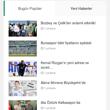
Bugün Popüler
Yeni Haberler
Bozbey ve Çelik’ten anlamlı etkinlik!
1 yıl önce
Bursaspor bilet fiyatlarını açıkladı
1 yıl önce
Kemal Rüzgar’ın yeni adresi ve
ücreti…
1 yıl önce
Alena Ikhneva Büyükşehir’de
1 yıl önce
Ata Öztürk Kafkasspor’da
1 yıl önce