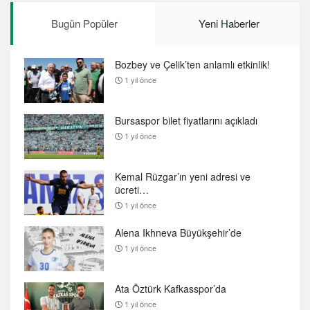
Bugün Popüler
Yeni Haberler
Bozbey ve Çelik’ten anlamlı etkinlik!
1 yıl önce
Bursaspor bilet fiyatlarını açıkladı
1 yıl önce
Kemal Rüzgar’ın yeni adresi ve
ücreti…
1 yıl önce
Alena Ikhneva Büyükşehir’de
1 yıl önce
Ata Öztürk Kafkasspor’da
1 yıl önce