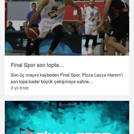
Final Spor son topta…
Son üç maçını kaybeden Final Spor, Pizza Lazza Harem’i
son topa kadar büyük çekişmeye sahne…
3 yıl önce