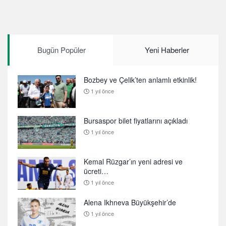
Bugün Popüler
Yeni Haberler
Bozbey ve Çelik’ten anlamlı etkinlik!
1 yıl önce
Bursaspor bilet fiyatlarını açıkladı
1 yıl önce
Kemal Rüzgar’ın yeni adresi ve
ücreti…
1 yıl önce
Alena Ikhneva Büyükşehir’de
1 yıl önce