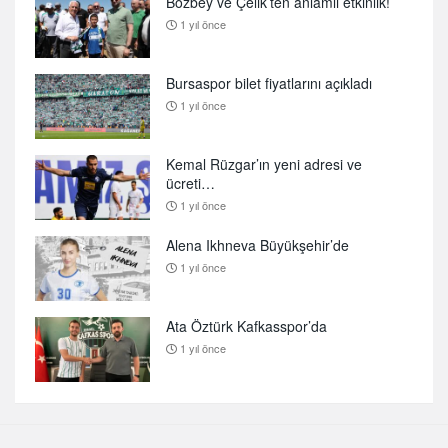
Bozbey ve Çelik’ten anlamlı etkinlik!
1 yıl önce
Bursaspor bilet fiyatlarını açıkladı
1 yıl önce
Kemal Rüzgar’ın yeni adresi ve
ücreti…
1 yıl önce
Alena Ikhneva Büyükşehir’de
1 yıl önce
Ata Öztürk Kafkasspor’da
1 yıl önce