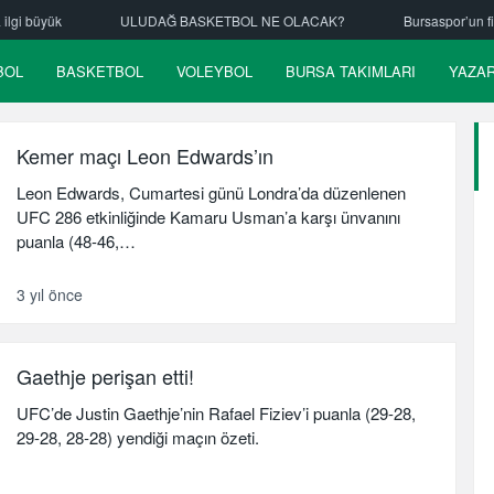
k
ULUDAĞ BASKETBOL NE OLACAK?
Bursaspor’un fikstürü çek
BOL
BASKETBOL
VOLEYBOL
BURSA TAKIMLARI
YAZA
Kemer maçı Leon Edwards’ın
Leon Edwards, Cumartesi günü Londra’da düzenlenen
UFC 286 etkinliğinde Kamaru Usman’a karşı ünvanını
puanla (48-46,…
3 yıl önce
Gaethje perişan etti!
UFC’de Justin Gaethje’nin Rafael Fiziev’i puanla (29-28,
29-28, 28-28) yendiği maçın özeti.