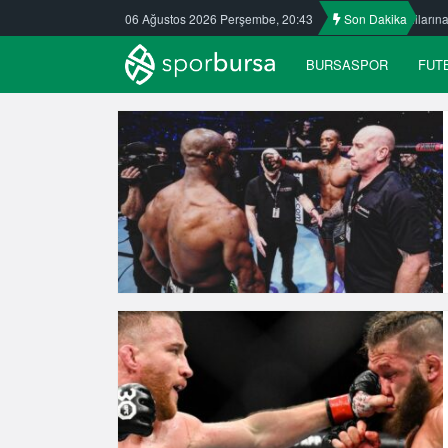
r’de
Ata Öztürk Kafkasspor’da
06 Ağustos 2026 Perşembe, 20:43
Nilüfer’de yaz okullarına ilgi büyü
Son Dakika
BURSASPOR
FUT