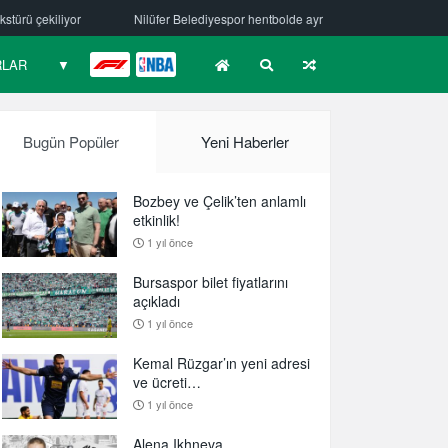
iliyor
Nilüfer Belediyespor hentbolde ayrılık
Mehmet Güzelsöz’de
RLAR
▼
F1
NBA
Bugün Popüler
Yeni Haberler
Bozbey ve Çelik’ten anlamlı
etkinlik!
1 yıl önce
Bursaspor bilet fiyatlarını
açıkladı
1 yıl önce
Kemal Rüzgar’ın yeni adresi
ve ücreti…
1 yıl önce
Alena Ikhneva