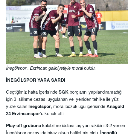
İnegölspor , Erzincan galibiyetiyle moral buldu.
İNEGÖLSPOR YARA SARDI
Geçtiğimiz hafta içerisinde
SGK
borçlarını yapılandıramadığı
için 3 silinme cezası uygulanan ve yeniden tehlike ile yüz
yüze kalan
İnegölspor
, moral bozukluğu içerisinde
Anagold
24 Erzincanspor
’u konuk etti.
Play-off grubuna
kalabilme iddiası taşıyan rakibini 3-2 yenen
İnegölspor cezayı da biraz olsun hafiletmiş oldu.
İnegöllü