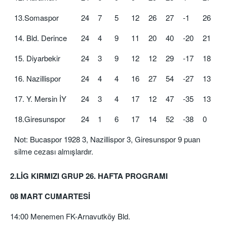
13.Somaspor
24
7
5
12
26
27
-1
26
14. Bld. Derince
24
4
9
11
20
40
-20
21
15. Diyarbekir
24
3
9
12
12
29
-17
18
16. Nazillispor
24
4
4
16
27
54
-27
13
17. Y. Mersin İY
24
3
4
17
12
47
-35
13
18.Giresunspor
24
1
6
17
14
52
-38
0
Not: Bucaspor 1928 3, Nazillispor 3, Giresunspor 9 puan
silme cezası almışlardır.
2.LİG KIRMIZI GRUP 26. HAFTA PROGRAMI
08 MART CUMARTESİ
14:00 Menemen FK-Arnavutköy Bld.