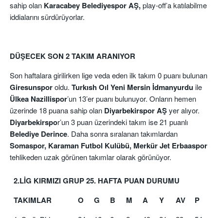
sahip olan
Karacabey Belediyespor AŞ,
play-off’a katılabilme
iddialarını sürdürüyorlar.
DÜŞECEK SON 2 TAKIM ARANIYOR
Son haftalara girilirken lige veda eden ilk takım 0 puanı bulunan
Giresunspor
oldu.
Turkısh Oıl Yeni Mersin İdmanyurdu
ile
Ülkea Nazillispor
’un 13’er puanı bulunuyor. Onların hemen
üzerinde 18 puana sahip olan
Diyarbekirspor AŞ
yer alıyor.
Diyarbekirspo
r’un 3 puan üzerindeki takım ise 21 puanlı
Belediye Derince
. Daha sonra sıralanan takımlardan
Somaspor, Karaman Futbol Kulübü, Merkür Jet Erbaaspor
tehlikeden uzak görünen takımlar olarak görünüyor.
2.LİG KIRMIZI GRUP 25. HAFTA PUAN DURUMU
TAKIMLAR
O
G
B
M
A
Y
AV
P