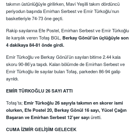
takımın üstünlüğüyle girilirken, Mavi Yeşilli takım dördüncü
periyodun başında Emirhan Serbest ve Emir Türkoğlu’nun
basketleriyle 74-73 öne geçti.
Rakip sayılarına Efe Postel, Emirhan Serbest ve Emir Türkoğlu
ile karşılık veren Tofaş BGL,
Berkay Gönül’ün üçlüğüyle son
4 dakikaya 84-81 önde girdi.
Emir Türkoğlu ve Berkay Gönül’ün sayıları bitime 2.44 kala
skoru 90-86’ya taşıdı. Kalan bölümde de Emirhan Serbest ve
Emir Türkoğlu ile sayılar bulan Tofaş, parkeden 86-94 galip
ayrıldı.
EMİR TÜRKOĞLU 26 SAYI ATTI
Tofaş’ta;
Emir Türkoğlu 26 sayıyla takımın en skorer ismi
olurken, Efe Postel 20, Berkay Gönül 16 sayı, Yücel Çağın
Başaran ve Emirhan Serbest 12’şer sayı
üretti.
CUMA İZMİR GELİŞİM GELECEK