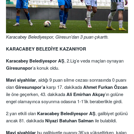
Karacabey Belediyespor, Giresun’dan 3 puan çıkarttı.
KARACABEY BELEDİYE KAZANIYOR
Karacabey Belediyespor AŞ
, 2.Lig’e veda maçları oynayan
Giresunspor
’a konuk oldu.
Mavi siyahlılar
, aldığı 9 puan silme cezası sonrasında 0 puanı
olan
Giresunspor’a
karşı 17. dakikada
Ahmet Furkan Özcan
ile öne geçerken, 43. dakikada
Ali Emirhan Akçay
’ın golüne
engel olamayınca soyunma odasına 1-1’lik beraberlikle girdi.
2.yarı etkili olan
Karacabey Belediyespor AŞ
, galibiyet golünü
ancak 81. dakikada
Niyazi Batuhan Salman
ile bulabildi.
Mavi siyahlılar
bu galibiyetle puanını 36’ya yükseltirken, kalan