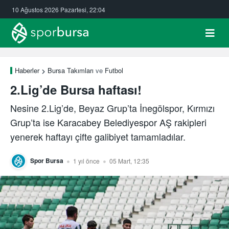
10 Ağustos 2026 Pazartesi, 22:04
Haberler
Bursa Takımları
ve
Futbol
2.Lig’de Bursa haftası!
Nesine 2.Lig’de, Beyaz Grup’ta İnegölspor, Kırmızı
Grup’ta ise Karacabey Belediyespor AŞ rakipleri
yenerek haftayı çifte galibiyet tamamladılar.
Spor Bursa
1 yıl önce
05 Mart, 12:35