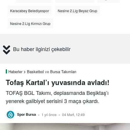
Karacabey Belediyespor
Nesine 2.Lig Beyaz Grup
Nesine 2.Lig Kırmızı Grup
Bu haber ilginizi çekebilir
Haberler
Basketbol
ve
Bursa Takımları
Tofaş Kartal’ı yuvasında avladı!
TOFAŞ BGL Takımı, deplasmanda Beşiktaş’ı
yenerek galibiyet serisini 3 maça çıkardı.
Spor Bursa
1 yıl önce
04 Mart, 12:49