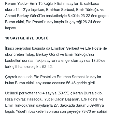
Kerem Yaldız- Emir Türkoğlu ikilisinin sayıları 5. dakikada
skoru 14-12’ye taşırken, Emirhan Serbest, Emir Türkoğlu ve
Ahmet Berkay Gönül’ün basketleriyle 8.40’da 23-22 öne geçen
Bursa ekibi, Efe Postel’in sayılarıyla ilk çeyreği 26-24 önde
kapattı.
10 SAYI GERİYE DÜŞTÜ
İkinci periyodun başında da Emirhan Serbest ve Efe Postel ile
skor üreten Tofaş, Berkay Gönül ve Emir Türkoğlu’nun
basketleri sonrası rakip sayılarına engel olamayınca 18.20’de
fark çift hanelere çıktı: 52-42.
Çeyrek sonunda Efe Postel ve Emirhan Serbest ile sayılar
bulan Bursa ekibi, soyunma odasına 56-46 geride girdi.
Üçüncü periyotta farkı 4 sayıya (59-55) çıkaran Bursa ekibi,
Rıza Poyraz Paşaoğlu, Yücel Çağın Başaran, Efe Postel ve
Emir Türkoğlu’nun sayılarıyla 27. dakikada durumu 69-66’ya
taşıdı. Yücel’in basketleri sonrası son çeyreğe 73-70 ev sahibi