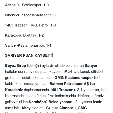
Adana 01-Fethiyespor: 1-0
İskenderunspor-Isparta 32: 2-0
1461 Trabzon FK-B. Petrol: 1-3
Karaköprü B.-Altay: 1-2
Sarıyer-Kastamonuspor: 1-1
SARIYER PUAN KAYBETTİ
Beyaz Grup
liderliğini aylardır elinde bulunduran
Sarıyer
,
haftalar sonra evinde puan kaybetti.
Martılar
, konuk ettikleri
grubunun iddialı takımlarından
GMG Kastamonuspor
ile 1-1
kaldı. İkinci sırada yer alan
Batman Petrolspor AŞ
ise
Karadeniz
deplasmanında
1461 Trabzon
’u 3-1 yenerken, lider
ile arasındaki puan farkını 2’ye indirmiş oldu. Haftanın sürpriz
galibiyetini ise
Karaköprü Belediyespor
’u 2-1 yenen
İzmir
temsilcisi
Altay
elde etti. Grup’ta A
ltınordu, GMG