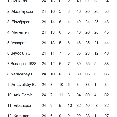
1. Serik Bld.
24
16
6
2
49
21
28
54
2. Aksarayspor
24
16
5
3
46
20
26
53
3. Elazığspor
24
14
6
4
49
24
25
48
4. Menemen
24
13
6
5
46
26
20
45
5. Vanspor
24
13
5
6
46
25
21
44
6.Beyoğlu YÇ
24
11
7
6
35
23
12
40
7.Bucaspor 1928
24
12
5
7
30
25
5
38
8.Karacabey B.
24
10
6
8
39
36
3
36
9. Arnavutköy B.
24
8
10
6
34
33
1
34
10. Ank.Demir
24
7
11
6
34
30
4
32
11. Erbaaspor
24
9
5
10
32
40
-8
32
12. Karaman
24
6
9
9
29
28
1
27