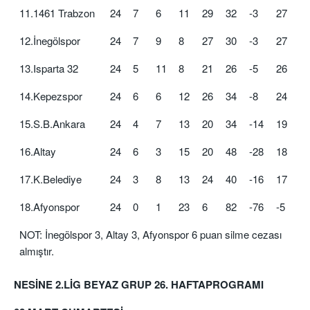
11.1461 Trabzon
24
7
6
11
29
32
-3
27
12.İnegölspor
24
7
9
8
27
30
-3
27
13.Isparta 32
24
5
11
8
21
26
-5
26
14.Kepezspor
24
6
6
12
26
34
-8
24
15.S.B.Ankara
24
4
7
13
20
34
-14
19
16.Altay
24
6
3
15
20
48
-28
18
17.K.Belediye
24
3
8
13
24
40
-16
17
18.Afyonspor
24
0
1
23
6
82
-76
-5
NOT: İnegölspor 3, Altay 3, Afyonspor 6 puan silme cezası
almıştır.
NESİNE 2.LİG BEYAZ GRUP 26. HAFTAPROGRAMI