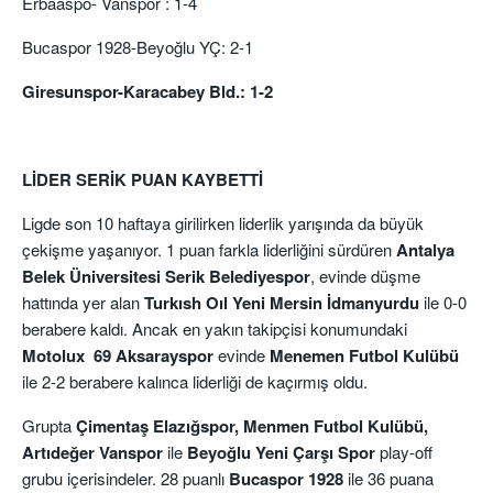
Erbaaspo- Vanspor : 1-4
Bucaspor 1928-Beyoğlu YÇ: 2-1
Giresunspor-Karacabey Bld.: 1-2
LİDER SERİK PUAN KAYBETTİ
Ligde son 10 haftaya girilirken liderlik yarışında da büyük
çekişme yaşanıyor. 1 puan farkla liderliğini sürdüren
Antalya
Belek Üniversitesi Serik Belediyespor
, evinde düşme
hattında yer alan
Turkısh Oıl Yeni Mersin İdmanyurdu
ile 0-0
berabere kaldı. Ancak en yakın takipçisi konumundaki
Motolux 69 Aksarayspor
evinde
Menemen Futbol Kulübü
ile 2-2 berabere kalınca liderliği de kaçırmış oldu.
Grupta
Çimentaş Elazığspor, Menmen Futbol Kulübü,
Artıdeğer Vanspor
ile
Beyoğlu Yeni Çarşı Spor
play-off
grubu içerisindeler. 28 puanlı
Bucaspor 1928
ile 36 puana