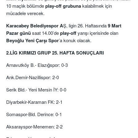
10 maçlık bölümde
play-off grubuna
kalabilmek için
mücadele verecek.
Karacabey Belediyespor A
Ş, ligin 26. Haftasında
9 Mart
Pazar günü
saat 14.00’de
play-off
yarışı içerisinde olan
Beyoğlu Yeni Çarşı Spor
’a konuk olacak.
2.LİG KIRMIZI GRUP 25. HAFTA SONUÇLARI
Arnavutköy B.- Elazığspor: 0-3
Ank.Demir-Nazillispor: 2-0
Serik Bld.- Yeni Mersin İY: 0-0
Diyarbekir-Karaman FK: 2-1
Somaspor-Bld. Derince: 0-1
Aksarayspor-Menemen: 2-2