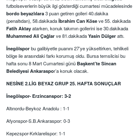
futbolseverlerin büyük ilgi gösterdiği cumartesi mücadelesinde
bordo beyazlılara
3 puan getiren golleri 40.dakika
(penaltıdan), 58.dakikada
İbrahim Can Köse
ve 55. dakikada
Fatih Aktay
atarken, konuk takımın gollerini ise 30.dakikada
Muhammed Ali Çağlar
ve 81.dakikada
Yasin Dülger
attı.
İnegölspor
bu galibiyetle puanını 27’ye yükseltirken, tehlikeli
bölge ile arasındaki farkı korumuş oldu. Bursa temsilcisi bu
hafta sonu 8 Mart Cumartesi günü
Başkent’te Sincan
Belediyesi Ankaraspo
r’a konuk olacak.
NESİNE 2.LİG BEYAZ GRUP 25. HAFTA SONUÇLAR
İnegölspor- Erzincanspor: 3-2
Altınordu-Beykoz Anadolu : 1-1
Afyonspor-S.B.Ankaraspor: 0-3
Kepezspor-Kırklarelispor: 1-1