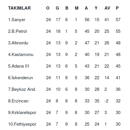
TAKIMLAR
O
G
B
M
A
Y
AV
P
1.Sarıyer
24
17
6
1
56
15
41
57
2.B.Petrol
24
18
1
5
45
20
25
55
3.Altınordu
24
13
9
2
47
21
26
48
4.Kastamonu
24
13
9
2
40
19
21
48
5.Adana 01
24
13
6
5
43
21
22
45
6.İskenderun
24
11
8
5
36
22
14
41
7.Beykoz And.
24
10
6
8
30
28
2
36
8.Erzincan
24
8
8
8
33
35
-2
32
9.Kırklarelispor
24
7
9
8
30
27
3
30
10.Fethiyespor
24
7
9
8
25
24
1
30