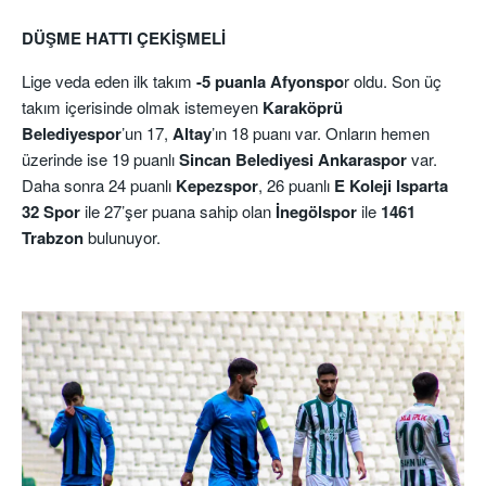
DÜŞME HATTI ÇEKİŞMELİ
Lige veda eden ilk takım
-5 puanla Afyonspo
r oldu. Son üç
takım içerisinde olmak istemeyen
Karaköprü
Belediyespor
’un 17,
Altay
’ın 18 puanı var. Onların hemen
üzerinde ise 19 puanlı
Sincan Belediyesi Ankaraspor
var.
Daha sonra 24 puanlı
Kepezspor
, 26 puanlı
E Koleji Isparta
32 Spor
ile 27’şer puana sahip olan
İnegölspor
ile
1461
Trabzon
bulunuyor.