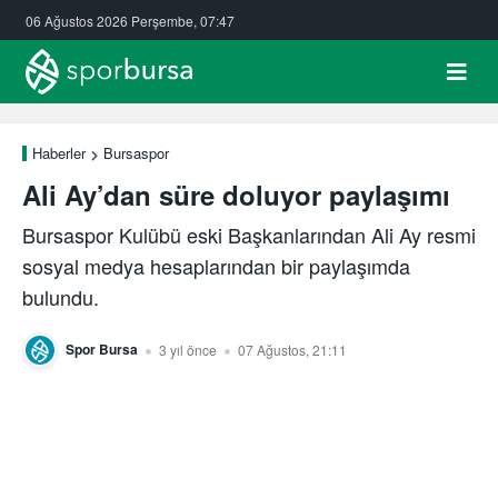
06 Ağustos 2026 Perşembe, 07:47
Haberler
Bursaspor
Ali Ay’dan süre doluyor paylaşımı
Bursaspor Kulübü eski Başkanlarından Ali Ay resmi
sosyal medya hesaplarından bir paylaşımda
bulundu.
Spor Bursa
3 yıl önce
07 Ağustos, 21:11