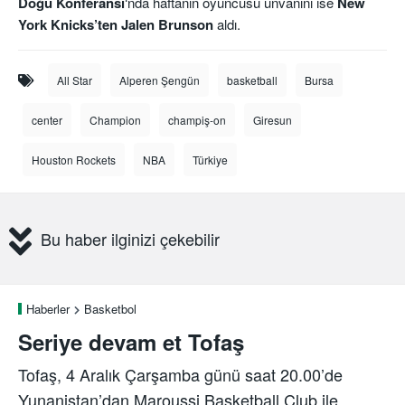
Doğu Konferansı
‘nda haftanın oyuncusu ünvanını ise
New
York Knicks’ten Jalen Brunson
aldı.
All Star
Alperen Şengün
basketball
Bursa
center
Champion
champiş-on
Giresun
Houston Rockets
NBA
Türkiye
Bu haber ilginizi çekebilir
Haberler
Basketbol
Seriye devam et Tofaş
Tofaş, 4 Aralık Çarşamba günü saat 20.00’de
Yunanistan’dan Maroussi Basketball Club ile