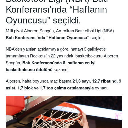
Konferansı’nda “Haftanın
Oyuncusu” seçildi.
Milli pivot
Alperen Şengün
, Amerikan
Basketbol
Ligi (
NBA
)
Batı Konferansı’nda “Haftanın Oyuncusu”
seçildi.
NBA’den yapılan açıklamaya göre, haftayı 3 galibiyetle
tamamlayan Rockets’ın 22 yaşındaki basketbolcusu Alperen
Şengün,
Batı Konferansı’nda 6. haftanın en iyi
basketbolcusu ödülünü
kazandı.
Alperen, hafta boyunca maç başına
21,3 sayı, 12,7 ribaund, 9
asist, 1,7 blok ve 1,7 top çalma ortalamasıyla
oynadı.