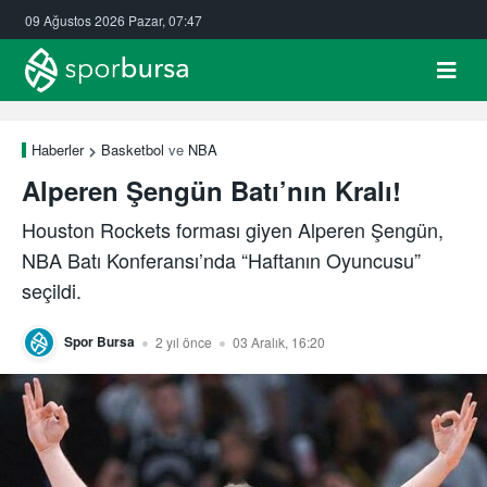
09 Ağustos 2026 Pazar, 07:47
Haberler
Basketbol
ve
NBA
Alperen Şengün Batı’nın Kralı!
Houston Rockets forması giyen Alperen Şengün,
NBA Batı Konferansı’nda “Haftanın Oyuncusu”
seçildi.
Spor Bursa
2 yıl önce
03 Aralık, 16:20