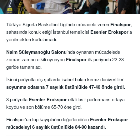
Türkiye Sigorta Basketbol Ligi’nde mücadele veren
Finalspor
,
sahasında konuk ettiği İstanbul temsilcisi
Esenler Erokspor
’a
yenilmekten kurtulamadı.
Naim Süleymanoğlu Salonu
’nda oynanan mücadelede
zaman zaman etkili oynayan
Finalspor
ilk periyodu 22-23
geride tamamladı.
İkinci periyotta dış şutlarda isabet bulan kırmızı lacivertliler
soyunma odasına 7 sayılık üstünlükle 47-40 önde girdi.
3.periyotta
Esenler Erokspor
etkili bsir performans ortaya
koydu ve son bölüme 65-70 öne girdi.
Finalspor’un top kayıplarını değerlendiren
Esenler Erokspor
mücadeleyi 6 sayılık üstünlükle 84-90 kazandı.