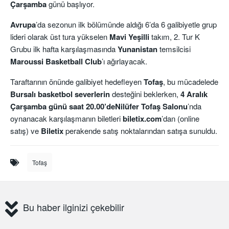
Çarşamba
günü başlıyor.
Avrupa
’da sezonun ilk bölümünde aldığı 6’da 6 galibiyetle grup
lideri olarak üst tura yükselen
Mavi Yeşilli
takım, 2. Tur K
Grubu ilk hafta karşılaşmasında
Yunanistan
temsilcisi
Maroussi Basketball Club
’ı ağırlayacak.
Taraftarının önünde galibiyet hedefleyen
Tofaş
, bu mücadelede
Bursalı
basketbol
severlerin
desteğini beklerken,
4 Aralık
Çarşamba günü saat 20.00’deNilüfer Tofaş Salonu
’nda
oynanacak karşılaşmanın biletleri
biletix.com
’dan (online
satış) ve
Biletix
perakende satış noktalarından satışa sunuldu.
Tofaş
Bu haber ilginizi çekebilir