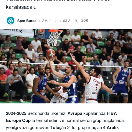
karşılaşacak.
Spor Bursa
2 yıl önce
03 Aralık, 13:25
2024-2025
Sezonunda ülkemizi
Avrupa
kupalarında
FIBA
Europe Cup
’ta temsil eden ve normal sezon grup maçlarında
yenilgi yüzü görmeyen
Tofaş’
ın 2. tur grup maçları
4 Aralık