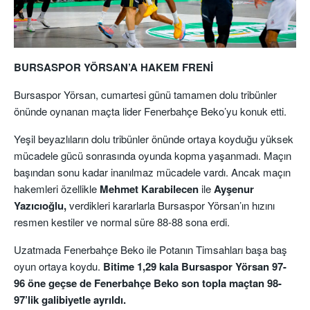
BURSASPOR YÖRSAN’A HAKEM FRENİ
Bursaspor Yörsan, cumartesi günü tamamen dolu tribünler
önünde oynanan maçta lider Fenerbahçe Beko’yu konuk etti.
Yeşil beyazlıların dolu tribünler önünde ortaya koyduğu yüksek
mücadele gücü sonrasında oyunda kopma yaşanmadı. Maçın
başından sonu kadar inanılmaz mücadele vardı. Ancak maçın
hakemleri özellikle
Mehmet Karabilecen
ile
Ayşenur
Yazıcıoğlu,
verdikleri kararlarla Bursaspor Yörsan’ın hızını
resmen kestiler ve normal süre 88-88 sona erdi.
Uzatmada Fenerbahçe Beko ile Potanın Timsahları başa baş
oyun ortaya koydu.
Bitime 1,29 kala Bursaspor Yörsan 97-
96 öne geçse de Fenerbahçe Beko son topla maçtan 98-
97’lik galibiyetle ayrıldı.