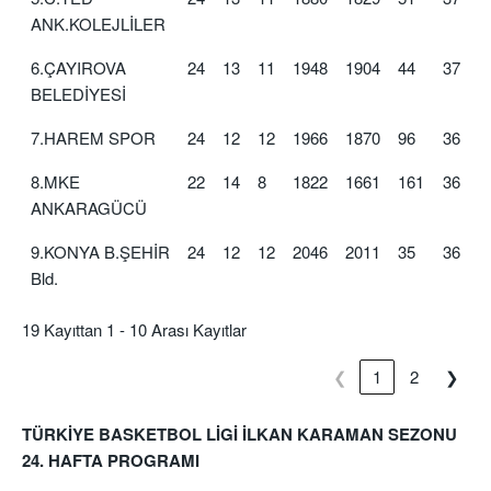
ANK.KOLEJLİLER
6.ÇAYIROVA
24
13
11
1948
1904
44
37
BELEDİYESİ
7.HAREM SPOR
24
12
12
1966
1870
96
36
8.MKE
22
14
8
1822
1661
161
36
ANKARAGÜCÜ
9.KONYA B.ŞEHİR
24
12
12
2046
2011
35
36
Bld.
19 Kayıttan 1 - 10 Arası Kayıtlar
❮
1
2
❯
TÜRKİYE BASKETBOL LİGİ İLKAN KARAMAN SEZONU
24. HAFTA PROGRAMI