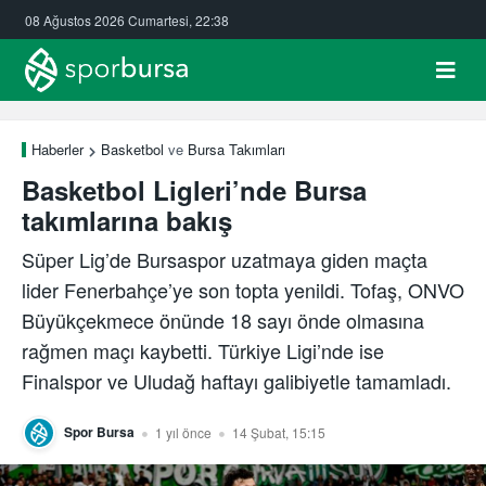
08 Ağustos 2026 Cumartesi, 22:38
Haberler
Basketbol
ve
Bursa Takımları
Basketbol Ligleri’nde Bursa
takımlarına bakış
Süper Lig’de Bursaspor uzatmaya giden maçta
lider Fenerbahçe’ye son topta yenildi. Tofaş, ONVO
Büyükçekmece önünde 18 sayı önde olmasına
rağmen maçı kaybetti. Türkiye Ligi’nde ise
Finalspor ve Uludağ haftayı galibiyetle tamamladı.
Spor Bursa
1 yıl önce
14 Şubat, 15:15