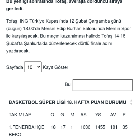
Bu yenilgi sonrasında Tofaş, averajla dördüncü sıraya
geriledi.
Tofaş, ING Türkiye Kupası’nda 12 Şubat Çarşamba günü
(bugün) 18.00’de Mersin Edip Burhan Salonu’nda Mersin Spor
ile karşılaşacak. Bu maçın kazanılması halinde Tofaş 14-16
Şubat’ta Şanlıurfa’da düzenlenecek dörtlü finale adını
yazdıracak.
Sayfada
Kayıt Göster
Bul:
BASKETBOL SÜPER LİGİ 18. HAFTA PUAN DURUMU
TAKIMLAR
O
G
M
AS
YS
AV
P
1.FENERBAHÇE
18
17
1
1636
1455
181
35
BEKO