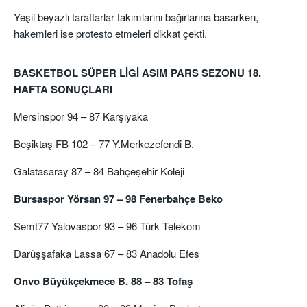
Yeşil beyazlı taraftarlar takımlarını bağırlarına basarken,
hakemleri ise protesto etmeleri dikkat çekti.
BASKETBOL SÜPER LİGİ ASIM PARS SEZONU 18.
HAFTA SONUÇLARI
Mersinspor 94 – 87 Karşıyaka
Beşiktaş FB 102 – 77 Y.Merkezefendi B.
Galatasaray 87 – 84 Bahçeşehir Koleji
Bursaspor Yörsan 97 – 98 Fenerbahçe Beko
Semt77 Yalovaspor 93 – 96 Türk Telekom
Darüşşafaka Lassa 67 – 83 Anadolu Efes
Onvo Büyükçekmece B. 88 – 83 Tofaş