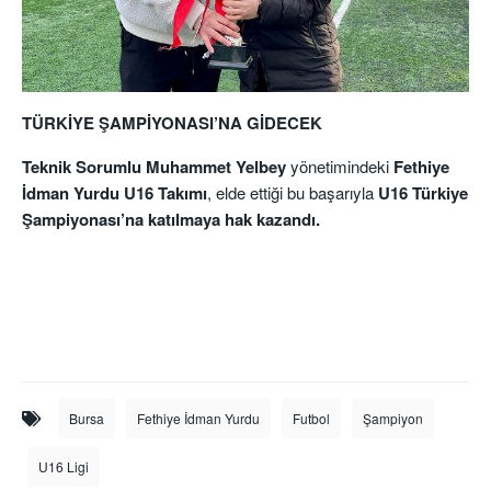
TÜRKİYE ŞAMPİYONASI’NA GİDECEK
Teknik Sorumlu Muhammet Yelbey
yönetimindeki
Fethiye
İdman Yurdu U16 Takımı
, elde ettiği bu başarıyla
U16 Türkiye
Şampiyonası’na katılmaya hak kazandı.
Bursa
Fethiye İdman Yurdu
Futbol
Şampiyon
U16 Ligi