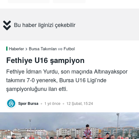
Bu haber ilginizi çekebilir
Haberler
Bursa Takımları
ve
Futbol
Fethiye U16 şampiyon
Fethiye İdman Yurdu, son maçında Altınayakspor
takımını 7-0 yenerek, Bursa U16 Ligi’nde
şampiyonluğunu ilan etti.
Spor Bursa
1 yıl önce
12 Şubat, 15:24