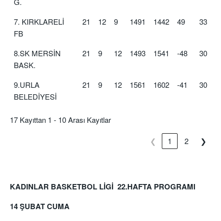
G.
7. KIRKLARELİ
21
12
9
1491
1442
49
33
FB
8.SK MERSİN
21
9
12
1493
1541
-48
30
BASK.
9.URLA
21
9
12
1561
1602
-41
30
BELEDİYESİ
17 Kayıttan 1 - 10 Arası Kayıtlar
❮
1
2
❯
KADINLAR BASKETBOL LİGİ 22.HAFTA PROGRAMI
14 ŞUBAT CUMA