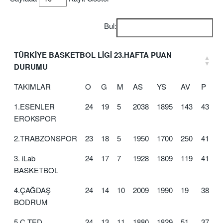
Bul:
TÜRKİYE BASKETBOL LİGİ 23.HAFTA PUAN
DURUMU
TAKIMLAR
O
G
M
AS
YS
AV
P
1.ESENLER
24
19
5
2038
1895
143
43
EROKSPOR
2.TRABZONSPOR
23
18
5
1950
1700
250
41
3. iLab
24
17
7
1928
1809
119
41
BASKETBOL
4.ÇAĞDAŞ
24
14
10
2009
1990
19
38
BODRUM
5.C.TED
24
13
11
1880
1829
51
37