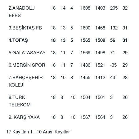
2.ANADOLU
18
14
4
1608
1403
205
32
EFES
3.BEŞİKTAŞ FB
18
13
5
1600
1468
132
31
4.TOFAŞ
18
13
5
1565
1509
56
31
5.GALATASARAY
18
11
7
1569
1498
71
29
6.MERSİN SPOR
18
11
7
1486
1521
-35
29
7.BAHÇEŞEHİR
18
10
8
1455
1412
43
28
KOLEJİ
8.TÜRK
18
8
10
1504
1501
3
26
TELEKOM
9. KARŞIYAKA
18
8
10
1567
1564
3
26
17 Kayıttan 1 - 10 Arası Kayıtlar