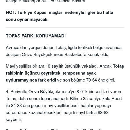
Aliağa Petkimspor 80 – 89 Manisa Basket
NOT: Türkiye Kupası maçları nedeniyle ligler bu hafta
sonu oynanmayacak.
TOFAŞ FARKI KORUYAMADI
Avrupa’dan yorgun dönen Tofaş, ligde tehlikeli bölge civarında
dolaşan Onvo Büyükçekmece Basketbol’a konuk oldu.
Mavi yeşilliler bir ara 18 sayılık üstünlük yakaladı. Ancak
Tofaş
rakibinin üçüncü çeyrekteki temposuna ayak
uyduramayınca fark eridi
ve son bölüme 70-64 öne girdi.
4. Periyotta Onvo Büyükçekmece’ye 8-0’lık bir seri izni veren
Tofaş, daha sonra toparlanamadı. Bitime 35 saniye kala Reed
ile 84-83 öne geçen mavi yeşilliler basit hatalar yapmayı
sürdürünce kazanabilecekleri maçı 5 sayıl farkla 88-83
kaybetti.