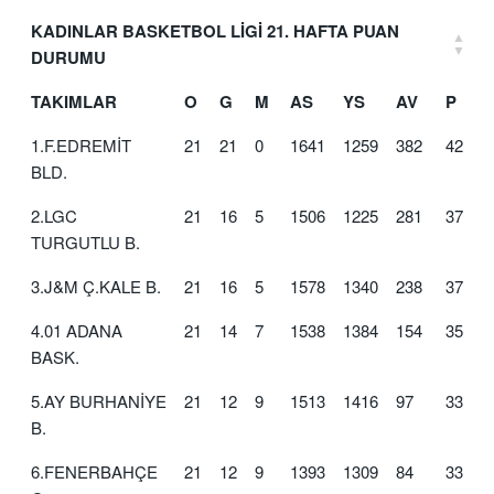
KADINLAR BASKETBOL LİGİ 21. HAFTA PUAN
DURUMU
TAKIMLAR
O
G
M
AS
YS
AV
P
1.F.EDREMİT
21
21
0
1641
1259
382
42
BLD.
2.LGC
21
16
5
1506
1225
281
37
TURGUTLU B.
3.J&M Ç.KALE B.
21
16
5
1578
1340
238
37
4.01 ADANA
21
14
7
1538
1384
154
35
BASK.
5.AY BURHANİYE
21
12
9
1513
1416
97
33
B.
6.FENERBAHÇE
21
12
9
1393
1309
84
33