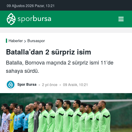
09 Ağustos 2026 Pazar, 13:21
Haberler
Bursaspor
Batalla’dan 2 sürpriz isim
Batalla, Bornova maçında 2 sürpriz ismi 11’de
sahaya sürdü.
Spor Bursa
2 yıl önce
09 Aralık, 10:21