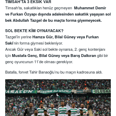
TİMSAH’TA 3 EKSİK VAR
Timsah’ta, sakatlıkları henüz geçmeyen
Muhammet Demir
ve Furkan Özyapı dışında adalesinden sakatlık yaşayan sol
bek Abdullah Tazgel de bu maçta forma giyemeyecek.
SOL BEKTE KİM OYNAYACAK?
Tazgel’in yerine
Hamza Gür, Bilal Güney veya Furkan
Saki
’nin forma giymesi bekleniyor.
Ancak Gür veya Saki sol bekte oynarsa, 2. genç kontenjanı
için
Mustafa Genç, Bilal Güney veya Barış Dalkıran
gibi bir
genç oyuncunun 11’de olması gerekiyor.
Batalla, forvet Tahir Banaoğlu’nu bu maçın kadrosuna aldı.