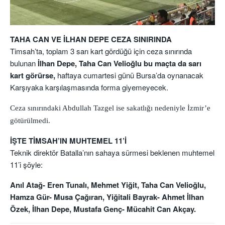
TAHA CAN VE İLHAN DEPE CEZA SINIRINDA
Timsah’ta, toplam 3 sarı kart gördüğü için ceza sınırında
bulunan
İlhan Depe, Taha Can Velioğlu bu maçta da sarı
kart görürse,
haftaya cumartesi günü Bursa’da oynanacak
Karşıyaka karşılaşmasında forma giyemeyecek.
Ceza sınırındaki Abdullah Tazgel ise sakatlığı nedeniyle İzmir’e
götürülmedi.
İŞTE TİMSAH’IN MUHTEMEL 11’İ
Teknik direktör Batalla’nın sahaya sürmesi beklenen muhtemel
11’i şöyle:
Anıl Atağ- Eren Tunalı, Mehmet Yiğit, Taha Can Velioğlu,
Hamza Gür- Musa Çağıran, Yiğitali Bayrak- Ahmet İlhan
Özek, İlhan Depe, Mustafa Genç- Mücahit Can Akçay.