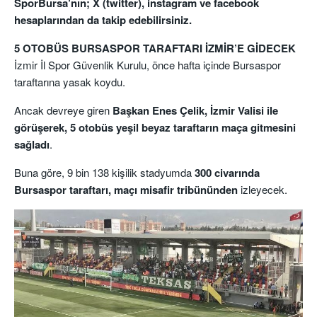
SporBursa’nın; X (twitter), instagram ve facebook
hesaplarından da takip edebilirsiniz.
5 OTOBÜS BURSASPOR TARAFTARI İZMİR’E GİDECEK
İzmir İl Spor Güvenlik Kurulu, önce hafta içinde Bursaspor
taraftarına yasak koydu.
Ancak devreye giren
Başkan Enes Çelik, İzmir Valisi ile
görüşerek, 5 otobüs yeşil beyaz taraftarın maça gitmesini
sağladı
.
Buna göre, 9 bin 138 kişilik stadyumda
300 civarında
Bursaspor taraftarı, maçı misafir tribününden
izleyecek.