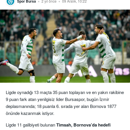
Spor Bursa
2 yıl önce
09 Aralık, 10:22
Ligde oynadığı 13 maçta 35 puan toplayan ve en yakın rakibine
9 puan fark atan yenilgisiz lider Bursaspor, bugün İzmir
deplasmanında; 18 puanla 6. sırada yer alan Bornova 1877
önünde kazanmak istiyor.
Ligde 11 galibiyeti bulunan
Timsah, Bornova’da hedefi