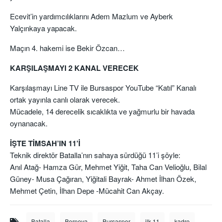
Ecevit’in yardımcılıklarını Adem Mazlum ve Ayberk
Yalçınkaya yapacak.
Maçın 4. hakemi ise Bekir Özcan…
KARŞILAŞMAYI 2 KANAL VERECEK
Karşılaşmayı Line TV ile Bursaspor YouTube “Katıl” Kanalı
ortak yayınla canlı olarak verecek.
Mücadele, 14 derecelik sıcaklıkta ve yağmurlu bir havada
oynanacak.
İŞTE TİMSAH’IN 11’İ
Teknik direktör Batalla’nın sahaya sürdüğü 11’i şöyle:
Anıl Atağ- Hamza Gür, Mehmet Yiğit, Taha Can Velioğlu, Bilal
Güney- Musa Çağıran, Yiğitali Bayrak- Ahmet İlhan Özek,
Mehmet Çetin, İlhan Depe -Mücahit Can Akçay.
Batalla
Bornova
Bursaspor
ilk 11
kadro