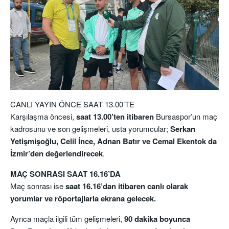
CANLI YAYIN ÖNCE SAAT 13.00’TE
Karşılaşma öncesi,
saat 13.00’ten itibaren
Bursaspor’un maç
kadrosunu ve son gelişmeleri, usta yorumcular;
Serkan
Yetişmişoğlu, Celil İnce, Adnan Batır ve Cemal Ekentok da
İzmir’den değerlendirecek
.
MAÇ SONRASI SAAT 16.16’DA
Maç sonrası ise
saat 16.16’dan itibaren canlı olarak
yorumlar ve röportajlarla ekrana gelecek.
Ayrıca maçla ilgili tüm gelişmeleri,
90 dakika boyunca