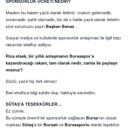
SPONSORLUK ÜCRETİ NEDİR?
Madem bu haberi yazılı olarak ilettiniz -malum gelemedik,
soramadık- şahit olamadık, biz de o halde yazılı olarak iletelim
size sorumuzu sayın
Başkan Banaz
…
Sosyal medya ve kulislerde sponsorluk anlaşması ile ilgili bazı
rakamlar telaffuz ediliyor.
Rica etsek, bir yıllık anlaşmanın Bursaspor’a
kazandıracağı rakam, tam olarak nedir, camia ile paylaşır
mısınız?
Sözlü, yazılı hiç fark etmez!
Bari etraflıca bilgi sahibi olup, hakkıyla sevinelim.
SÜTAŞ’A TEŞEKKÜRLER…
Ez cümle,
Bu süreçte önemli bir sponsorluk sağlayan
Bursa
’nın ulusal
markası
Sütaş
‘a bir
Bursalı
ve
Bursasporlu
olarak teşekkür