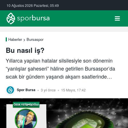
10 Ağustos 2026 Pazartesi, 05:49
Haberler
Bursaspor
Bu nasıl iş?
Yıllarca yapılan hatalar silsilesiyle son dönemin
“yanlışlar şaheseri” hâline getirilen Bursaspor’da
sıcak bir gündem yaşandı akşam saatlerinde…
Spor Bursa
3 yıl önce
15 Mayıs, 17:42