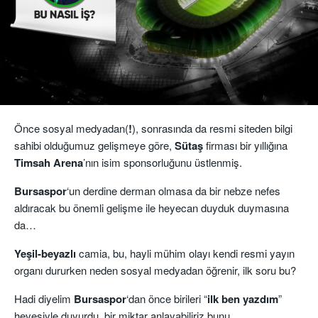
Önce sosyal medyadan(
!
), sonrasında da resmi siteden bilgi
sahibi olduğumuz gelişmeye göre,
Sütaş
firması bir yıllığına
Timsah Arena
’nın isim sponsorluğunu üstlenmiş.
Bursaspor
‘un derdine derman olmasa da bir nebze nefes
aldıracak bu önemli gelişme ile heyecan duyduk duymasına
da…
Yeşil-beyazlı
camia, bu, hayli mühim olayı kendi resmi yayın
organı dururken neden sosyal medyadan öğrenir, ilk soru bu?
Hadi diyelim
Bursaspor
‘dan önce birileri “
ilk ben yazdım
”
hevesiyle duyurdu, bir miktar anlayabiliriz bunu…