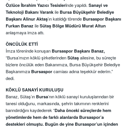
Özlüce İbrahim Yazıcı Tesisleri
nde yapıldı.
Sanayi ve
Teknoloji Bakanı Varank
ile
Bursa Büyükşehir Belediye
Başkanı Alinur Aktaş
’ın katıldığı törende
Bursaspor Başkanı
Furkan Banaz
ile
Sütaş Bölge Müdürü Murat Altun
anlaşmaya imza attı.
ÖNCÜLÜK ETTİ
İmza töreninde konuşan
Bursaspor Başkanı Banaz,
“Bursa’mızın köklü şirketlerinden
Sütaş
ailesine, bu süreçte
bizlere öncülük eden Bakanımıza, Bursa Büyükşehir Belediye
Başkanımıza
Bursaspor
camiası adına teşekkür ederim.”
dedi.
KÖKLÜ SANAYİ KURULUŞU
Banaz, Sütaş’ın
Bursa
’nın köklü sanayi kuruluşlarından bir
tanesi olduğunu, markasında, şehrin takımının renklerini
barındırdığını kaydederek “
Daha önceki süreçlerde hem
yönetimlerde hem de farklı alanlarda Bursaspor’a
destekleri olmuştu. Bugün de yine Bursaspor’un içinden