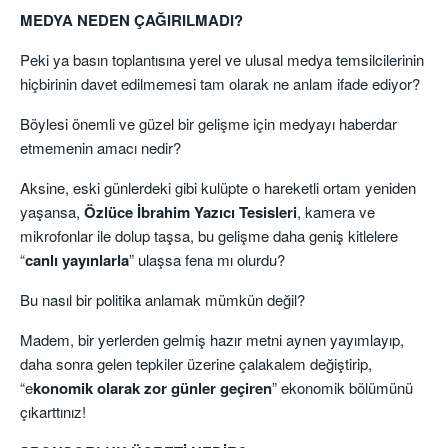
MEDYA NEDEN ÇAĞIRILMADI?
Peki ya basın toplantısına yerel ve ulusal medya temsilcilerinin
hiçbirinin davet edilmemesi tam olarak ne anlam ifade ediyor?
Böylesi önemli ve güzel bir gelişme için medyayı haberdar
etmemenin amacı nedir?
Aksine, eski günlerdeki gibi kulüpte o hareketli ortam yeniden
yaşansa,
Özlüce İbrahim Yazıcı Tesisleri
, kamera ve
mikrofonlar ile dolup taşsa, bu gelişme daha geniş kitlelere
“
canlı yayınlarla
” ulaşsa fena mı olurdu?
Bu nasıl bir politika anlamak mümkün değil?
Madem, bir yerlerden gelmiş hazır metni aynen yayımlayıp,
daha sonra gelen tepkiler üzerine çalakalem değiştirip,
“e
konomik olarak zor günler geçiren
” ekonomik bölümünü
çıkarttınız!