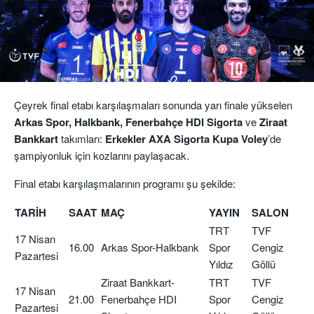
Çeyrek final etabı karşılaşmaları sonunda yarı finale yükselen
Arkas Spor, Halkbank, Fenerbahçe HDI Sigorta
ve
Ziraat
Bankkart
takımları:
Erkekler AXA Sigorta Kupa Voley
’de
şampiyonluk için kozlarını paylaşacak.
Final etabı karşılaşmalarının programı şu şekilde:
TARİH
SAAT
MAÇ
YAYIN
SALON
TRT
TVF
17 Nisan
16.00
Arkas Spor-Halkbank
Spor
Cengiz
Pazartesi
Yıldız
Göllü
Ziraat Bankkart-
TRT
TVF
17 Nisan
21.00
Fenerbahçe HDI
Spor
Cengiz
Pazartesi