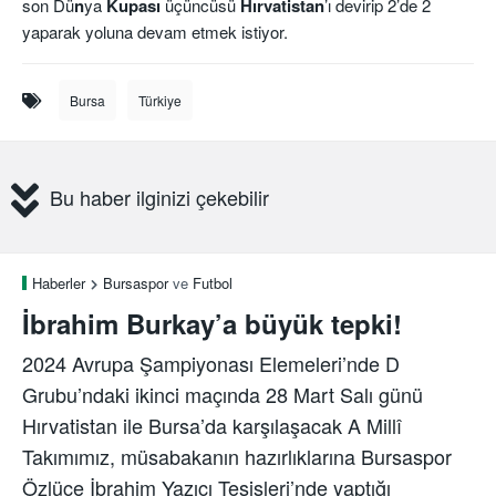
son Dü
n
ya
Kupası
üçüncüsü
Hırvatistan
’ı devirip 2’de 2
yaparak yoluna devam etmek istiyor.
Bursa
Türkiye
Bu haber ilginizi çekebilir
Haberler
Bursaspor
ve
Futbol
İbrahim Burkay’a büyük tepki!
2024 Avrupa Şampiyonası Elemeleri’nde D
Grubu’ndaki ikinci maçında 28 Mart Salı günü
Hırvatistan ile Bursa’da karşılaşacak A Millî
Takımımız, müsabakanın hazırlıklarına Bursaspor
Özlüce İbrahim Yazıcı Tesisleri’nde yaptığı