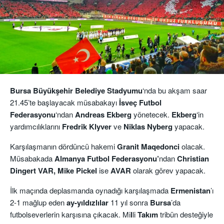
Bursa Büyükşehir Belediye Stadyumu
‘nda bu akşam saar
21.45’te başlayacak müsabakayı
İsveç Futbol
Federasyonu
‘ndan
Andreas Ekberg
yönetecek.
Ekberg
‘in
yardımcılıklarını
Fredrik Klyver
ve
Niklas Nyberg
yapacak.
Karşılaşmanın dördüncü hakemi
Granit Maqedonci
olacak.
Müsabakada
Almanya Futbol Federasyonu’
ndan
Christian
Dingert VAR, Mike Pickel
ise
AVAR
olarak görev yapacak.
İlk maçında deplasmanda oynadığı karşılaşmada
Ermenistan
’ı
2-1 mağlup eden
ay-yıldızlılar
11 yıl sonra
Bursa
’da
futbolseverlerin karşısına çıkacak. Mi
l
li
Takım
tribün desteğiyle