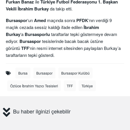
Furkan Banaz
ile
Türkiye Futbol Federasyonu 1. Başkan
Vekili İbrahim Burkay
da takip etti.
Bursaspor
‘un
Amed
maçında sonra
PFDK
‘nın verdiği 9
maçlık cezada sessiz kaldığı ifade edilen
İbrahim
Burkay
‘a
Bursasporlu
taraftarlar tepki göstermeye devam
ediyor.
Bursaspor
tesislerinde bacak bacak üstüne
görüntü
TFF
‘nin resmi internet sitesinden paylaşılan Burkay’a
taraftarların tepki gösterdi.
Bursa
Bursaspor
Bursaspor Kulübü
Özlüce İbrahim Yazıcı Tesisleri
TFF
Türkiye
Bu haber ilginizi çekebilir