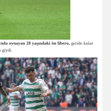
nda oynayan 28 yaşındaki ön libero,
geride kalan
 giydi.