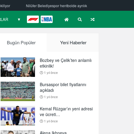
lde ayrılık
Mehmet Güzelsöz’den mesaj var!
Bursaspor Yörsan’d
RLAR
▼
F1
NBA
Bugün Popüler
Yeni Haberler
Bozbey ve Çelik’ten anlamlı
etkinlik!
1 yıl önce
Bursaspor bilet fiyatlarını
açıkladı
1 yıl önce
Kemal Rüzgar’ın yeni adresi
ve ücreti…
1 yıl önce
Alena Ikhneva