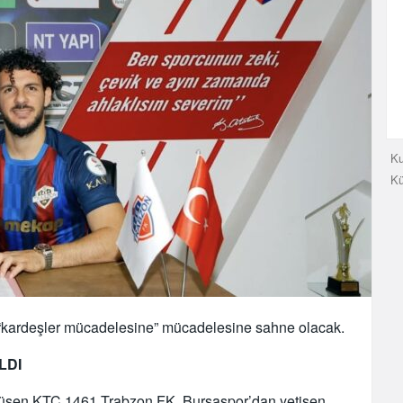
Ku
K
ir “kardeşler mücadelesine” mücadelesine sahne olacak.
LDI
 düşen KTC 1461 Trabzon FK, Bursaspor’dan yetişen