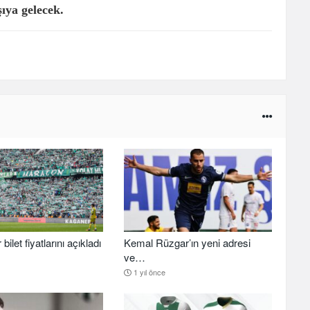
ıya gelecek.
ilet fiyatlarını açıkladı
Kemal Rüzgar’ın yeni adresi
ve…
1 yıl önce