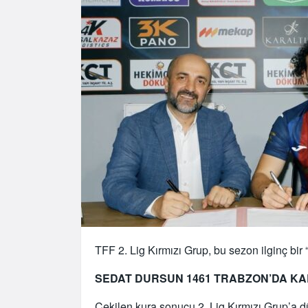
TFF 2. Lig Kırmızı Grup, bu sezon ilginç b
SEDAT DURSUN 1461 TRABZON’DA KA
Çekilen kura sonucu 2. Lig Kırmızı Grup’a