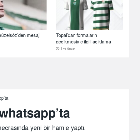
üzelsöz’den mesaj
Topal’dan formaların
gecikmesiyle ilgili açıklama
1 yıl önce
pp’ta
 whatsapp’ta
crasında yeni bir hamle yaptı.