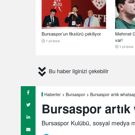
Bursaspor’un fikstürü çekiliyor
Mehmet G
var!
1 yıl önce
1 yıl önce
Bu haber ilginizi çekebilir
Bursaspor artık whatsa
Haberler
Bursaspor
Bursaspor artık
Bursaspor Kulübü, sosyal medya me