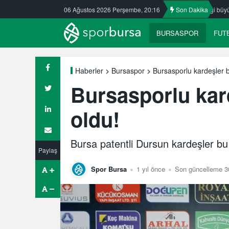
Nilüfer’de yaz okullarına ilgi büyük
06 Ağustos 2026 Perşembe, 20:16
ULUDAĞ BASKETBOL NE OL
Son Dakika
BURSASPOR
FUT
Bursasporlu kardeşler bi
Haberler
Bursaspor
Bursasporlu kard
oldu!
Bursa patentli Dursun kardeşler bu 
Paylaş
Spor Bursa
1 yıl önce
Son güncelleme 30