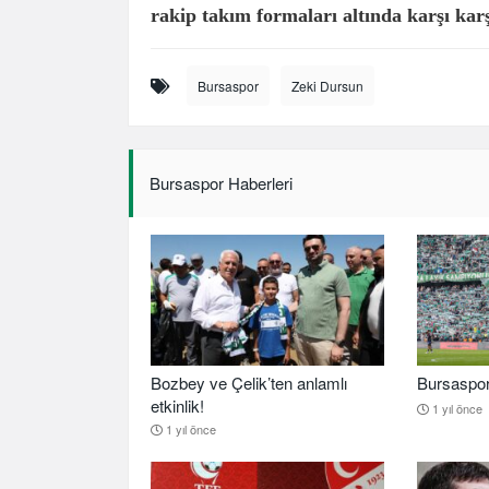
rakip takım formaları altında karşı karş
Bursaspor
Zeki Dursun
Bursaspor Haberleri
Bozbey ve Çelik’ten anlamlı
Bursaspor b
etkinlik!
1 yıl önce
1 yıl önce