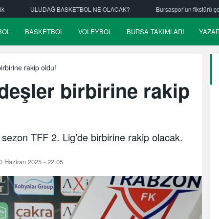
ACAK?
Bursaspor’un fikstürü çekiliyor
Nilüfer Belediyespor hentbo
BOL
BASKETBOL
VOLEYBOL
BURSA TAKIMLARI
YAZA
rbirine rakip oldu!
eşler birbirine rakip
sezon TFF 2. Lig’de birbirine rakip olacak.
 Haziran 2025 - 22:05