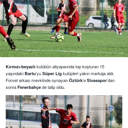
Kırmızı-beyazlı
kulübün altyapısında top koşturan 15
yaşındaki
Bartu
’yu
Süper
Lig
kulüpleri yakın markaja aldı.
Forvet arkası mevkiinde oynayan
Öztürk
’e
Sivasspor
’dan
sonra
Fenerbahçe
de talip oldu.