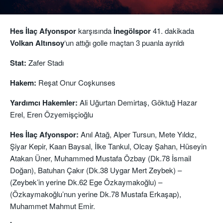
Hes İlaç Afyonspor
karşısında
İnegölspor
41. dakikada
Volkan Altınsoy
‘un attığı golle maçtan 3 puanla ayrıldı
Stat:
Zafer Stadı
Hakem:
Reşat Onur Coşkunses
Yardımcı Hakemler:
Ali Uğurtan Demirtaş, Göktuğ Hazar
Erel, Eren Özyemişçioğlu
Hes İlaç Afyonspor:
Anıl Atağ, Alper Tursun, Mete Yıldız,
Şiyar Kepir, Kaan Baysal, İlke Tankul, Olcay Şahan, Hüseyin
Atakan Üner, Muhammed Mustafa Özbay (Dk.78 İsmail
Doğan), Batuhan Çakır (Dk.38 Uygar Mert Zeybek) –
(Zeybek’in yerine Dk.62 Ege Özkaymakoğlu) –
(Özkaymakoğlu’nun yerine Dk.78 Mustafa Erkaşap),
Muhammet Mahmut Emir.