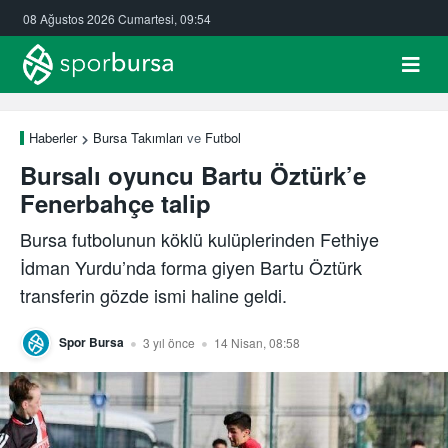
08 Ağustos 2026 Cumartesi, 09:54
Haberler
Bursa Takımları
ve
Futbol
Bursalı oyuncu Bartu Öztürk’e
Fenerbahçe talip
Bursa futbolunun köklü kulüplerinden Fethiye
İdman Yurdu’nda forma giyen Bartu Öztürk
transferin gözde ismi haline geldi.
Spor Bursa
3 yıl önce
14 Nisan, 08:58