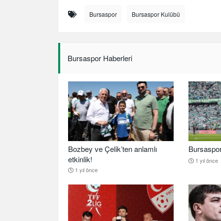
Bursaspor
Bursaspor Kulübü
Bursaspor Haberleri
Bozbey ve Çelik’ten anlamlı
Bursaspor b
etkinlik!
1 yıl önce
1 yıl önce