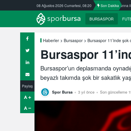
ztürk Kafkasspor’da
08 Ağustos 2026 Cumartesi, 08:20
Nilüfer’de yaz okullarına ilgi büyük
Son Dakika
ULUDAĞ
BURSASPOR
FUT
Bursaspor 11’inde şok d
Haberler
Bursaspor
Bursaspor 11’ind
Bursaspor’un deplasmanda oynadığı
beyazlı takımda şok bir sakatlık ya
Paylaş
Spor Bursa
3 yıl önce
Son güncelleme 15