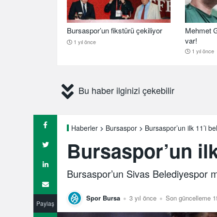
Bursaspor’un fikstürü çekiliyor
Mehmet G
var!
1 yıl önce
1 yıl önce
Bu haber ilginizi çekebilir
Bursaspor’un ilk 11’i bel
Haberler
Bursaspor
Bursaspor’un ilk 
Bursaspor’un Sivas Belediyespor maçı
Spor Bursa
3 yıl önce
Son güncelleme 15
Paylaş