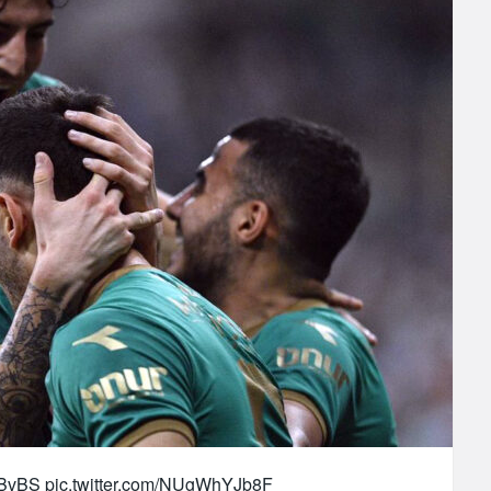
BvBS
pic.twitter.com/NUgWhYJb8F