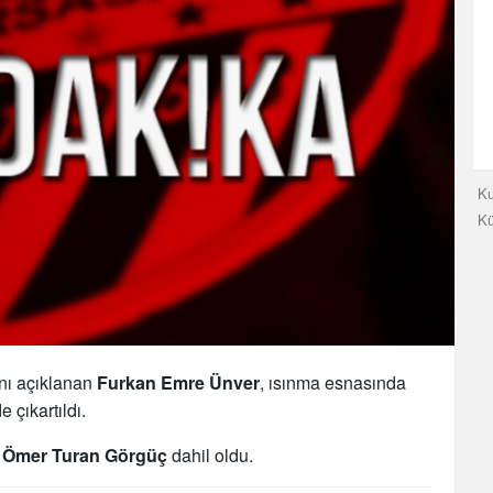
Ku
K
nı açıklanan
Furkan Emre Ünver
, ısınma esnasında
 çıkartıldı.
a
Ömer Turan Görgüç
dahil oldu.