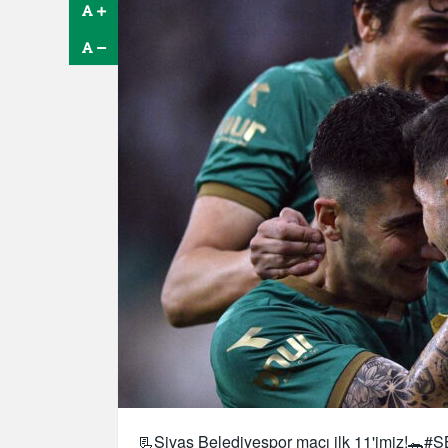
📃Sivas Belediyespor maçı ilk 11'imiz!🐊
#S