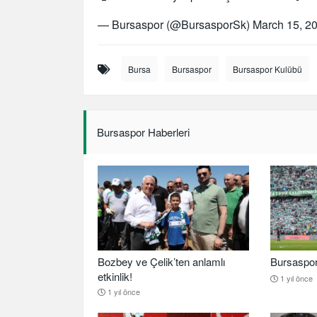
— Bursaspor (@BursasporSk)
March 15, 2
Bursa
Bursaspor
Bursaspor Kulübü
Bursaspor Haberleri
Bozbey ve Çelik’ten anlamlı
Bursaspor b
etkinlik!
1 yıl önce
1 yıl önce