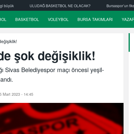
 BASKETBOL NE OLACAK?
Bursaspor’un fikstürü çekiliyor
Nilü
BOL
BASKETBOL
VOLEYBOL
BURSA TAKIMLARI
YAZA
eğişiklik!
e şok değişiklik!
 Sivas Belediyespor maçı öncesi yeşil-
şandı.
 Mart 2023 - 14:45