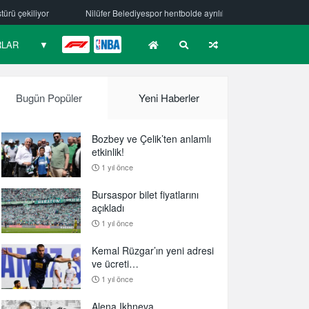
fer Belediyespor hentbolde ayrılık
Mehmet Güzelsöz’den mesaj var!
RLAR
▼
F1
NBA
Bugün Popüler
Yeni Haberler
Bozbey ve Çelik’ten anlamlı
etkinlik!
1 yıl önce
Bursaspor bilet fiyatlarını
açıkladı
1 yıl önce
Kemal Rüzgar’ın yeni adresi
ve ücreti…
1 yıl önce
Alena Ikhneva