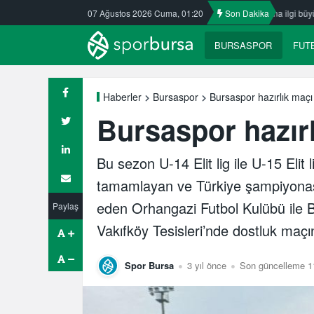
Nilüfer’de yaz okullarına ilgi büyük
07 Ağustos 2026 Cuma, 01:20
ULUDAĞ BASKETBOL NE OLAC
Son Dakika
BURSASPOR
FUT
Bursaspor hazırlık maçı
Haberler
Bursaspor
Bursaspor hazırl
Bu sezon U-14 Elit lig ile U-15 Elit 
tamamlayan ve Türkiye şampiyonas
eden Orhangazi Futbol Kulübü ile 
Paylaş
Vakıfköy Tesisleri’nde dostluk maçın
Spor Bursa
3 yıl önce
Son güncelleme 1