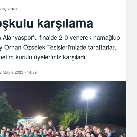
karşılama
şkulu karşılama
n Alanyaspor’u finalde 2-0 yenerek namağlup
 Orhan Özselek Tesisleri’mizde taraftarlar,
im kurulu üyelerimiz karşıladı.
3 Mayıs 2023 - 14:39