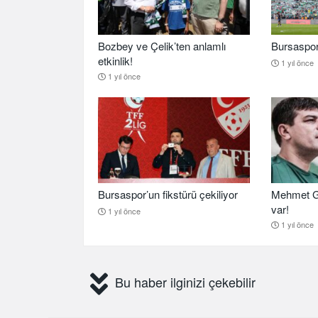
Bozbey ve Çelik’ten anlamlı
Bursaspor b
etkinlik!
1 yıl önce
1 yıl önce
Bursaspor’un fikstürü çekiliyor
Mehmet G
var!
1 yıl önce
1 yıl önce
Bu haber ilginizi çekebilir