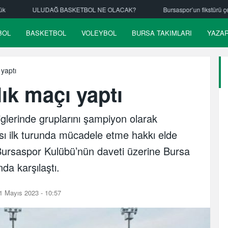
AK?
Bursaspor’un fikstürü çekiliyor
Nilüfer Belediyespor hentbold
BOL
BASKETBOL
VOLEYBOL
BURSA TAKIMLARI
YAZA
 yaptı
ık maçı yaptı
liglerinde gruplarını şampiyon olarak
ı ilk turunda mücadele etme hakkı elde
Bursaspor Kulübü’nün daveti üzerine Bursa
da karşılaştı.
1 Mayıs 2023 - 10:57