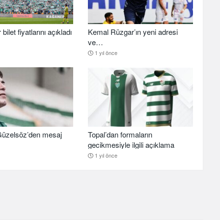
ilet fiyatlarını açıkladı
Kemal Rüzgar’ın yeni adresi
ve…
1 yıl önce
üzelsöz’den mesaj
Topal’dan formaların
gecikmesiyle ilgili açıklama
1 yıl önce