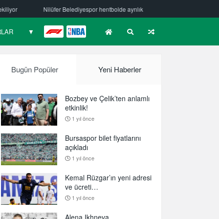
e ayrılık
Mehmet Güzelsöz’den mesaj var!
Bursaspor Yörsan’da 
RLAR
▼
F1
NBA
Bugün Popüler
Yeni Haberler
Bozbey ve Çelik’ten anlamlı
etkinlik!
1 yıl önce
Bursaspor bilet fiyatlarını
açıkladı
1 yıl önce
Kemal Rüzgar’ın yeni adresi
ve ücreti…
1 yıl önce
Alena Ikhneva