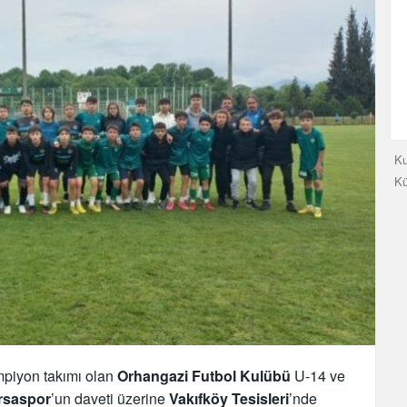
Ku
K
ampiyon takımı olan
Orhangazi Futbol Kulübü
U-14 ve
rsaspor
’un daveti üzerine
Vakıfköy Tesisleri
’nde