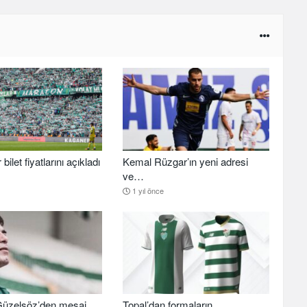
ilet fiyatlarını açıkladı
Kemal Rüzgar’ın yeni adresi
ve…
1 yıl önce
üzelsöz’den mesaj
Topal’dan formaların