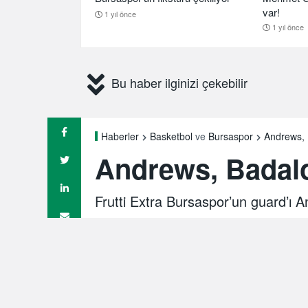
var!
1 yıl önce
1 yıl önce
Bu haber ilginizi çekebilir
Andrews, 
Haberler
Basketbol
ve
Bursaspor
Andrews, Badalo
Frutti Extra Bursaspor’un guard’ı 
anlaşmaya çok yakın olduğu iddia ed
Paylaş
Spor Bursa
3 yıl önce
Son güncelleme 01