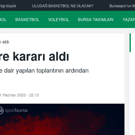
UDAĞ BASKETBOL NE OLACAK?
Bursaspor’un fikstürü çekiliyor
BOL
BASKETBOL
VOLEYBOL
BURSA TAKIMLARI
YAZA
 aldı
 kararı aldı
dair yapılan toplantının ardından
 Haziran 2023 - 22:13