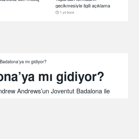
gecikmesiyle ilgili açıklama
1 yıl önce
Badalona’ya mı gidiyor?
na’ya mı gidiyor?
Andrew Andrews’un Joventut Badalona ile
ildi.
 Haziran 2023 - 22:02