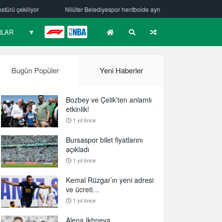
Nilüfer Belediyespor hentbolde ayrılık
Mehmet Güzelsöz’den mesaj var!
RLAR
▼
F1
NBA
Bugün Popüler
Yeni Haberler
Bozbey ve Çelik’ten anlamlı
etkinlik!
1 yıl önce
Bursaspor bilet fiyatlarını
açıkladı
1 yıl önce
Kemal Rüzgar’ın yeni adresi
ve ücreti…
1 yıl önce
Alena Ikhneva