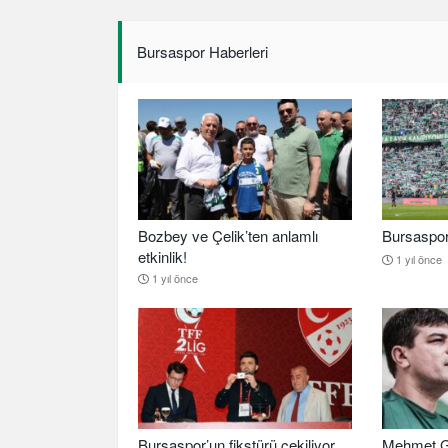
Bursaspor Haberleri
Bozbey ve Çelik’ten anlamlı
Bursaspor b
etkinlik!
1 yıl önce
1 yıl önce
Bursaspor’un fikstürü çekiliyor
Mehmet G