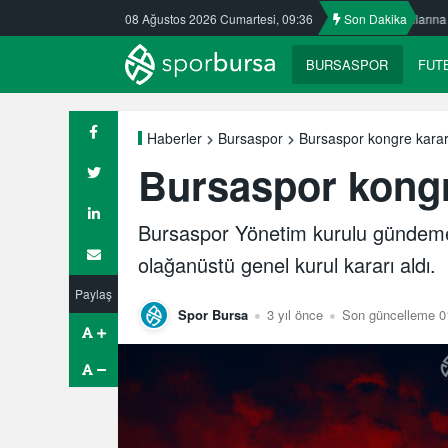
Ata Öztürk Kafkasspor’da
08 Ağustos 2026 Cumartesi, 09:36
Nilüfer’de yaz okullarına ilgi büyük
Son Dakika
UL
BURSASPOR
FUT
Bursaspor kongre kararı
Haberler
Bursaspor
Bursaspor kongre
Bursaspor Yönetim kurulu gündeme 
olağanüstü genel kurul kararı aldı.
Paylaş
Spor Bursa
3 yıl önce
Son güncelleme 01