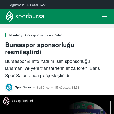
09 Ağustos 2026 Pazar, 14:28
Haberler
Bursaspor
ve
Video Galeri
Bursaspor sponsorluğu
resmileştirdi
Bursaspor & İnfo Yatırım isim sponsorluğu
lansmanı ve yeni transferlerin imza töreni Barış
Spor Salonu’nda gerçekleştirildi.
Spor Bursa
3 yıl önce
15 Ağustos, 14:31