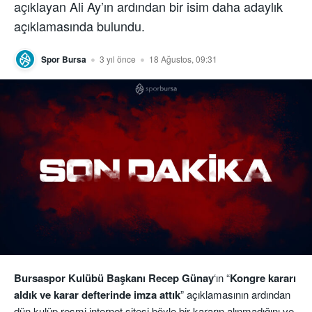
açıklayan Ali Ay’ın ardından bir isim daha adaylık
açıklamasında bulundu.
Spor Bursa
3 yıl önce
18 Ağustos, 09:31
Bursaspor Kulübü Başkanı Recep Günay
‘ın “
Kongre kararı
aldık ve karar defterinde imza attık
” açıklamasının ardından
dün kulüp resmi internet sitesi böyle bir kararın alınmadığını ve