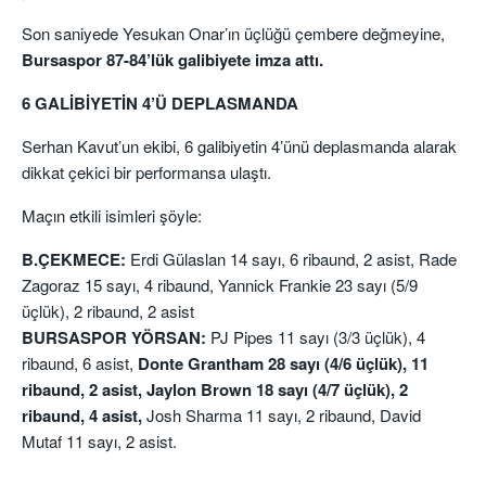
Son saniyede Yesukan Onar’ın üçlüğü çembere değmeyine,
Bursaspor 87-84’lük galibiyete imza attı.
6 GALİBİYETİN 4’Ü DEPLASMANDA
Serhan Kavut’un ekibi, 6 galibiyetin 4’ünü deplasmanda alarak
dikkat çekici bir performansa ulaştı.
Maçın etkili isimleri şöyle:
B.ÇEKMECE:
Erdi Gülaslan 14 sayı, 6 ribaund, 2 asist, Rade
Zagoraz 15 sayı, 4 ribaund, Yannick Frankie 23 sayı (5/9
üçlük), 2 ribaund, 2 asist
BURSASPOR YÖRSAN:
PJ Pipes 11 sayı (3/3 üçlük), 4
ribaund, 6 asist,
Donte Grantham 28 sayı (4/6 üçlük), 11
ribaund, 2 asist, Jaylon Brown 18 sayı (4/7 üçlük), 2
ribaund, 4 asist,
Josh Sharma 11 sayı, 2 ribaund, David
Mutaf 11 sayı, 2 asist.