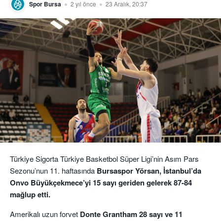
Spor Bursa
2 yıl önce
23 Aralık, 20:37
Türkiye Sigorta Türkiye Basketbol Süper Ligi’nin Asım Pars
Sezonu’nun 11. haftasında
Bursaspor Yörsan, İstanbul’da
Onvo Büyükçekmece’yi 15 sayı geriden gelerek 87-84
mağlup etti.
Amerikalı uzun forvet
Donte Grantham 28 sayı ve 11