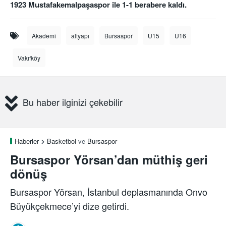
1923 Mustafakemalpaşaspor ile 1-1 berabere kaldı.
Akademi
altyapı
Bursaspor
U15
U16
Vakıfköy
Bu haber ilginizi çekebilir
Haberler
Basketbol
ve
Bursaspor
Bursaspor Yörsan’dan müthiş geri
dönüş
Bursaspor Yörsan, İstanbul deplasmanında Onvo
Büyükçekmece’yi dize getirdi.