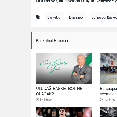
Bursaspor,
ilk maçında
Büyük Çekmece
’
Basketbol
Bursaspor
Bursaspor Basket
Basketbol Haberleri
ULUDAĞ BASKETBOL NE
Bursaspor
OLACAK?
seçmeleri 
1 yıl önce
1 yıl önce