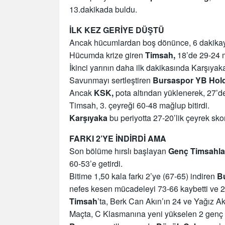
13.dakikada buldu.
İLK KEZ GERİYE DÜŞTÜ
Ancak hücumlardan boş dönünce, 6 dakikayı 
Hücumda krize giren
Timsah,
18’de 29-24 
İkinci yarının daha ilk dakikasında Karşıyaka
Savunmayı sertleştiren
Bursaspor YB Hold
Ancak
KSK,
pota altından yüklenerek, 27’de 
Timsah, 3. çeyreği 60-48 mağlup bitirdi.
Karşıyaka
bu periyotta 27-20’lik çeyrek skor
FARKI 2’YE İNDİRDİ AMA
Son bölüme hırslı başlayan
Genç Timsahla
60-53’e getirdi.
Bitime 1,50 kala farkı 2’ye (67-65) indiren
B
nefes kesen mücadeleyi 73-66 kaybetti ve 2. 
Timsah
’ta, Berk Can Akın’ın 24 ve Yağız A
Maçta, C Klasmanına yeni yükselen 2 genç h