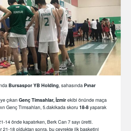
ında
Bursaspor YB Holding
, sahasında
Pınar
ye çıkan
Genç Timsahlar, İzmir
ekibi önünde maça
tanın Genç Timsahları, 5.dakikada skoru
18-8
yaparak
21-14 önde kapatırken, Berk Can 7 sayı üretti.
or 21-18 olduktan sonra, bu çeyrekte ilk basketini