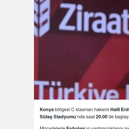
Konya
bölgesi C klasman hakemi
Halil Er
Sütaş Stadyumu
’nda saat
20.00
’de başlay
Mücadelede
Erdoğan
’ın yardımcılıklarını i