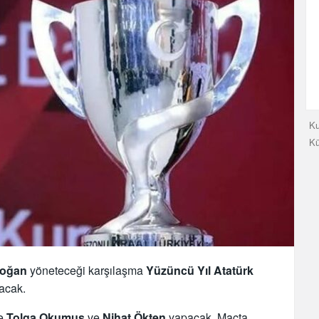
Ku
K
doğan
yöneteceği karşılaşma
Yüzüncü Yıl Atatürk
acak.
se
Tolga Okumuş
ve
Nihat Ökten
yapacak. Maçta