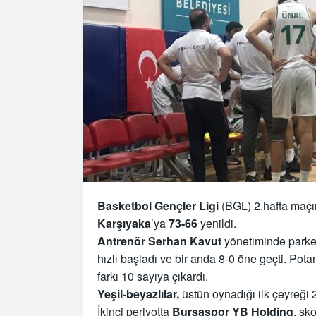
Basketbol Gençler Ligi
(BGL) 2.hafta maç
Karşıyaka
’ya
73-66
yenildi.
Antrenör Serhan Kavut
yönetiminde parke
hızlı başladı ve bir anda 8-0 öne geçti. Po
farkı 10 sayıya çıkardı.
Yeşil-beyazlılar,
üstün oynadığı ilk çeyreği 
İkinci periyotta
Bursaspor YB Holding
, sk