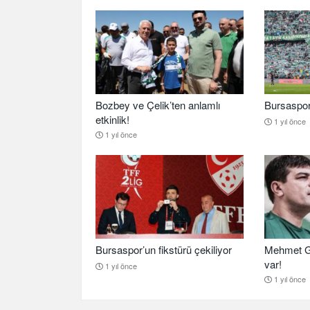
Bozbey ve Çelik’ten anlamlı
Bursaspor b
etkinlik!
1 yıl önce
1 yıl önce
Bursaspor’un fikstürü çekiliyor
Mehmet G
var!
1 yıl önce
1 yıl önce