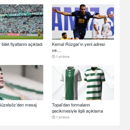
ilet fiyatlarını açıkladı
Kemal Rüzgar’ın yeni adresi
ve…
1 yıl önce
üzelsöz’den mesaj
Topal’dan formaların
gecikmesiyle ilgili açıklama
1 yıl önce