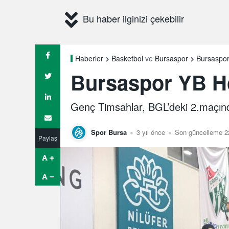
Bu haber ilginizi çekebilir
Bursaspor 
Haberler
Basketbol
ve
Bursaspor
Bursaspor YB Hol
Genç Timsahlar, BGL’deki 2.maçınd
Spor Bursa
3 yıl önce
Son güncelleme 2
Paylaş