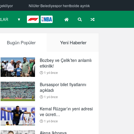
iyespor hentbolde ayrılık
Mehmet Güzelsöz’den mesaj var!
Bursa
RLAR
▼
F1
NBA
Bugün Popüler
Yeni Haberler
Bozbey ve Çelik’ten anlamlı
etkinlik!
1 yıl önce
Bursaspor bilet fiyatlarını
açıkladı
1 yıl önce
Kemal Rüzgar’ın yeni adresi
ve ücreti…
1 yıl önce
Alena Ikhneva