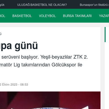
BOL NE OLACAK?
Bursaspor’un fikstürü çekiliyor
Nilüfer Beled
BOL
BASKETBOL
VOLEYBOL
BURSA TAKIMLARI
YAZA
ü
upa günü
serüveni başlıyor. Yeşil-beyazlılar ZTK 2.
atör Lig takımlarından Gölcükspor ile
2 Ekim 2023 - 08:53