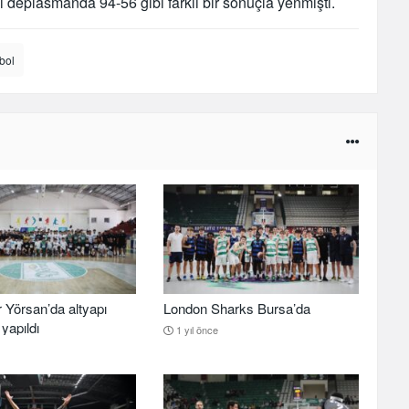
yi deplasmanda 94-56 gibi farklı bir sonuçla yenmişti.
bol
 Yörsan’da altyapı
London Sharks Bursa’da
yapıldı
1 yıl önce