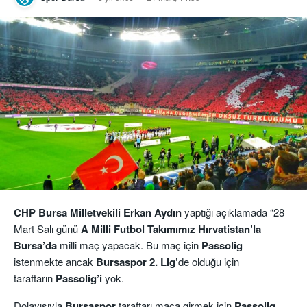
CHP Bursa Milletvekili Erkan Aydın
yaptığı açıklamada “28
Mart Salı günü
A Milli Futbol Takımımız Hırvatistan’la
Bursa’da
milli maç yapacak. Bu maç için
Passolig
istenmekte ancak
Bursaspor 2. Lig’
de olduğu için
taraftarın
Passolig’i
yok.
Dolayısıyla
Bursaspor
taraftarı maça girmek için
Passolig