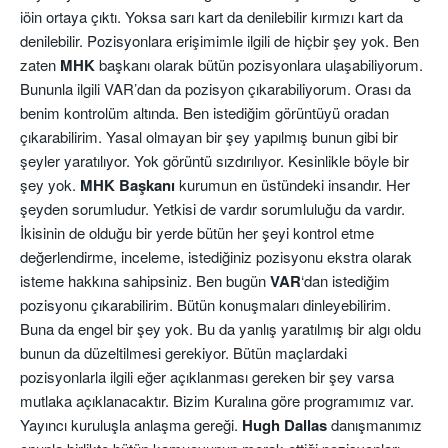
iöin ortaya çıktı. Yoksa sarı kart da denilebilir kırmızı kart da
denilebilir. Pozisyonlara erişimimle ilgili de hiçbir şey yok. Ben
zaten
MHK
başkanı olarak bütün pozisyonlara ulaşabiliyorum.
Bununla ilgili VAR’dan da pozisyon çıkarabiliyorum. Orası da
benim kontrolüm altında. Ben istediğim görüntüyü oradan
çıkarabilirim. Yasal olmayan bir şey yapılmış bunun gibi bir
şeyler yaratılıyor. Yok görüntü sızdırılıyor. Kesinlikle böyle bir
şey yok.
MHK Başkanı
kurumun en üstündeki insandır. Her
şeyden sorumludur. Yetkisi de vardır sorumluluğu da vardır.
İkisinin de olduğu bir yerde bütün her şeyi kontrol etme
değerlendirme, inceleme, istediğiniz pozisyonu ekstra olarak
isteme hakkına sahipsiniz. Ben bugün
VAR
‘dan istediğim
pozisyonu çıkarabilirim. Bütün konuşmaları dinleyebilirim.
Buna da engel bir şey yok. Bu da yanlış yaratılmış bir algı oldu
bunun da düzeltilmesi gerekiyor. Bütün maçlardaki
pozisyonlarla ilgili eğer açıklanması gereken bir şey varsa
mutlaka açıklanacaktır. Bizim Kuralına göre programımız var.
Yayıncı kuruluşla anlaşma gereği.
Hugh Dallas
danışmanımız