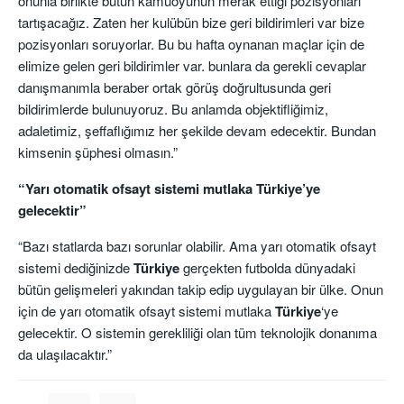
onunla birlikte bütün kamuoyunun merak ettiği pozisyonları
tartışacağız. Zaten her kulübün bize geri bildirimleri var bize
pozisyonları soruyorlar. Bu bu hafta oynanan maçlar için de
elimize gelen geri bildirimler var. bunlara da gerekli cevaplar
danışmanımla beraber ortak görüş doğrultusunda geri
bildirimlerde bulunuyoruz. Bu anlamda objektifliğimiz,
adaletimiz, şeffaflığımız her şekilde devam edecektir. Bundan
kimsenin şüphesi olmasın.”
“Yarı otomatik ofsayt sistemi mutlaka Türkiye’ye
gelecektir”
“Bazı statlarda bazı sorunlar olabilir. Ama yarı otomatik ofsayt
sistemi dediğinizde
Türkiye
gerçekten futbolda dünyadaki
bütün gelişmeleri yakından takip edip uygulayan bir ülke. Onun
için de yarı otomatik ofsayt sistemi mutlaka
Türkiye
‘ye
gelecektir. O sistemin gerekliliği olan tüm teknolojik donanıma
da ulaşılacaktır.”