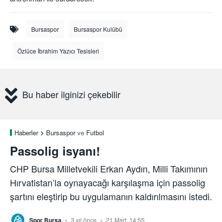
Bursaspor
Bursaspor Kulübü
Özlüce İbrahim Yazıcı Tesisleri
Bu haber ilginizi çekebilir
Haberler
Bursaspor
ve
Futbol
Passolig isyanı!
CHP Bursa Milletvekili Erkan Aydın, Milli Takımının
Hırvatistan’la oynayacağı karşılaşma için passolig
şartını eleştirip bu uygulamanın kaldırılmasını istedi.
Spor Bursa
3 yıl önce
21 Mart, 14:55