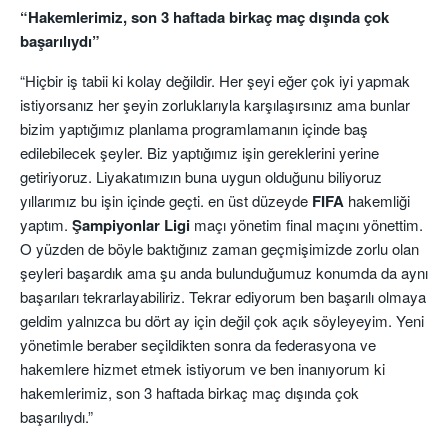
“Hakemlerimiz, son 3 haftada birkaç maç dışında çok
başarılıydı”
“Hiçbir iş tabii ki kolay değildir. Her şeyi eğer çok iyi yapmak
istiyorsanız her şeyin zorluklarıyla karşılaşırsınız ama bunlar
bizim yaptığımız planlama programlamanın içinde baş
edilebilecek şeyler. Biz yaptığımız işin gereklerini yerine
getiriyoruz. Liyakatımızın buna uygun olduğunu biliyoruz
yıllarımız bu işin içinde geçti. en üst düzeyde
FIFA
hakemliği
yaptım.
Şampiyonlar Ligi
maçı yönetim final maçını yönettim.
O yüzden de böyle baktığınız zaman geçmişimizde zorlu olan
şeyleri başardık ama şu anda bulunduğumuz konumda da aynı
başarıları tekrarlayabiliriz. Tekrar ediyorum ben başarılı olmaya
geldim yalnızca bu dört ay için değil çok açık söyleyeyim. Yeni
yönetimle beraber seçildikten sonra da federasyona ve
hakemlere hizmet etmek istiyorum ve ben inanıyorum ki
hakemlerimiz, son 3 haftada birkaç maç dışında çok
başarılıydı.”