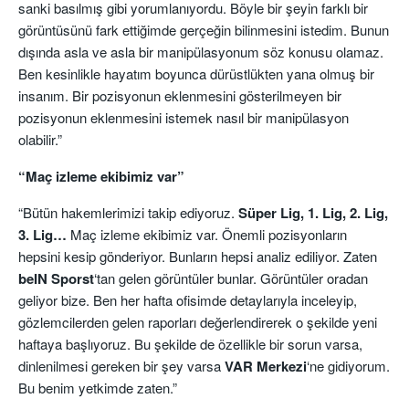
sanki basılmış gibi yorumlanıyordu. Böyle bir şeyin farklı bir
görüntüsünü fark ettiğimde gerçeğin bilinmesini istedim. Bunun
dışında asla ve asla bir manipülasyonum söz konusu olamaz.
Ben kesinlikle hayatım boyunca dürüstlükten yana olmuş bir
insanım. Bir pozisyonun eklenmesini gösterilmeyen bir
pozisyonun eklenmesini istemek nasıl bir manipülasyon
olabilir.”
“Maç izleme ekibimiz var”
“Bütün hakemlerimizi takip ediyoruz.
Süper Lig, 1. Lig, 2. Lig,
3. Lig…
Maç izleme ekibimiz var. Önemli pozisyonların
hepsini kesip gönderiyor. Bunların hepsi analiz ediliyor. Zaten
beIN
Sporst
‘tan gelen görüntüler bunlar. Görüntüler oradan
geliyor bize. Ben her hafta ofisimde detaylarıyla inceleyip,
gözlemcilerden gelen raporları değerlendirerek o şekilde yeni
haftaya başlıyoruz. Bu şekilde de özellikle bir sorun varsa,
dinlenilmesi gereken bir şey varsa
VAR
Merkezi
‘ne gidiyorum.
Bu benim yetkimde zaten.”