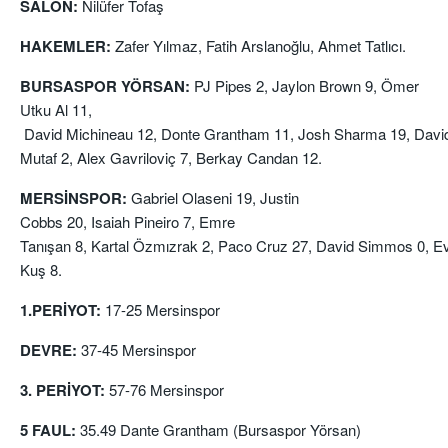
SALON:
Nilüfer Tofaş
HAKEMLER:
Zafer Yılmaz, Fatih Arslanoğlu, Ahmet Tatlıcı.
BURSASPOR YÖRSAN
:
PJ
Pipes
2
,
Jaylon Brown
9
, Ömer
Utku Al
11
,
David
Michineau
12
,
Donte
Grantham
11
,
Josh
Sharma
19
,
Davi
Mutaf
2
,
Alex
Gavriloviç
7
,
Berkay Candan
12.
MERSİNSPOR
:
Gabriel
Olaseni
19
,
Justin
Cobbs
20
,
Isaiah
Pineiro
7
, Emre
Tanışan
8
,
Kartal
Özmızrak
2
,
Paco
Cruz
27
,
David
Simmos
0
,
E
Kuş
8.
1.PERİYOT:
17-25
Mersinspor
DEVRE
:
37-45
Mersin
spor
3. PERİYOT
:
57-76
Mersinspor
5 FAUL
:
35.49 Dante
Grantham
(Bursaspor
Yörsan
)