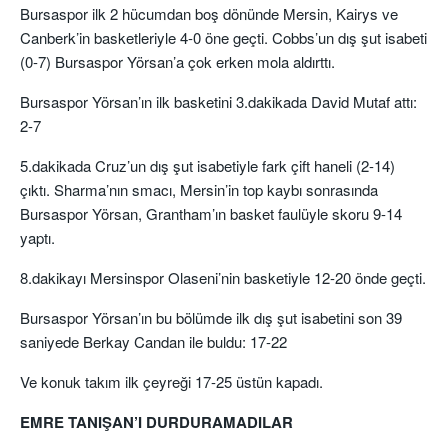
Bursaspor ilk 2 hücumdan boş dönünde Mersin,
Kairys
ve
Canberk’in basketleriyle 4-0 öne geçti.
Cobbs’un
dış şut isabeti
(0-7) Bursaspor
Yörsan’a
çok erken mola aldırttı.
Bursaspor
Yörsan’ın
ilk basketini 3.dakikada David Mutaf attı:
2-7
5.dakikada Cruz’un dış şut isabetiyle fark çift haneli (2-14)
çıktı.
Sharma’nın
sm
ac
ı, Mersin’in top kaybı sonrasında
Bursaspor
Yörsan
,
Grantham’ın
basket faulüyle skoru 9-14
yaptı.
8.dakikayı
Mersinspor
Olaseni’nin basketiyle 12
-20 önde geçti.
Bursaspor
Yörsan’ın bu
bölümde ilk dış şut isabetini
son 39
saniyede
Berkay Candan ile buldu: 17-22
Ve
konuk takım ilk çeyreği 17-25 üstün kapadı.
EMRE TANIŞAN’I DURDURAMADILAR