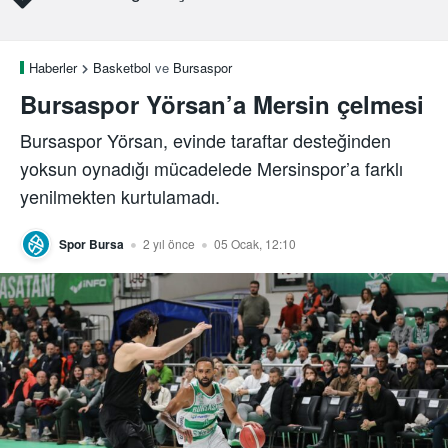
Haberler
Basketbol
ve
Bursaspor
Bursaspor Yörsan’a Mersin çelmesi
Bursaspor Yörsan, evinde taraftar desteğinden
yoksun oynadığı mücadelede Mersinspor’a farklı
yenilmekten kurtulamadı.
Spor Bursa
2 yıl önce
05 Ocak, 12:10