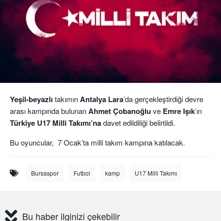
Yeşil-beyazlı
takımın
Antalya Lara
’da gerçekleştirdiği devre
arası kampında bulunan
Ahmet
Çobanoğlu
ve
Emre Işık
’ın
Türkiye U17 Milli Takımı’na
davet edildiliği belirtildi.
Bu oyuncular, 7 Ocak’ta milli takım kampına katılacak.
Bursaspor
Futbol
kamp
U17 Milli Takımı
Bu haber ilginizi çekebilir