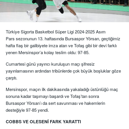
Türkiye Sigorta Basketbol Süper Ligi 2024-2025 Asım
Pars
sezonunun 13. haftasında
Bursaspor
Yörsan
, geçtiğimiz
hafta flaş bir galibiyete imza atan ve
Tofaş
gibi bir devi farklı
yenen
Mersinspor
’a kolay teslim oldu: 97-85.
Cumartesi günü yayıncı kuruluşun maçı şifresiz
yayınlamasının ardından tribünlerde çok büyük boşluklar göze
çarptı.
Mersinspor
, maçın ilk dakikasında yakaladığı üstünlüğü maç
sonuna kadar taşımayı başardı ve Tofaş’tan sonra
Bursaspor
Yörsan’ı
da sert savunması ve hakemlerin
desteğiyle
97-85
yendi.
COBBS VE OLESENİ FARK YARATTI