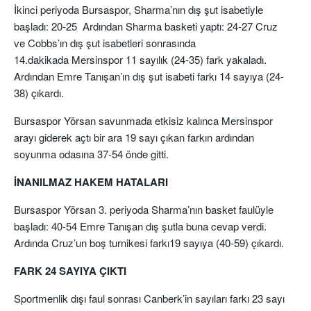
İkinci periyoda Bursaspor,
Sharma’nın
dış şut isabetiyle
başladı: 20-
25 Ardından
Sharma
basketi yaptı: 24-27 Cruz
ve
Cobbs’ın
dış şut isabetleri sonrasında
14.dakikada
Mersinspor
11 sayılık (24-35) fark yakaladı.
Ardından Emre
Tanışan’ın
dış şut isabeti farkı 14 sayıya (24-
38) çıkardı.
Bursaspor
Yörsan
savunmada etkisiz kalınca
Mersinspor
arayı
giderek açtı bir ara 19 sayı çıkan farkın ardından
soyunma odasına 37-54 önde gitti.
İNANILMAZ HAKEM HATALARI
Bursaspor
Yörsan
3. periyoda
Sharma’nın
basket faulüyle
başladı: 40-54 Emre Tanışan dış şutla buna cevap verdi.
Ardında
Cruz’un boş turnikesi farkı
19 sayıya (40-59) çıkardı.
FARK 24 SAYIYA ÇIKTI
Sportmenlik dışı faul sonrası Canberk’in sayıları farkı 23 sayı