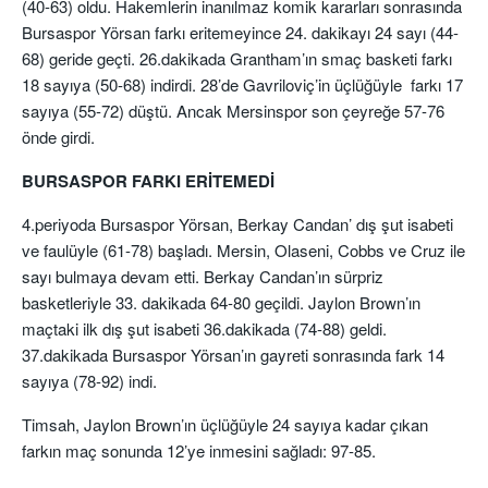
(40-63) oldu.
Hakemlerin inanılmaz komik kararları sonrasında
Bursaspor
Yörsan
farkı eritemeyince 24. dakikayı 24 sayı (44-
68) geride geçti. 26.dakikada
Grantham’ın
smaç basketi farkı
18 sayıya (50-68) indirdi. 28’de
Gavriloviç’in
üçlüğüyle farkı 17
sayıya (55-72) düştü.
Ancak
Mersinspor
son çeyreğe 57-76
önde girdi.
BURSASPOR
FARKI ERİTEMEDİ
4.periyoda Bursaspor
Yörsan,
Berkay Cand
an’
dış şut isabeti
ve faulüyle (61-78) başladı.
Mersin,
Olaseni
,
Cobbs
ve Cruz ile
sayı bulmaya devam etti. Berkay Candan’ın sürpriz
basketleriyle 33. dakikada 64-80 geçildi.
Jaylon
Brown’ın
maçtaki ilk dış şut isabeti 36.dakikada (74-88) geldi.
37.dakikada Bursaspor
Yörsan’ın
gayreti sonrasında fark 14
sayıya (78-92) indi.
Timsah,
Jaylon Brown’ın üçlüğüyle 24 sayıya kadar çıkan
farkın maç sonunda 12’ye inmesini sağladı: 97-85.