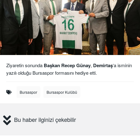
Ziyaretin sonunda
Başkan Recep Günay
,
Demirtaş
‘a isminin
yazılı olduğu Bursaspor formasını hediye etti.
Bursaspor
Bursaspor Kulübü
Bu haber ilginizi çekebilir