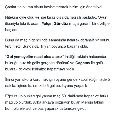
Şartlar ne olursa olsun kaybetmemek bizim için önemliydi.
Nitekim öyle oldu ve lige biraz olsa da moralli başladık. Oyun
itibariyle teknik adam
Yalçın Gündüz
maça garanti bir dizilişle
başladı.
Bunu da maçın genelinde sahasında kalarak defansif bir oyunu
tercih etti. Bunda da ilk yarı boyunca başarılı oldu.
“
Gol yemeyelim nasıl olsa atarız
” taktiği, rakibin hatasından
bulduğumuz bir golle gerçeğe dönüştü ve
Çağatay
ile golü
bularak devreyi lehimize kapatmayı bildik.
İkinci yarı skoru korumak için oyunu geride kabul ettiğimizde 5
dakika içinde kalemizde 5 gol pozisyonu yaşadık.
Eğer rakip bunları gol yapsa maç 50. dakikada kopar ve farklı
mağlup olurduk. Arka arkaya pozisyon bulan Mersin takımı
kontrolü ele aldı ve pas yaparak üstümüze geldi.