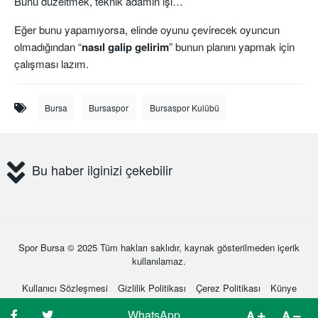
Bunu düzeltmek, teknik adamın işi…
Eğer bunu yapamıyorsa, elinde oyunu çevirecek oyuncun
olmadığından “
nasıl galip gelirim
” bunun planını yapmak için
çalışması lazım.
Bursa
Bursaspor
Bursaspor Kulübü
Bu haber ilginizi çekebilir
Spor Bursa
© 2025 Tüm hakları saklıdır, kaynak gösterilmeden içerik
kullanılamaz.
Kullanıcı Sözleşmesi
Gizlilik Politikası
Çerez Politikası
Künye
Hakkımızda
İletişim
WhatsApp
WhatsApp