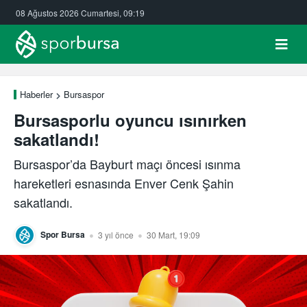
08 Ağustos 2026 Cumartesi, 09:19
Haberler
Bursaspor
Bursasporlu oyuncu ısınırken
sakatlandı!
Bursaspor’da Bayburt maçı öncesi ısınma
hareketleri esnasında Enver Cenk Şahin
sakatlandı.
Spor Bursa
3 yıl önce
30 Mart, 19:09