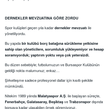
DERNEKLER MEVZUATINA GÖRE ZORDU
Spor kulüpleri geçen yıla kadar
dernekler mevzuatı
ile
yönetiliyordu.
Bu yapıda
bir kulübü borç batağına sürükleme yetkisine
sahip olan yöneticilere, sorumluluk yükleyemiyor ve hesap
soramıyorduk; yaptırım yoktu veya çok yetersizdi.
Bu düzen sebebiyle; futbolumuzun ve Bursaspor Kulübünün
geldiği nokta malumunuz; enkaz…
Şirketleşme sadece profesyonel dallar için kısıtlı şekilde
mümkündü.
Nitekim 1989 yılında
Malatyaspor A.Ş
. ile başlayan süreçte,
Fenerbahçe, Galatasaray, Beşiktaş
ve
Trabzonspor
dışında
borsaya kadar ulaşabilen örnek göremiyoruz.