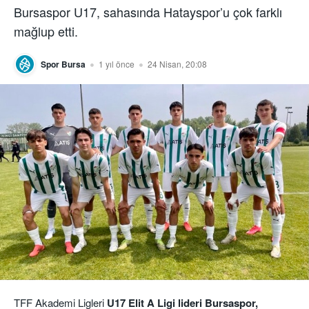
Bursaspor U17, sahasında Hatayspor’u çok farklı
mağlup etti.
Spor Bursa
1 yıl önce
24 Nisan, 20:08
TFF Akademi Ligleri
U17 Elit A Ligi lideri Bursaspor,