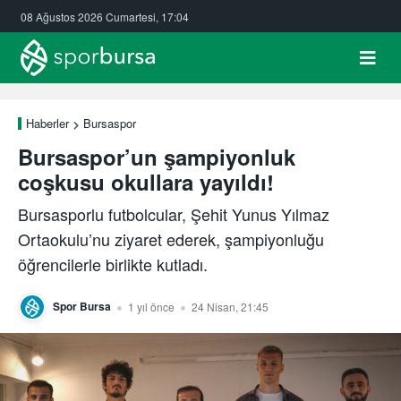
08 Ağustos 2026 Cumartesi, 17:04
Haberler
Bursaspor
Bursaspor’un şampiyonluk
coşkusu okullara yayıldı!
Bursasporlu futbolcular, Şehit Yunus Yılmaz
Ortaokulu’nu ziyaret ederek, şampiyonluğu
öğrencilerle birlikte kutladı.
Spor Bursa
1 yıl önce
24 Nisan, 21:45