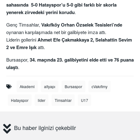
sahasında 5-0 Hatayspor’u 5-0 gibi farklı bir skorla
yenerek zirvedeki yerini korudu
.
Genç Timsahlar,
Vakıfköy Orhan Özselek Tesisleri’nde
oynanan karşılaşmada net bir galibiyete imza attı.
Liderin gollerini
Ahmet Efe Çakmakkaya 2, Selahattin Sevim
2 ve Emre Işık
attı.
Bursaspor,
34. maçında 23. galibiyetini elde etti ve 76 puana
ulaştı
.
Akademi
altyapı
Bursaspor
cVakıflmy
Hatayspor
lider
Timsahlar
U17
Bu haber ilginizi çekebilir