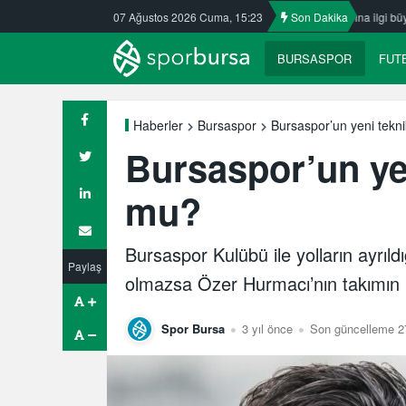
afkasspor’da
Nilüfer’de yaz okullarına ilgi büyük
07 Ağustos 2026 Cuma, 15:23
Son Dakika
ULUDAĞ BASK
BURSASPOR
FUT
Bursaspor’un yeni tekn
Haberler
Bursaspor
Bursaspor’un ye
mu?
Bursaspor Kulübü ile yolların ayrıldı
Paylaş
olmazsa Özer Hurmacı’nın takımın 
Spor Bursa
3 yıl önce
Son güncelleme 27