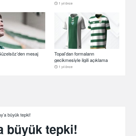
1 yıl önce
üzelsöz’den mesaj
Topal’dan formaların
gecikmesiyle ilgili açıklama
1 yıl önce
y’a büyük tepki!
a büyük tepki!