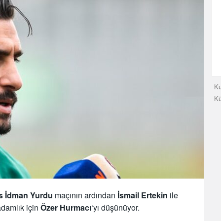
Ku
K
s İdman Yurdu
maçının ardından
İsmail Ertekin
ile
adamlık için
Özer Hurmacı
‘yı düşünüyor.