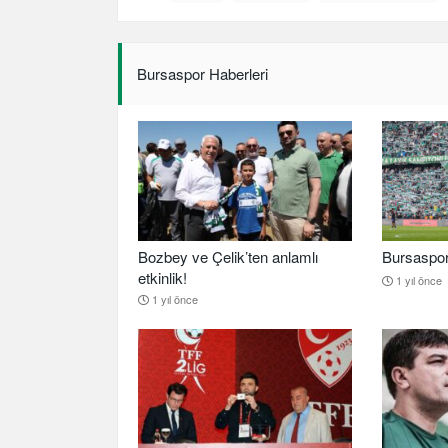
Bursaspor Haberleri
Bozbey ve Çelik’ten anlamlı
Bursaspor b
etkinlik!
1 yıl önce
1 yıl önce