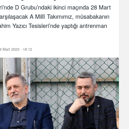
’nde D Grubu’ndaki ikinci maçında 28 Mart
karşılaşacak A Millî Takımımız, müsabakanın
ahim Yazıcı Tesisleri’nde yaptığı antrenman
 Mart 2023 - 18:12