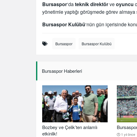
Bursaspor
‘da
teknik direktör
ve
oyuncu
yönetimle yaptığı görüşmede görev almaya sı
Bursaspor Kulübü
‘nün gün içerisinde konu
Bursaspor
Bursaspor Kulübü
Bursaspor Haberleri
Bozbey ve Çelik’ten anlamlı
Bursaspor b
etkinlik!
1 yıl önce