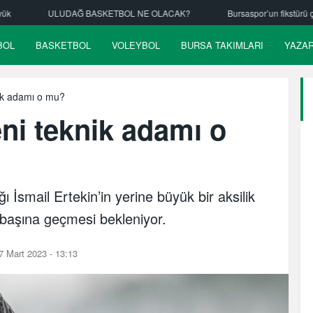
ETBOL NE OLACAK?
Bursaspor’un fikstürü çekiliyor
Nilüfer Bel
BOL
BASKETBOL
VOLEYBOL
BURSA TAKIMLARI
YAZA
ik adamı o mu?
ni teknik adamı o
ğı İsmail Ertekin’in yerine büyük bir aksilik
başına geçmesi bekleniyor.
 Mart 2023 - 13:13