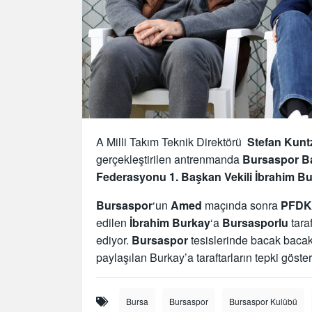
A Milli Takım Teknik Direktörü
Stefan Kunt
gerçekleştirilen antrenmanda
Bursaspor B
Federasyonu 1. Başkan Vekili İbrahim B
Bursaspor
‘un
Amed
maçında sonra
PFDK
edilen
İbrahim Burkay
‘a
Bursasporlu
tara
ediyor.
Bursaspor
tesislerinde bacak baca
paylaşılan Burkay’a taraftarların tepki göster
Bursa
Bursaspor
Bursaspor Kulübü