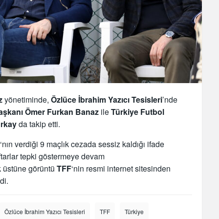
z
yönetiminde,
Özlüce İbrahim Yazıcı
Tesisleri
’nde
aşkanı Ömer Furkan Banaz
ile
Türkiye Futbol
urkay
da takip etti.
‘nın verdiği 9 maçlık cezada sessiz kaldığı ifade
ftarlar tepki göstermeye devam
k üstüne görüntü
TFF
‘nin resmi internet sitesinden
di.
Özlüce İbrahim Yazıcı Tesisleri
TFF
Türkiye