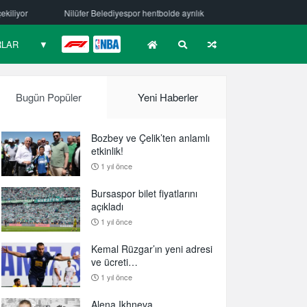
ediyespor hentbolde ayrılık
Mehmet Güzelsöz’den mesaj var!
Bur
RLAR
▼
F1
NBA
Bugün Popüler
Yeni Haberler
Bozbey ve Çelik’ten anlamlı
etkinlik!
1 yıl önce
Bursaspor bilet fiyatlarını
açıkladı
1 yıl önce
Kemal Rüzgar’ın yeni adresi
ve ücreti…
1 yıl önce
Alena Ikhneva