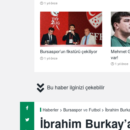
1 yıl önce
Bursaspor’un fikstürü çekiliyor
Mehmet G
var!
1 yıl önce
1 yıl önce
Bu haber ilginizi çekebilir
İbrahim Burka
Haberler
Bursaspor
ve
Futbol
İbrahim Burkay’