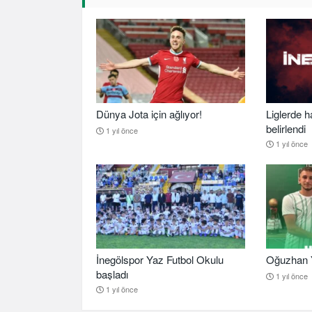
Dünya Jota için ağlıyor!
Liglerde h
belirlendi
1 yıl önce
1 yıl önce
İnegölspor Yaz Futbol Okulu
Oğuzhan Y
başladı
1 yıl önce
1 yıl önce