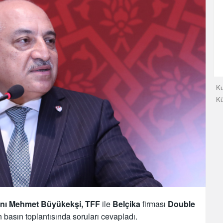
Ku
K
nı Mehmet Büyükekşi, TFF
ile
Belçika
firması
Double
 basın toplantısında soruları cevapladı.