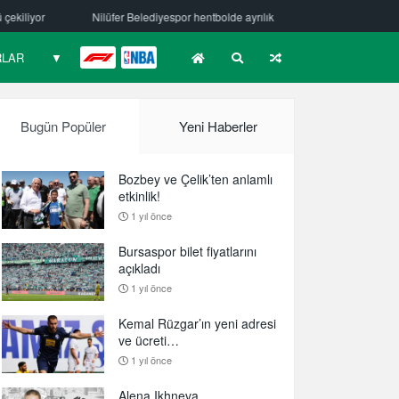
or hentbolde ayrılık
Mehmet Güzelsöz’den mesaj var!
Bursaspor 
RLAR
▼
F1
NBA
Bugün Popüler
Yeni Haberler
Bozbey ve Çelik’ten anlamlı
etkinlik!
1 yıl önce
Bursaspor bilet fiyatlarını
açıkladı
1 yıl önce
Kemal Rüzgar’ın yeni adresi
ve ücreti…
1 yıl önce
Alena Ikhneva