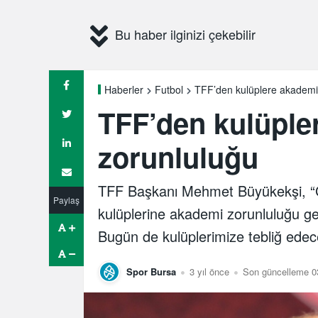
Bu haber ilginizi çekebilir
TFF’den kulüplere akademi
Haberler
Futbol
TFF’den kulüple
zorunluluğu
TFF Başkanı Mehmet Büyükekşi, “G
Paylaş
kulüplerine akademi zorunluluğu getir
Bugün de kulüplerimize tebliğ edec
Spor Bursa
3 yıl önce
Son güncelleme 03