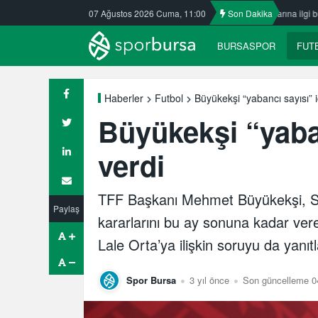
por’da
Nilüfer’de yaz okullarına ilgi büyük
07 Ağustos 2026 Cuma, 11:00
Son Dakika
ULUDAĞ BASKETBOL
BURSASPOR
FUT
Büyükekşi “yabancı sayısı” iç
Haberler
Futbol
Büyükekşi “yaban
verdi
TFF Başkanı Mehmet Büyükekşi, Süp
Paylaş
kararlarını bu ay sonuna kadar ver
Lale Orta’ya ilişkin soruyu da yanıtl
Spor Bursa
3 yıl önce
Son güncelleme 04