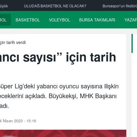
 NE OLACAK?
Bursaspor’un fikstürü çekiliyor
Nilüfer Belediyesp
BOL
BASKETBOL
VOLEYBOL
BURSA TAKIMLARI
YAZA
in tarih verdi
cı sayısı” için tarih
er Lig’deki yabancı oyuncu sayısına ilişkin
eceklerini açıkladı. Büyükekşi, MHK Başkanı
adı.
 Nisan 2023 - 15:16