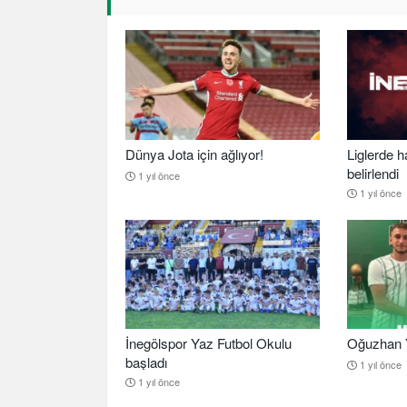
Dünya Jota için ağlıyor!
Liglerde h
belirlendi
1 yıl önce
1 yıl önce
İnegölspor Yaz Futbol Okulu
Oğuzhan Y
başladı
1 yıl önce
1 yıl önce