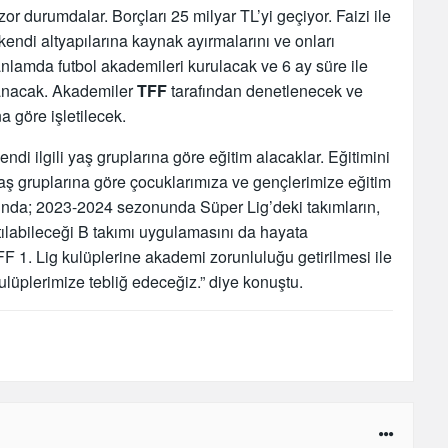
r durumdalar. Borçları 25 milyar TL’yi geçiyor. Faizi ile
 kendi altyapılarına kaynak ayırmalarını ve onları
anlamda futbol akademileri kurulacak ve 6 ay süre ile
lanacak. Akademiler
TFF
tarafından denetlenecek ve
 göre işletilecek.
kendi ilgili yaş gruplarına göre eğitim alacaklar. Eğitimini
yaş gruplarına göre çocuklarımıza ve gençlerimize eğitim
nda; 2023-2024 sezonunda Süper Lig’deki takımların,
abileceği B takımı uygulamasını da hayata
F 1. Lig kulüplerine akademi zorunluluğu getirilmesi ile
kulüplerimize tebliğ edeceğiz.” diye konuştu.