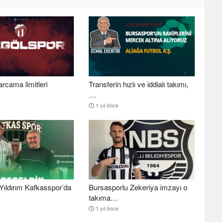
arcama limitleri
Transferin hızlı ve iddialı takımı,
…
1 yıl önce
ıldırım Kafkasspor’da
Bursasporlu Zekeriya imzayı o
takıma…
1 yıl önce