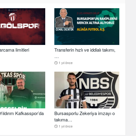
arcama limitleri
Transferin hızlı ve iddialı takımı,
…
1 yıl önce
ıldırım Kafkasspor’da
Bursasporlu Zekeriya imzayı o
takıma…
1 yıl önce