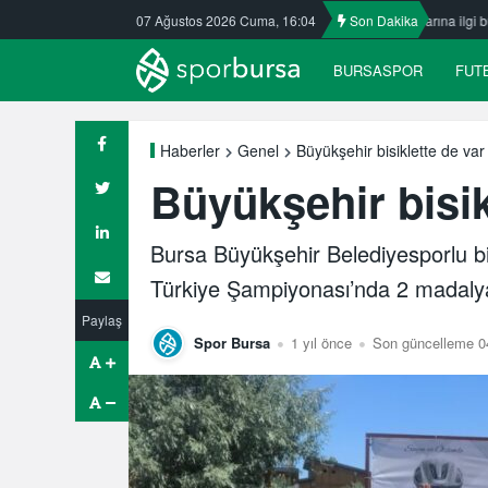
kasspor’da
Nilüfer’de yaz okullarına ilgi büyük
07 Ağustos 2026 Cuma, 16:04
Son Dakika
ULUDAĞ BASKET
BURSASPOR
FUT
Büyükşehir bisiklette de var
Haberler
Genel
Büyükşehir bisik
Bursa Büyükşehir Belediyesporlu bi
Türkiye Şampiyonası’nda 2 madaly
Paylaş
Spor Bursa
1 yıl önce
Son güncelleme 0