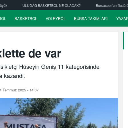
BOL NE OLACAK?
Bursaspor’un fikstürü çekiliyor
Nilüfer Beledi
BOL
BASKETBOL
VOLEYBOL
BURSA TAKIMLARI
YAZA
lette de var
sikletçi Hüseyin Geniş 11 kategorisinde
a kazandı.
4 Temmuz 2025 - 14:07