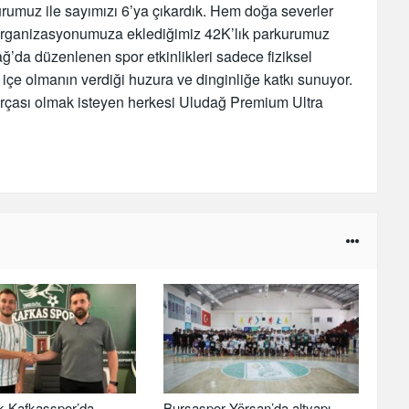
rumuz ile sayımızı 6’ya çıkardık. Hem doğa severler
i organizasyonumuza eklediğimiz 42K’lık parkurumuz
dağ’da düzenlenen spor etkinlikleri sadece fiziksel
 içe olmanın verdiği huzura ve dinginliğe katkı sunuyor.
rçası olmak isteyen herkesi Uludağ Premium Ultra
k Kafkasspor’da
Bursaspor Yörsan’da altyapı