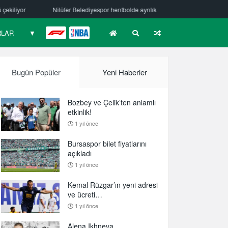
yespor hentbolde ayrılık
Mehmet Güzelsöz’den mesaj var!
Bursas
RLAR
▼
F1
NBA
Bugün Popüler
Yeni Haberler
Bozbey ve Çelik’ten anlamlı
etkinlik!
1 yıl önce
Bursaspor bilet fiyatlarını
açıkladı
1 yıl önce
Kemal Rüzgar’ın yeni adresi
ve ücreti…
1 yıl önce
Alena Ikhneva