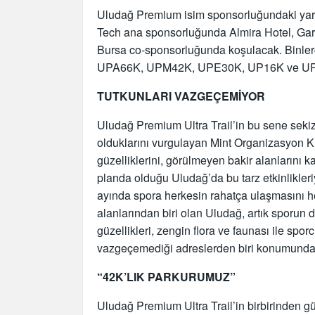
Uludağ Premium isim sponsorluğundaki yarış
Tech ana sponsorluğunda Almira Hotel, Ga
Bursa co-sponsorluğunda koşulacak. Binle
UPA66K, UPM42K, UPE30K, UP16K ve UP6K’
TUTKUNLARI VAZGEÇEMİYOR
Uludağ Premium Ultra Trail’in bu sene seki
olduklarını vurgulayan Mint Organizasyon K
güzelliklerini, görülmeyen bakir alanlarını k
planda olduğu Uludağ’da bu tarz etkinlikleri
ayında spora herkesin rahatça ulaşmasını hed
alanlarından biri olan Uludağ, artık sporun
güzellikleri, zengin flora ve faunası ile spo
vazgeçemediği adreslerden biri konumunda”
“42K’LIK PARKURUMUZ”
Uludağ Premium Ultra Trail’in birbirinden güz