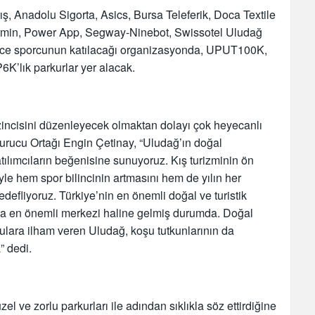
, Anadolu Sigorta, Asics, Bursa Teleferik, Doca Textile
rmin, Power App, Segway-Ninebot, Swissotel Uludağ
rce sporcunun katılacağı organizasyonda, UPUT100K,
lık parkurlar yer alacak.
zincisini düzenleyecek olmaktan dolayı çok heyecanlı
urucu Ortağı Engin Çetinay, “Uludağ’ın doğal
atılımcıların beğenisine sunuyoruz. Kış turizminin ön
yle hem spor bilincinin artmasını hem de yılın her
efliyoruz. Türkiye’nin en önemli doğal ve turistik
 da en önemli merkezi haline gelmiş durumda. Doğal
rculara ilham veren Uludağ, koşu tutkunlarının da
 dedi.
el ve zorlu parkurları ile adından sıklıkla söz ettirdiğine