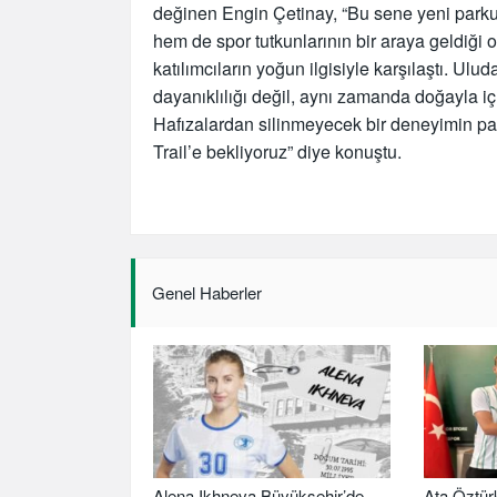
değinen Engin Çetinay, “Bu sene yeni parku
hem de spor tutkunlarının bir araya geldiğ
katılımcıların yoğun ilgisiyle karşılaştı. Ulu
dayanıklılığı değil, aynı zamanda doğayla iç
Hafızalardan silinmeyecek bir deneyimin pa
Trail’e bekliyoruz” diye konuştu.
Genel Haberler
Alena Ikhneva Büyükşehir’de
Ata Öztür