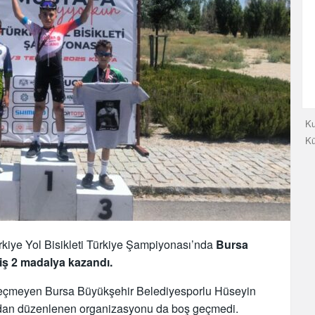
Ku
K
iye Yol Bisikleti Türkiye Şampiyonası’nda
Bursa
ş 2 madalya kazandı.
 geçmeyen Bursa Büyükşehir Belediyesporlu Hüseyin
ından düzenlenen organizasyonu da boş geçmedi.