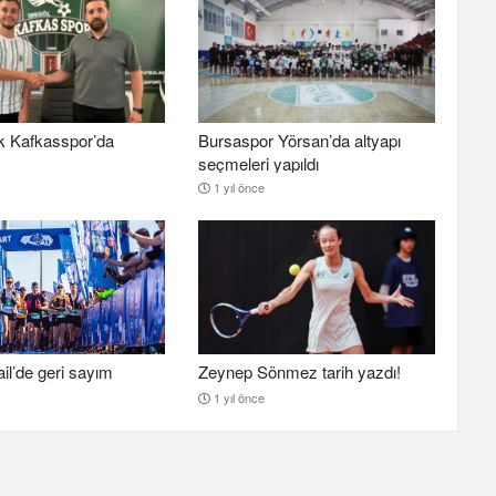
k Kafkasspor’da
Bursaspor Yörsan’da altyapı
seçmeleri yapıldı
1 yıl önce
il’de geri sayım
Zeynep Sönmez tarih yazdı!
1 yıl önce