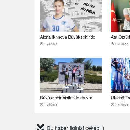
Alena Ikhneva Büyükşehir’de
Ata Öztür
1 yıl önce
1 yıl önce
Büyükşehir bisiklette de var
Uludağ Tra
1 yıl önce
1 yıl önce
Bu haber ilginizi çekebilir