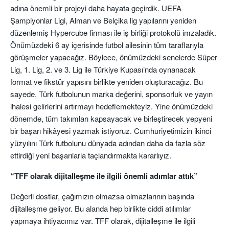
adına önemli bir projeyi daha hayata geçirdik. UEFA
Şampiyonlar Ligi, Alman ve Belçika lig yapılarını yeniden
düzenlemiş Hypercube firması ile iş birliği protokolü imzaladık.
Önümüzdeki 6 ay içerisinde futbol ailesinin tüm taraflarıyla
görüşmeler yapacağız. Böylece, önümüzdeki senelerde Süper
Lig, 1. Lig, 2. ve 3. Lig ile Türkiye Kupası’nda oynanacak
format ve fikstür yapısını birlikte yeniden oluşturacağız. Bu
sayede, Türk futbolunun marka değerini, sponsorluk ve yayın
ihalesi gelirlerini artırmayı hedeflemekteyiz. Yine önümüzdeki
dönemde, tüm takımları kapsayacak ve birleştirecek yepyeni
bir başarı hikâyesi yazmak istiyoruz. Cumhuriyetimizin ikinci
yüzyılını Türk futbolunu dünyada adından daha da fazla söz
ettirdiği yeni başarılarla taçlandırmakta kararlıyız.
“TFF olarak dijitalleşme ile ilgili önemli adımlar attık”
Değerli dostlar, çağımızın olmazsa olmazlarının başında
dijitalleşme geliyor. Bu alanda hep birlikte ciddi atılımlar
yapmaya ihtiyacımız var. TFF olarak, dijitalleşme ile ilgili