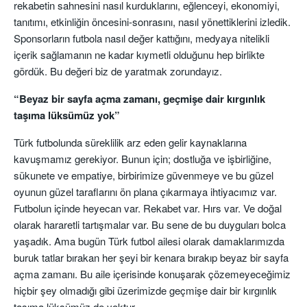
rekabetin sahnesini nasıl kurduklarını, eğlenceyi, ekonomiyi,
tanıtımı, etkinliğin öncesini-sonrasını, nasıl yönettiklerini izledik.
Sponsorların futbola nasıl değer kattığını, medyaya nitelikli
içerik sağlamanın ne kadar kıymetli olduğunu hep birlikte
gördük. Bu değeri biz de yaratmak zorundayız.
“Beyaz bir sayfa açma zamanı, geçmişe dair kırgınlık
taşıma lüksümüz yok”
Türk futbolunda süreklilik arz eden gelir kaynaklarına
kavuşmamız gerekiyor. Bunun için; dostluğa ve işbirliğine,
sükunete ve empatiye, birbirimize güvenmeye ve bu güzel
oyunun güzel taraflarını ön plana çıkarmaya ihtiyacımız var.
Futbolun içinde heyecan var. Rekabet var. Hırs var. Ve doğal
olarak hararetli tartışmalar var. Bu sene de bu duyguları bolca
yaşadık. Ama bugün Türk futbol ailesi olarak damaklarımızda
buruk tatlar bırakan her şeyi bir kenara bırakıp beyaz bir sayfa
açma zamanı. Bu aile içerisinde konuşarak çözemeyeceğimiz
hiçbir şey olmadığı gibi üzerimizde geçmişe dair bir kırgınlık
taşıma lüksümüz de yoktur.