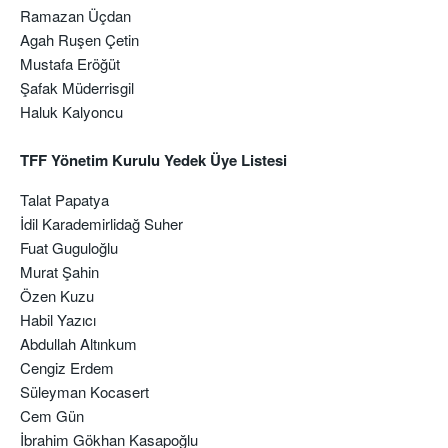
Ramazan Üçdan
Agah Ruşen Çetin
Mustafa Eröğüt
Şafak Müderrisgil
Haluk Kalyoncu
TFF Yönetim Kurulu Yedek Üye Listesi
Talat Papatya
İdil Karademirlidağ Suher
Fuat Guguloğlu
Murat Şahin
Özen Kuzu
Habil Yazıcı
Abdullah Altınkum
Cengiz Erdem
Süleyman Kocasert
Cem Gün
İbrahim Gökhan Kasapoğlu