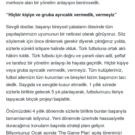
merkeze alan bir yönetim anlayışını benimsedik.
“Hiçbir kişiye ve gruba ayrıcalık vermedik, vermeyiz”
Sevgili dostlar, başarıyı bireysel çabaların ötesinde tüm
paydaşlarımızın uyumunun bir neticesi olarak görüyoruz. Söz
söylemek için önce dinlemek gerekir diyerek çıktığımız yolda,
sizlerle sürekli istişare halinde olduk. Türk futboluna ortak aklı
hâkim kıldık. Türk futbolu için doğru ve yararlı olanı adil, şeffaf
ve tarafsız bir yönetim anlayışı ile hayata geçirdik. Hiçbir kişiye
veya gruba ayrıcalık vermedik, vermeyiz. Tüm kulüplerimiz,
futbol ailemizin tüm kurumları ve bireyleri bizim başımızın tacı
dedik. Saygıda ve sevgide kusur etmedik. 1 yıllık sürede
sizlerle birlikte gelecek 5 yılı planlayarak, futbolumuzu ileriye
taşıyacak birçok projeyi başlattık.
Önümüzdeki 4 yıllık dönemde sizlerle birlikte bunları başarıyla
tamamlamak istiyoruz. Yeni dönemde üzerinde hassasiyetle
duracağımız konuların başında strateji planı geliyor.
Biliyorsunuz Ocak ayında ‘The Game Plan’ açılış törenimizi