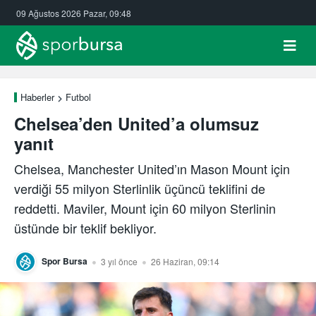
09 Ağustos 2026 Pazar, 09:48
Haberler
Futbol
Chelsea’den United’a olumsuz
yanıt
Chelsea, Manchester United’ın Mason Mount için
verdiği 55 milyon Sterlinlik üçüncü teklifini de
reddetti. Maviler, Mount için 60 milyon Sterlinin
üstünde bir teklif bekliyor.
Spor Bursa
3 yıl önce
26 Haziran, 09:14