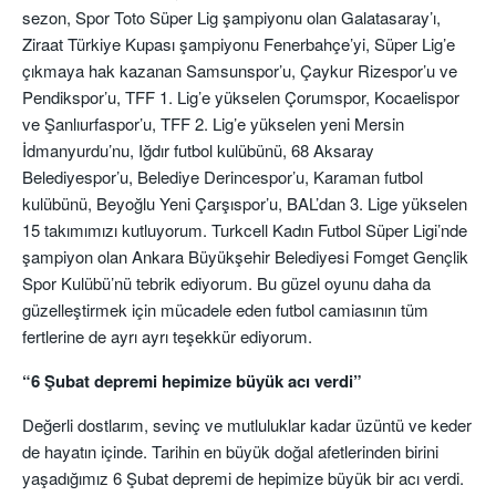
sezon, Spor Toto Süper Lig şampiyonu olan Galatasaray’ı,
Ziraat Türkiye Kupası şampiyonu Fenerbahçe’yi, Süper Lig’e
çıkmaya hak kazanan Samsunspor’u, Çaykur Rizespor’u ve
Pendikspor’u, TFF 1. Lig’e yükselen Çorumspor, Kocaelispor
ve Şanlıurfaspor’u, TFF 2. Lig’e yükselen yeni Mersin
İdmanyurdu’nu, Iğdır futbol kulübünü, 68 Aksaray
Belediyespor’u, Belediye Derincespor’u, Karaman futbol
kulübünü, Beyoğlu Yeni Çarşıspor’u, BAL’dan 3. Lige yükselen
15 takımımızı kutluyorum. Turkcell Kadın Futbol Süper Ligi’nde
şampiyon olan Ankara Büyükşehir Belediyesi Fomget Gençlik
Spor Kulübü’nü tebrik ediyorum. Bu güzel oyunu daha da
güzelleştirmek için mücadele eden futbol camiasının tüm
fertlerine de ayrı ayrı teşekkür ediyorum.
“6 Şubat depremi hepimize büyük acı verdi”
Değerli dostlarım, sevinç ve mutluluklar kadar üzüntü ve keder
de hayatın içinde. Tarihin en büyük doğal afetlerinden birini
yaşadığımız 6 Şubat depremi de hepimize büyük bir acı verdi.