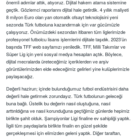
önemli adımlar attık, atıyoruz. Dijital hakem atama sistemine
geçtik. Gözlemci raporlarını dijital hale getirdik. 4 yıllık maliyeti
8 milyon Euro olan yarı otomatik ofsayt teknolojisini yeni
sezonda Türk futboluna kazandırmak için var gücümüzle
çalışıyoruz. Önümüzdeki sezondan itibaren tüm liglerimizde
profesyonel futbolcu lisans işlemlerini dijitale taşıdık. 2023’ün
başında TFF web sayfamızı yeniledik. TFF, Milli Takımlar ve
Süper Lig için yeni sosyal medya hesapları açtık. Böylece,
dijital mecralarda üreteceğimiz içeriklerden ve arşiv
görüntülerimizden elde edeceğimiz gelirleri yine kulüplerimizle
paylaşacağız.
Değerli hazirun; içinde bulunduğumuz futbol endüstrisini daha
değerli hale getirmek zorundayız. Türk futbolunun geleceği
buna bağlı. Üstelik bu değerin nasıl oluştuğuna, nasıl
arttırıldığına ve nasıl korunduğuna geçtiğimiz günlerde hepimiz
birlikte şahit olduk. Şampiyonlar Ligi finaline ev sahipliği yaptık.
İlgili tüm paydaşlarla birlikte finalin en güzel şekilde
gerçekleşmesi için elimizden geleni yaptık. Diğer taraftan,