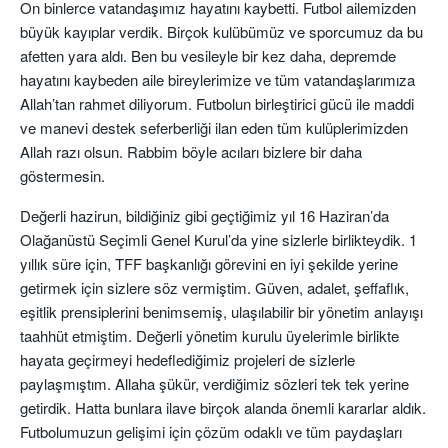
On binlerce vatandaşımız hayatını kaybetti. Futbol ailemizden
büyük kayıplar verdik. Birçok kulübümüz ve sporcumuz da bu
afetten yara aldı. Ben bu vesileyle bir kez daha, depremde
hayatını kaybeden aile bireylerimize ve tüm vatandaşlarımıza
Allah’tan rahmet diliyorum. Futbolun birleştirici gücü ile maddi
ve manevi destek seferberliği ilan eden tüm kulüplerimizden
Allah razı olsun. Rabbim böyle acıları bizlere bir daha
göstermesin.
Değerli hazirun, bildiğiniz gibi geçtiğimiz yıl 16 Haziran’da
Olağanüstü Seçimli Genel Kurul’da yine sizlerle birlikteydik. 1
yıllık süre için, TFF başkanlığı görevini en iyi şekilde yerine
getirmek için sizlere söz vermiştim. Güven, adalet, şeffaflık,
eşitlik prensiplerini benimsemiş, ulaşılabilir bir yönetim anlayışı
taahhüt etmiştim. Değerli yönetim kurulu üyelerimle birlikte
hayata geçirmeyi hedeflediğimiz projeleri de sizlerle
paylaşmıştım. Allaha şükür, verdiğimiz sözleri tek tek yerine
getirdik. Hatta bunlara ilave birçok alanda önemli kararlar aldık.
Futbolumuzun gelişimi için çözüm odaklı ve tüm paydaşları