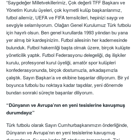
“Saygıdeğer Milletvekillerimiz, Çok değerli TFF Başkanı ve
Yönetim Kurulu üyeleri, çok kıymetli kulüp başkanlarımız,
futbol ailemiz, UEFA ve FIFA temsilcileri, hepinizi saygı ve
sevgiyle selamlıyorum. Olağan Genel Kurulumuz Türk futbolu
için hayırlı olsun. Ben genel kurullarda 1993 yılından bu yana
yer almış bir kardeşinizim. Futbol ailesinin her kademesinde
bulunduk. Futbol hakemliği başta olmak üzere, birçok kulüpte
yöneticilik yaptık. Futbol Federasyonu delegeliği, dış ilişkiler
kurulu, profesyonel kurul üyeliği, amatör spor kulüpleri
konfederasyonunda, birçok dostumuzla, arkadaşımızla
çalıştık. Sayın Başkan’a ve ekibine başarılar diliyorum. Bir yıl
boyunca futbolu bu noktaya kadar taşıdılar, yeni dönemde
bundan sonraki süreçte başarılar diliyorum.
“Dünyanın ve Avrupa’nın en yeni tesislerine kavuşmuş
durumdayız”
Türk futbolu olarak Sayın Cumhurbaşkanımızın önderliğinde,
Dünyanın ve Avrupa’nın en yeni tesislerine kavuşmuş
durumdayız. Şu ana kadar 35 stadyum tamamlandı, 7’si