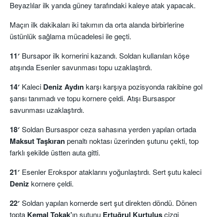
Beyazlılar ilk yarıda güney tarafındaki kaleye atak yapacak.
Maçın ilk dakikaları iki takımın da orta alanda birbirlerine
üstünlük sağlama mücadelesi ile geçti.
11′
Bursapor ilk kornerini kazandı. Soldan kullanılan köşe
atışında Esenler savunması topu uzaklaştırdı.
14′
Kaleci
Deniz Aydın
karşı karşıya pozisyonda rakibine gol
şansı tanımadı ve topu kornere çeldi. Atışı Bursaspor
savunması uzaklaştırdı.
18′
Soldan Bursaspor ceza sahasına yerden yapılan ortada
Maksut Taşkıran
penaltı noktası üzerinden şutunu çekti, top
farklı şekilde üstten auta gitti.
21′
Esenler Erokspor ataklarını yoğunlaştırdı. Sert şutu kaleci
Deniz
kornere çeldi.
22′
Soldan yapılan kornerde sert şut direkten döndü. Dönen
topta
Kemal Tokak’
ın şutunu
Ertuğrul Kurtuluş
çizgi