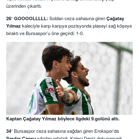
üzerinden çıkarttı.
26′ GOOOOLLLLL:
Soldan ceza sahasına giren
Çağatay
Yılmaz
kaleciyle karşı karşıya pozisyonda plaseyi sağ köşeye
bıraktı ve Bursaspor’u öne geçirdi: 1-0.
Kaptan Çağatay Yılmaz böylece ligdeki 9.golünü attı.
34′
Bursaspor ceza sahasına sağdan giren Erokspor’da
Serdar Cansu
sıfırdan ortaladı. Kaleci Deniz dokunamadı,