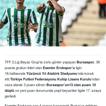
TFF 2.Lig Beyaz Grup’ta zorlu günler yaşayan
Bursaspor
, 36
puanla grubun lideri olan
Esenler Erokspor’u
ligin
16.haftasında
Yüzüncü Yıl Atatürk Stadyumu
’nda konuk
etti.
Türkiye Futbol Federasyonu Kulüp Lisans Kurulu
’ndan
ceza alarak 3 puanı silinen
Bursaspor’un13 olan puanı 10
düştü
ve yeni puan durumunda yeşil beyazlılar ligde 17. sıraya
geriledi.
Esenler Erokspor son 4 maçını kazanarak Bursa’ya gelirken,