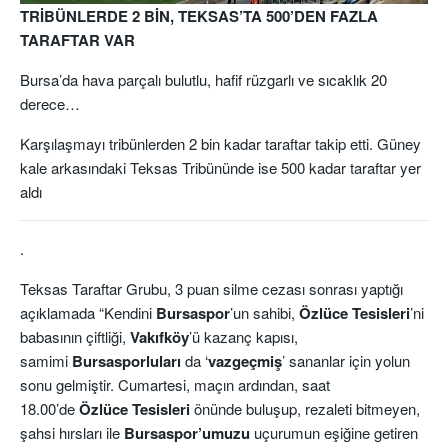
TRİBÜNLERDE 2 BİN, TEKSAS’TA 500’DEN FAZLA
TARAFTAR VAR
Bursa’da hava parçalı bulutlu, hafif rüzgarlı ve sıcaklık 20
derece…
Karşılaşmayı tribünlerden 2 bin kadar taraftar takip etti. Güney
kale arkasındaki Teksas Tribününde ise 500 kadar taraftar yer
aldı
.
Teksas Taraftar Grubu, 3 puan silme cezası sonrası yaptığı
açıklamada “Kendini
Bursaspor
’un sahibi,
Özlüce Tesisleri
’ni
babasının çiftliği,
Vakıfköy
’ü kazanç kapısı,
samimi
Bursasporluları
da ‘
vazgeçmiş
’ sananlar için yolun
sonu gelmiştir. Cumartesi, maçın ardından, saat
18.00’de
Özlüce Tesisleri
önünde buluşup, rezaleti bitmeyen,
şahsi hırsları ile
Bursaspor’umuzu
uçurumun eşiğine getiren