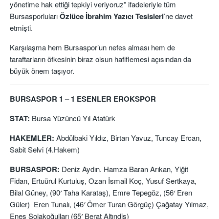
yönetime hak ettiği tepkiyi veriyoruz” ifadeleriyle tüm
Bursasporluları
Özlüce İbrahim Yazıcı Tesisleri
’ne davet
etmişti.
Karşılaşma hem Bursaspor’un nefes alması hem de
taraftarların öfkesinin biraz olsun hafiflemesi açısından da
büyük önem taşıyor.
BURSASPOR 1 – 1 ESENLER EROKSPOR
STAT:
Bursa Yüzüncü Yıl Atatürk
HAKEMLER:
Abdülbaki Yıldız, Birtan Yavuz, Tuncay Ercan,
Sabit Selvi (4.Hakem)
BURSASPOR:
Deniz Aydın. Hamza Baran Arıkan, Yiğit
Fidan, Ertuürul Kurtuluş, Ozan İsmail Koç, Yusuf Sertkaya,
Bilal Güney, (90′ Taha Karataş), Emre Tepegöz, (56′ Eren
Güler) Eren Tunalı, (46′ Ömer Turan Görgüç) Çağatay Yılmaz,
Enes Solakoğulları (65′ Berat Altındiş)