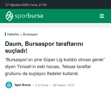
07 Ağustos 2026 Cuma, 21:59
Haberler
Bursaspor
Daum, Bursaspor taraftarını
suçladı!
“Bursaspor’un yine Süper Lig kulübü olması gerek”
diyen Timsah’ın eski hocası, Teksas taraftar
grubunu da suçlayıcı ifadeler kullandı.
Spor Bursa
3 yıl önce
29 Kasım, 10:07