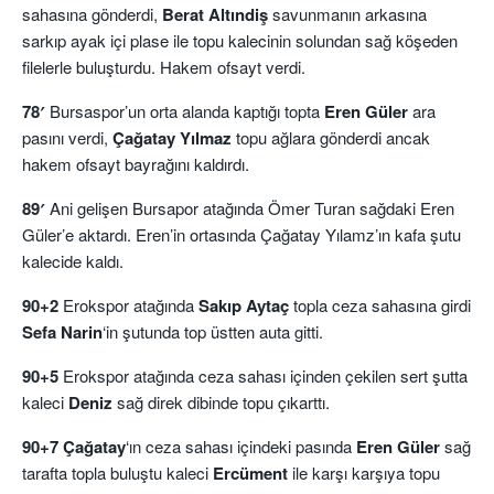
sahasına gönderdi,
Berat Altındiş
savunmanın arkasına
sarkıp ayak içi plase ile topu kalecinin solundan sağ köşeden
filelerle buluşturdu. Hakem ofsayt verdi.
78′
Bursaspor’un orta alanda kaptığı topta
Eren Güler
ara
pasını verdi,
Çağatay Yılmaz
topu ağlara gönderdi ancak
hakem ofsayt bayrağını kaldırdı.
89′
Ani gelişen Bursapor atağında Ömer Turan sağdaki Eren
Güler’e aktardı. Eren’in ortasında Çağatay Yılamz’ın kafa şutu
kalecide kaldı.
90+2
Erokspor atağında
Sakıp Aytaç
topla ceza sahasına girdi
Sefa Narin
‘in şutunda top üstten auta gitti.
90+5
Erokspor atağında ceza sahası içinden çekilen sert şutta
kaleci
Deniz
sağ direk dibinde topu çıkarttı.
90+7
Çağatay
‘ın ceza sahası içindeki pasında
Eren Güler
sağ
tarafta topla buluştu kaleci
Ercüment
ile karşı karşıya topu