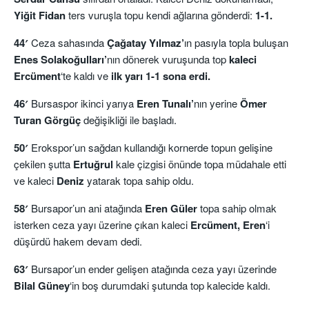
Yiğit Fidan
ters vuruşla topu kendi ağlarına gönderdi:
1-1.
44′
Ceza sahasında
Çağatay Yılmaz’
ın pasıyla topla buluşan
Enes Solakoğulları’
nın dönerek vuruşunda top
kaleci
Ercüment
‘te kaldı ve
ilk yarı 1-1 sona erdi.
46′
Bursaspor ikinci yarıya
Eren Tunalı’
nın yerine
Ömer
Turan Görgüç
değişikliği ile başladı.
50′
Erokspor’un sağdan kullandığı kornerde topun gelişine
çekilen şutta
Ertuğrul
kale çizgisi önünde topa müdahale etti
ve kaleci
Deniz
yatarak topa sahip oldu.
58′
Bursapor’un ani atağında
Eren Güler
topa sahip olmak
isterken ceza yayı üzerine çıkan kaleci
Ercüment,
Eren
‘i
düşürdü hakem devam dedi.
63′
Bursapor’un ender gelişen atağında ceza yayı üzerinde
Bilal Güney
‘in boş durumdaki şutunda top kalecide kaldı.