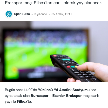
Erokspor maçı Filbox’tan canlı olarak yayınlanacak.
Spor Bursa
3 yıl önce
05 Aralık, 11:11
Bugün saat 14:00’de
Yüzüncü Yıl Atatürk Stadyumu
’nda
oynanacak olan
Bursaspor – Esenler Erokspor
maçı canlı
yayınla
Filbox
‘ta.