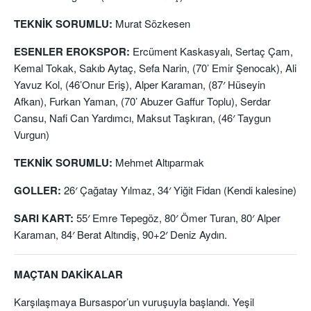
TEKNİK SORUMLU:
Murat Sözkesen
ESENLER EROKSPOR:
Ercüment Kaskasyalı, Sertaç Çam,
Kemal Tokak, Sakıb Aytaç, Sefa Narin, (70’ Emir Şenocak), Ali
Yavuz Kol, (46’Onur Eriş), Alper Karaman, (87′ Hüseyin
Afkan), Furkan Yaman, (70’ Abuzer Gaffur Toplu), Serdar
Cansu, Nafi Can Yardımcı, Maksut Taşkıran, (46′ Taygun
Vurgun)
TEKNİK SORUMLU:
Mehmet Altıparmak
GOLLER:
26′ Çağatay Yılmaz, 34′ Yiğit Fidan (Kendi kalesine)
SARI KART:
55′ Emre Tepegöz, 80′ Ömer Turan, 80′ Alper
Karaman, 84′ Berat Altındiş, 90+2′ Deniz Aydın.
MAÇTAN DAKİKALAR
Karşılaşmaya Bursaspor’un vuruşuyla başlandı. Yeşil