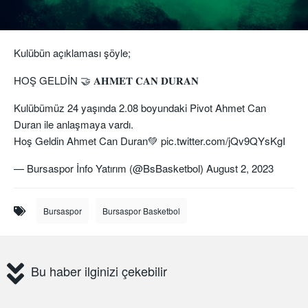
Kulübün açıklaması şöyle;
HOŞ GELDİN 🤝 𝐀𝐇𝐌𝐄𝐓 𝐂𝐀𝐍 𝐃𝐔𝐑𝐀𝐍
Kulübümüz 24 yaşında 2.08 boyundaki Pivot Ahmet Can
Duran ile anlaşmaya vardı.
Hoş Geldin Ahmet Can Duran💚
pic.twitter.com/jQv9QYsKgI
— Bursaspor İnfo Yatırım (@BsBasketbol)
August 2, 2023
Bursaspor
Bursaspor Basketbol
Bu haber ilginizi çekebilir