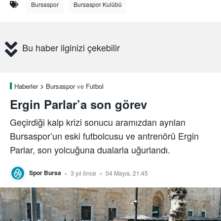
Bursaspor
Bursaspor Kulübü
Bu haber ilginizi çekebilir
Haberler
Bursaspor
ve
Futbol
Ergin Parlar’a son görev
Geçirdiği kalp krizi sonucu aramızdan ayrılan
Bursaspor’un eski futbolcusu ve antrenörü Ergin
Parlar, son yolcuğuna dualarla uğurlandı.
Spor Bursa
3 yıl önce
04 Mayıs, 21:45