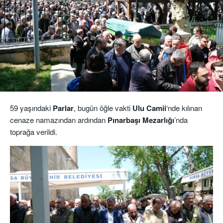
59 yaşındaki
Parlar
, bugün öğle vakti
Ulu Camii
‘nde kılınan
cenaze namazından ardından
Pınarbaşı Mezarlığı
’nda
toprağa verildi.