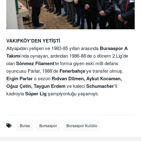
VAKIFKÖY’DEN YETİŞTİ
Altyapıdan yetişen ve 1983-85 yılları arasında
Bursaspor A
Takımı
’nda oynayan, ardından 1986-88’de o dönem 2.Lig’de
olan
Sönmez Filament
’te forma giyen eski milli defans
oyuncusu Parlar, 1988’de
Fenerbahçe
’ye transfer olmuş.
Ergin Parlar
o sezon
Rıdvan Dilmen, Aykut Kocaman,
Oğuz Çetin, Taygun Erdem
ve kaleci
Schumacher’
li
kadroyla
Süper Lig
şampiyonluğu yaşamıştı.
Bursa
Bursaspor
Bursaspor Kulübü