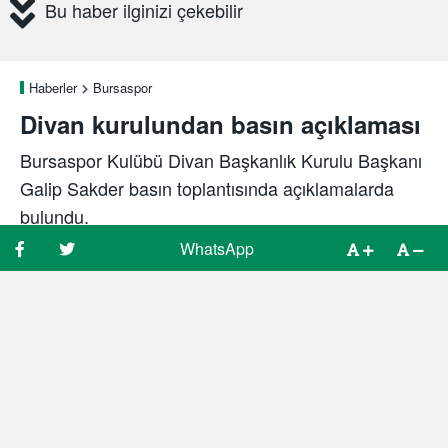
Bu haber ilginizi çekebilir
Haberler
Bursaspor
Divan kurulundan basın açıklaması
Bursaspor Kulübü Divan Başkanlık Kurulu Başkanı
Galip Sakder basın toplantısında açıklamalarda
bulundu.
WhatsApp
WhatsApp
Spor Bursa
3 yıl önce
09 Haziran, 17:25