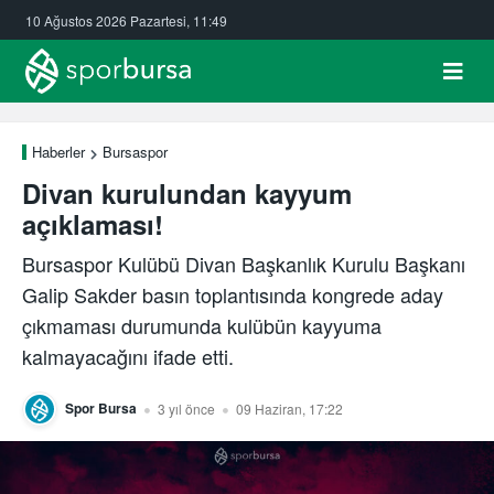
10 Ağustos 2026 Pazartesi, 11:49
Haberler
Bursaspor
Divan kurulundan kayyum
açıklaması!
Bursaspor Kulübü Divan Başkanlık Kurulu Başkanı
Galip Sakder basın toplantısında kongrede aday
çıkmaması durumunda kulübün kayyuma
kalmayacağını ifade etti.
Spor Bursa
3 yıl önce
09 Haziran, 17:22