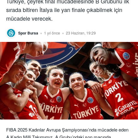
Türkiye, çeyrek final mücadelesinde B Grubunu ilk
sırada bitiren İtalya ile yarı finale çıkabilmek için
mücadele verecek.
Spor Bursa
1 yıl önce
23 Haziran, 19:29
FIBA 2025 Kadınlar Avrupa Şampiyonası’nda mücadele eden
A Kadın Milli Takımımız, A Grubu’ndaki son maçında