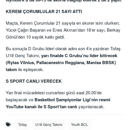
KEREM ÇORUMLULAR 21 SAYI ATTI
Maçta, Kerem Çorumlular 21 sayıyla en skorer isim olurken;
Yücel Çağın Başaran ve Enes Akman’dan 18’er sayı, Berkay
Gönül’den 10 sayılık katkı geldi.
Bu sonuçla D Grubu lideri olarak adını son 4’e yazdıran Tofaş
U18 Genç Takımı,
yarı finalde C Grubu’nu lider bitirecek
(Rytas Vilnius, Pallacanestro Reggiana, Manisa BBSK)
takım
ile eşleşecek.
S SPORT CANLI VERECEK
Yarı final mücadelesi cumartesi günü saat 20.00’de
başlayacak ve
Basketbol Şampiyonlar Ligi’nin resmi
YouTube kanalı ile S Sport’tan canlı
yayınlanacak.
Tofaş
U18 Genç Takımı
Youth BCL