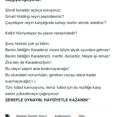
Şimdi buradan açıkça soruyoruz:
Smart Holding neyin peşindesiniz?
Çayelispor neyin karşılığında sahayı teslim etmek istediniz?
Kelkit Hürriyetspor bu planın neresindedir?
Şunu herkes çok iyi bilsin:
Benim bildiğim Karadeniz insanı böyle alçak oyunlara gelmez!
Benim bildiğim Karadenizli, merttir, dürüsttür, hileyle işi olmaz!
Zira ben de Karadenizliyim!
Bu olayın peşini asla bırakmayacağız!
Bu skandalın sorumluları, gereken cezayı alana kadar
susmayacağız!<>
Tüm futbol kamuoyunu, temiz futbol için bu rezilliğe karşı
sesini yükseltmeye çağırıyoruz!
ŞEREFLE OYNAYIN, HAYSİYETLE KAZANIN!”
Başkan Serdar Yavuz
Kafkasspor
Şike