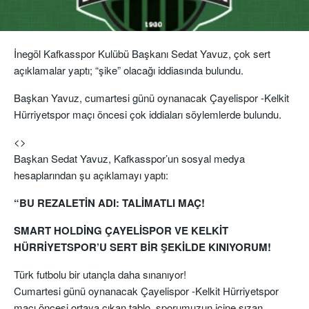
İnegöl Kafkasspor Kulübü Başkanı Sedat Yavuz, çok sert
açıklamalar yaptı; “şike” olacağı iddiasında bulundu.
Başkan Yavuz, cumartesi günü oynanacak Çayelispor -Kelkit
Hürriyetspor maçı öncesi çok iddiaları söylemlerde bulundu.
<>
Başkan Sedat Yavuz, Kafkasspor’un sosyal medya
hesaplarından şu açıklamayı yaptı:
“BU REZALETİN ADI: TALİMATLI MAÇ!
SMART HOLDİNG ÇAYELİSPOR VE KELKİT
HÜRRİYETSPOR’U SERT BİR ŞEKİLDE KINIYORUM!
Türk futbolu bir utançla daha sınanıyor!
Cumartesi günü oynanacak Çayelispor -Kelkit Hürriyetspor
maçı öncesi ortaya çıkan tablo, sporumuzun içine sızan