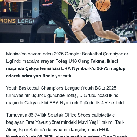
Manisa’da devam eden 2025 Gençler Basketbol Şampiyonlar
Ligi’nde madalya arayan
Tofaş U18 Genç Takımı, ikinci
maçında Çekya temsilcisi ERA Nymburk’u 96-75 mağlup
ederek adını yarı finale
yazdırdı.
Youth Basketball Champions League (Youth BCL) 2025
turnuvasının üçüncü gününde Tofaş, D Grubu’ndaki ikinci
maçında Çekya ekibi ERA Nymburk önünde ilk 4 vizesi aldı.
Turnuvaya 86-74’lük Spartak Office Shoes galibiyetiyle
başlayan Fırat Yavuz yönetimindeki Mavi Yeşilli takım, Tarık
Almış Spor Salonu’nda oynanan karşılaşmada
ERA
Nymburk’u da 96-75’lik skorla mağlup ederek 2’de 2 yaptı.