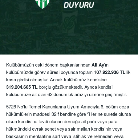
Kulübümüzün eski dönem başkanlarından
Ali Ay
’ın
kulübümüzde görev süresi boyunca toplam 1
07.922.936 TL
’lik
kasa girdisi olmuştur. Ancak kulübümüz kendisine
319.204.665 TL
borçlu gözükmektedir. Ayrıca kendisi
kulübümüze ait olan 62 dönümlük araziyi üzerine geçirmiştir.
5728 No’lu Temel Kanunlarına Uyum Amacıyla 6. bölüm ceza
hükümlülerin maddesi 32 f bendine göre ‘’Her ne suretle olursa
olsun kendisine tevdi olunan derneğe ait para veya para
hükmündeki evrak senet veya sair malları kendisinin veya
başkasının menfaatine sarf veya istihlak ve rehneden veya