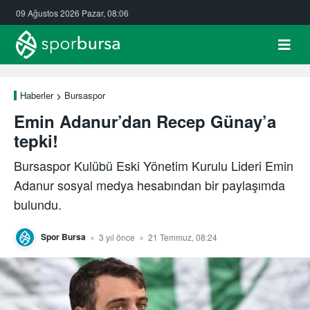
09 Ağustos 2026 Pazar, 08:06
Haberler
Bursaspor
Emin Adanur’dan Recep Günay’a
tepki!
Bursaspor Kulübü Eski Yönetim Kurulu Lideri Emin
Adanur sosyal medya hesabından bir paylaşımda
bulundu.
Spor Bursa
3 yıl önce
21 Temmuz, 08:24