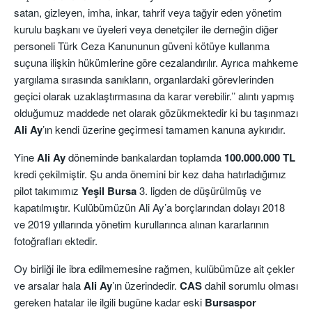
satan, gizleyen, imha, inkar, tahrif veya tağyir eden yönetim
kurulu başkanı ve üyeleri veya denetçiler ile derneğin diğer
personeli Türk Ceza Kanununun güveni kötüye kullanma
suçuna ilişkin hükümlerine göre cezalandırılır. Ayrıca mahkeme
yargılama sırasında sanıkların, organlardaki görevlerinden
geçici olarak uzaklaştırmasına da karar verebilir.’’ alıntı yapmış
olduğumuz maddede net olarak gözükmektedir ki bu taşınmazı
Ali Ay
’ın kendi üzerine geçirmesi tamamen kanuna aykırıdır.
Yine
Ali Ay
döneminde bankalardan toplamda
100.000.000 TL
kredi çekilmiştir. Şu anda önemini bir kez daha hatırladığımız
pilot takımımız
Yeşil Bursa
3. ligden de düşürülmüş ve
kapatılmıştır. Kulübümüzün Ali Ay’a borçlarından dolayı 2018
ve 2019 yıllarında yönetim kurullarınca alınan kararlarının
fotoğrafları ektedir.
Oy birliği ile ibra edilmemesine rağmen, kulübümüze ait çekler
ve arsalar hala
Ali Ay
’ın üzerindedir.
CAS
dahil sorumlu olması
gereken hatalar ile ilgili bugüne kadar eski
Bursaspor