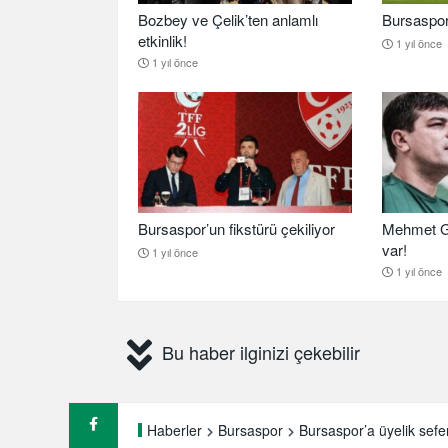
Bozbey ve Çelik’ten anlamlı
Bursaspor b
etkinlik!
1 yıl önce
1 yıl önce
Bursaspor’un fikstürü çekiliyor
Mehmet G
var!
1 yıl önce
1 yıl önce
Bu haber ilginizi çekebilir
Bursaspor’a üyelik sefer
Haberler
Bursaspor