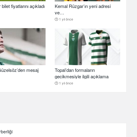
ilet fiyatlarını açıkladı
Kemal Rüzgar’ın yeni adresi
ve…
1 yıl önce
üzelsöz’den mesaj
Topal’dan formaların
gecikmesiyle ilgili açıklama
1 yıl önce
berliği