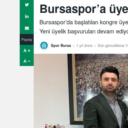
Bursaspor’a üyel
Bursaspor’da başlatılan kongre üyeli
Yeni üyelik başvuruları devam ediyo
Paylaş
Spor Bursa
1 yıl önce
Son güncelleme 1