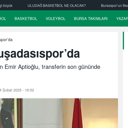
 BASKETBOL NE OLACAK?
Bursaspor’un fikstürü çekiliyor
Nilüf
BOL
BASKETBOL
VOLEYBOL
BURSA TAKIMLARI
YAZA
spor’da
uşadasıspor’da
n Emir Aptioğlu, transferin son gününde
4 Şubat 2025 - 16:52