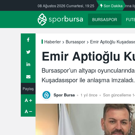
ztürk Kafkasspor’da
08 Ağustos 2026 Cumartesi, 19:25
Nilüfer’de yaz okullarına ilgi büyük
Son Dakika
ULUDAĞ
BURSASPOR
FUT
Emir Aptioğlu Kuşadası
Haberler
Bursaspor
Emir Aptioğlu K
Bursaspor’un altyapı oyuncularında
Kuşadasıspor ile anlaşma imzaladı.
Paylaş
Spor Bursa
1 yıl önce
Son güncelleme 1