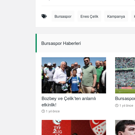
Bursaspor
Enes Çelik
Kampanya
Bursaspor Haberleri
Bozbey ve Çelik’ten anlamlı
Bursaspor b
etkinlik!
1 yıl önce
1 yıl önce