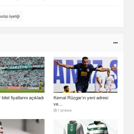
kulüp üyeliği
ilet fiyatlarını açıkladı
Kemal Rüzgar’ın yeni adresi
ve…
1 yıl önce