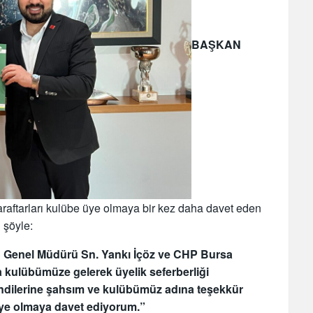
BAŞKAN
raftarları kulübe üye olmaya bir kez daha davet eden
ı şöyle:
Ş Genel Müdürü Sn. Yankı İçöz ve CHP Bursa
 kulübümüze gelerek üyelik seferberliği
ndilerine şahsım ve kulübümüz adına teşekkür
üye olmaya davet ediyorum.”