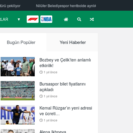
er Belediyespor hentbolde ayrılık
Mehmet Güzelsöz’den mesaj var!
RLAR
▼
F1
NBA
Bugün Popüler
Yeni Haberler
Bozbey ve Çelik’ten anlamlı
etkinlik!
1 yıl önce
Bursaspor bilet fiyatlarını
açıkladı
1 yıl önce
Kemal Rüzgar’ın yeni adresi
ve ücreti…
1 yıl önce
Alena Ikhneva