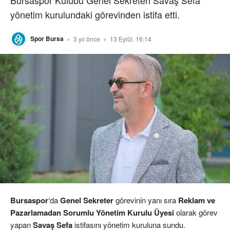
yönetim kurulundaki görevinden istifa etti.
Spor Bursa
3 yıl önce
13 Eylül, 16:14
Bursaspor
‘da
Genel Sekreter
görevinin yanı sıra
Reklam ve
Pazarlamadan Sorumlu Yönetim Kurulu Üyesi
olarak görev
yapan
Savaş Sefa
istifasını yönetim kuruluna sundu.