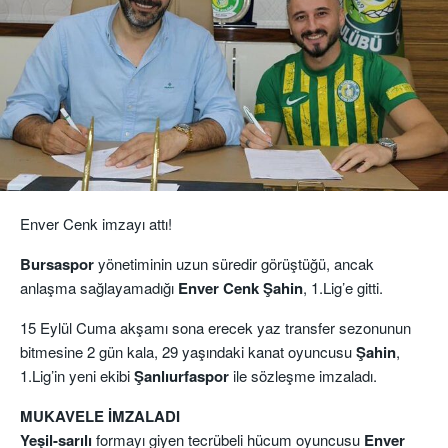
Enver Cenk imzayı attı!
Bursaspor
yönetiminin uzun süredir görüştüğü, ancak
anlaşma sağlayamadığı
Enver Cenk Şahin
, 1.Lig’e gitti.
15 Eylül Cuma akşamı sona erecek yaz transfer sezonunun
bitmesine 2 gün kala, 29 yaşındaki kanat oyuncusu
Şahin
,
1.Lig’in yeni ekibi
Şanlıurfaspor
ile sözleşme imzaladı.
MUKAVELE İMZALADI
Yeşil-sarılı
formayı giyen tecrübeli hücum oyuncusu
Enver