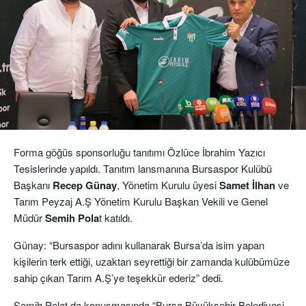
Forma göğüs sponsorluğu tanıtımı Özlüce İbrahim Yazıcı
Tesislerinde yapıldı. Tanıtım lansmanına Bursaspor Kulübü
Başkanı
Recep Günay
, Yönetim Kurulu üyesi
Samet İlhan
ve
Tarım Peyzaj A.Ş Yönetim Kurulu Başkan Vekili ve Genel
Müdür
Semih Pola
t katıldı.
Günay: “Bursaspor adını kullanarak Bursa’da isim yapan
kişilerin terk ettiği, uzaktan seyrettiği bir zamanda kulübümüze
sahip çıkan Tarım A.Ş’ye teşekkür ederiz” dedi.
Semih Polat da konuşmasında “Bursa Büyükşehir Belediyesi