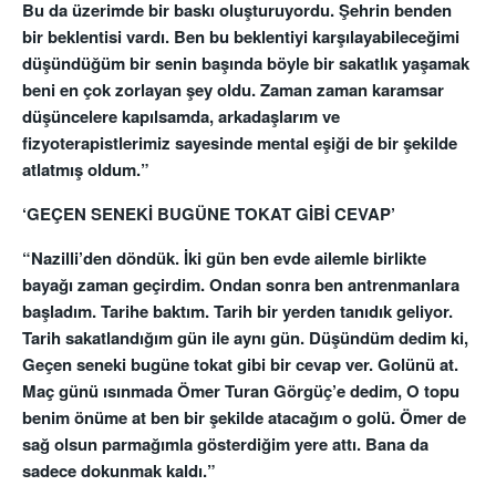
Bu da üzerimde bir baskı oluşturuyordu. Şehrin benden
bir beklentisi vardı. Ben bu beklentiyi karşılayabileceğimi
düşündüğüm bir senin başında böyle bir sakatlık yaşamak
beni en çok zorlayan şey oldu. Zaman zaman karamsar
düşüncelere kapılsamda, arkadaşlarım ve
fizyoterapistlerimiz sayesinde mental eşiği de bir şekilde
atlatmış oldum.”
‘GEÇEN SENEKİ BUGÜNE TOKAT GİBİ CEVAP’
“Nazilli’den döndük. İki gün ben evde ailemle birlikte
bayağı zaman geçirdim. Ondan sonra ben antrenmanlara
başladım. Tarihe baktım. Tarih bir yerden tanıdık geliyor.
Tarih sakatlandığım gün ile aynı gün. Düşündüm dedim ki,
Geçen seneki bugüne tokat gibi bir cevap ver. Golünü at.
Maç günü ısınmada Ömer Turan Görgüç’e dedim, O topu
benim önüme at ben bir şekilde atacağım o golü. Ömer de
sağ olsun parmağımla gösterdiğim yere attı. Bana da
sadece dokunmak kaldı.”