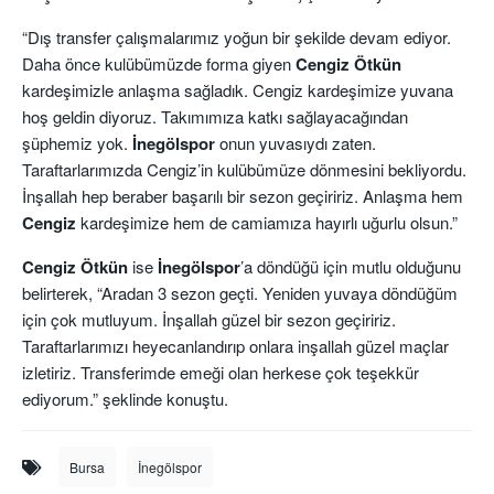
“Dış transfer çalışmalarımız yoğun bir şekilde devam ediyor.
Daha önce kulübümüzde forma giyen
Cengiz Ötkün
kardeşimizle anlaşma sağladık. Cengiz kardeşimize yuvana
hoş geldin diyoruz. Takımımıza katkı sağlayacağından
şüphemiz yok.
İnegölspor
onun yuvasıydı zaten.
Taraftarlarımızda Cengiz’in kulübümüze dönmesini bekliyordu.
İnşallah hep beraber başarılı bir sezon geçiririz. Anlaşma hem
Cengiz
kardeşimize hem de camiamıza hayırlı uğurlu olsun.”
Cengiz
Ötkün
ise
İnegölspor
’a döndüğü için mutlu olduğunu
belirterek, “Aradan 3 sezon geçti. Yeniden yuvaya döndüğüm
için çok mutluyum. İnşallah güzel bir sezon geçiririz.
Taraftarlarımızı heyecanlandırıp onlara inşallah güzel maçlar
izletiriz. Transferimde emeği olan herkese çok teşekkür
ediyorum.” şeklinde konuştu.
Bursa
İnegölspor