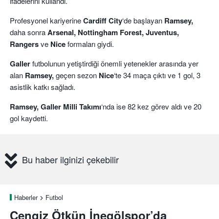
ifadelerini kullandı.
Profesyonel kariyerine
Cardiff City
‘de başlayan
Ramsey,
daha sonra
Arsenal, Nottingham Forest, Juventus,
Rangers
ve
Nice
formaları giydi.
Galler
futbolunun yetiştirdiği önemli yetenekler arasında yer
alan
Ramsey,
geçen sezon
Nice
‘te 34 maça çıktı ve 1 gol, 3
asistlik katkı sağladı.
Ramsey, Galler Milli
Takımı
‘nda ise 82 kez görev aldı ve 20
gol kaydetti.
Bu haber ilginizi çekebilir
Haberler
Futbol
Cengiz Ötkün İnegölspor’da