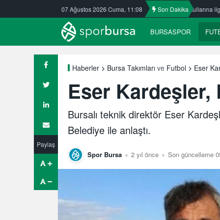
Kafkasspor’da
Nilüfer’de yaz okullarına ilgi büyük
07 Ağustos 2026 Cuma, 11:08
Son Dakika
ULUDAĞ BASK
BURSASPOR
FUT
Eser Kar
Haberler
Bursa Takımları
ve
Futbol
Eser Kardeşler,
Bursalı teknik direktör Eser Karde
Belediye ile anlaştı.
Paylaş
Spor Bursa
2 yıl önce
Son güncelleme 0