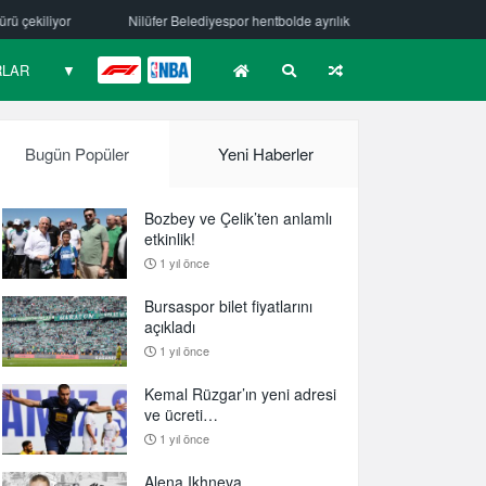
ediyespor hentbolde ayrılık
Mehmet Güzelsöz’den mesaj var!
Bur
RLAR
▼
F1
NBA
Bugün Popüler
Yeni Haberler
Bozbey ve Çelik’ten anlamlı
etkinlik!
1 yıl önce
Bursaspor bilet fiyatlarını
açıkladı
1 yıl önce
Kemal Rüzgar’ın yeni adresi
ve ücreti…
1 yıl önce
Alena Ikhneva