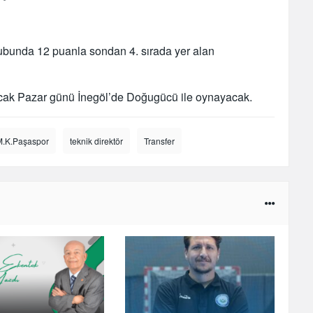
grubunda 12 puanla sondan 4. sırada yer alan
9 Ocak Pazar günü İnegöl’de Doğugücü ile oynayacak.
M.K.Paşaspor
teknik direktör
Transfer