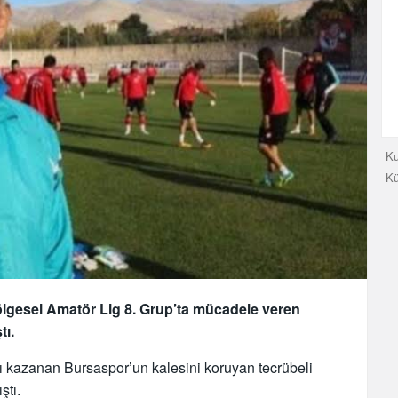
Ku
K
Bölgesel Amatör Lig 8. Grup’ta mücadele veren
tı.
ı kazanan Bursaspor’un kalesini koruyan tecrübeli
ştı.