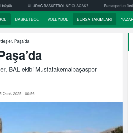
ETBOL NE OLACAK?
Bursaspor’un fikstürü çekiliyor
Nilüfer Bel
BOL
BASKETBOL
VOLEYBOL
BURSA TAKIMLARI
YAZA
deşler, Paşa’da
 Paşa’da
şler, BAL ekibi Mustafakemalpaşaspor
5 Ocak 2025 - 00:56