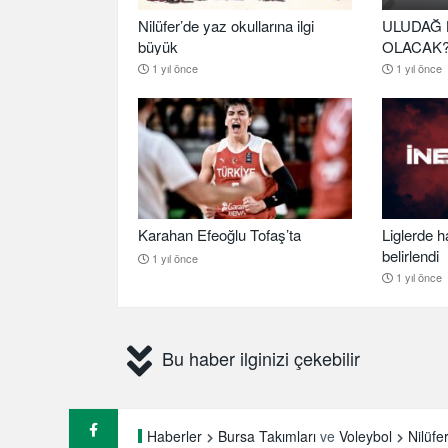
Nilüfer’de yaz okullarına ilgi
ULUDAĞ 
büyük
OLACAK
1 yıl önce
1 yıl önce
Karahan Efeoğlu Tofaş’ta
Liglerde h
belirlendi
1 yıl önce
1 yıl önce
Bu haber ilginizi çekebilir
Nilüfe
Haberler
Bursa Takımları
ve
Voleybol