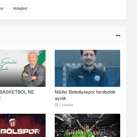
por
Voleybol
BASKETBOL NE
Nilüfer Belediyespor hentbolde
?
ayrılık
1 yıl önce