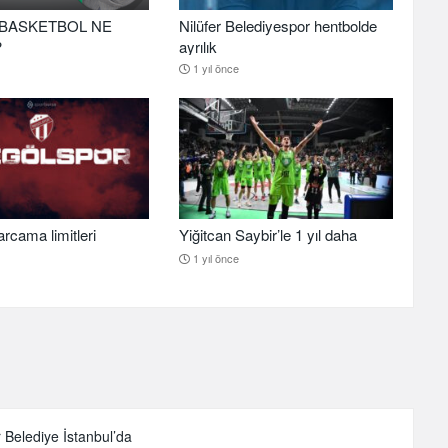
BASKETBOL NE
Nilüfer Belediyespor hentbolde
?
ayrılık
1 yıl önce
arcama limitleri
Yiğitcan Saybir’le 1 yıl daha
1 yıl önce
r Belediye İstanbul’da