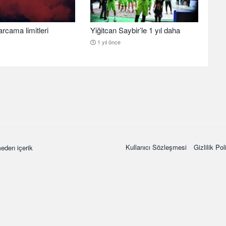
arcama limitleri
Yiğitcan Saybir’le 1 yıl daha
1 yıl önce
Kullanıcı Sözleşmesi
Gizlilik Pol
eden içerik