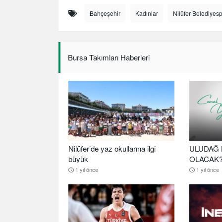
Bahçeşehir
Kadınlar
Nilüfer Belediyes
Bursa Takımları Haberleri
Nilüfer’de yaz okullarına ilgi
ULUDAĞ 
büyük
OLACAK
1 yıl önce
1 yıl önce