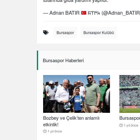
— Adnan BATIR
𐱅𐰇𐰼𐰰 (@Adnan_BATI
Bursaspor
Bursaspor Kulübü
Bursaspor Haberleri
Bozbey ve Çelik’ten anlamlı
Bursaspor b
etkinlik!
1 yıl önce
1 yıl önce