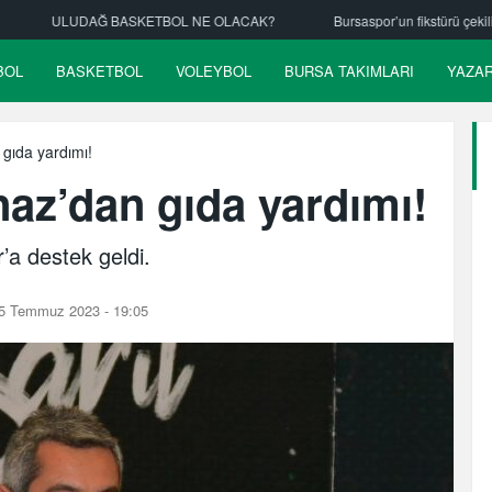
TBOL NE OLACAK?
Bursaspor’un fikstürü çekiliyor
Nilüfer Beled
BOL
BASKETBOL
VOLEYBOL
BURSA TAKIMLARI
YAZA
gıda yardımı!
az’dan gıda yardımı!
a destek geldi.
5 Temmuz 2023 - 19:05