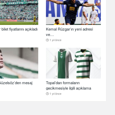
ilet fiyatlarını açıkladı
Kemal Rüzgar’ın yeni adresi
ve…
1 yıl önce
üzelsöz’den mesaj
Topal’dan formaların
gecikmesiyle ilgili açıklama
1 yıl önce