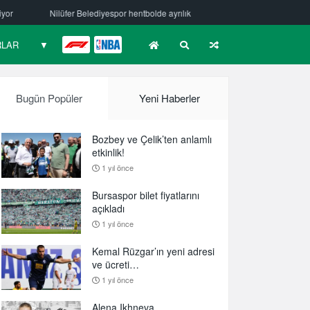
iyespor hentbolde ayrılık
Mehmet Güzelsöz’den mesaj var!
Bursa
RLAR
▼
F1
NBA
Bugün Popüler
Yeni Haberler
Bozbey ve Çelik’ten anlamlı
etkinlik!
1 yıl önce
Bursaspor bilet fiyatlarını
açıkladı
1 yıl önce
Kemal Rüzgar’ın yeni adresi
ve ücreti…
1 yıl önce
Alena Ikhneva