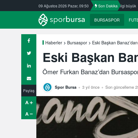
fkasspor’da
Nilüfer’de yaz okullarına ilgi büyük
09 Ağustos 2026 Pazar, 09:50
Son Dakika
ULUDAĞ BASKE
BURSASPOR
FUT
Eski Başkan Banaz’dan 
Haberler
Bursaspor
Eski Başkan Ban
Ömer Furkan Banaz’dan Bursaspor’
Spor Bursa
3 yıl önce
Son güncelleme 2
Paylaş