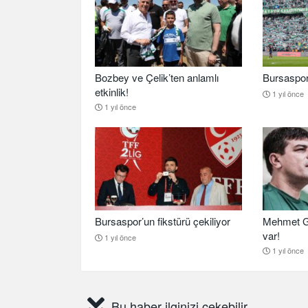
Bozbey ve Çelik’ten anlamlı
Bursaspor b
etkinlik!
1 yıl önce
1 yıl önce
Bursaspor’un fikstürü çekiliyor
Mehmet G
var!
1 yıl önce
1 yıl önce
Bu haber ilginizi çekebilir