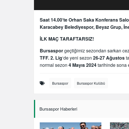
Saat 14.00‘te Orhan Saka Konferans Sal
Karacabey Belediyespor,
Beyaz Grup, İn
İLK MAÇ TARAFTARSIZ!
Bursaspor
geçtiğimiz sezondan sarkan ceza
TFF. 2. Lig
‘de yeni sezon
26-27 Ağustos
ta
normal sezon
4
Mayıs 2024
tarihinde sona 
Bursaspor
Bursaspor Kulübü
Bursaspor Haberleri