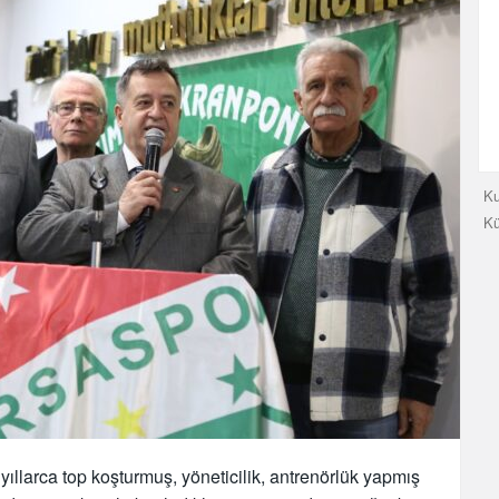
Ku
K
llarca top koşturmuş, yöneticilik, antrenörlük yapmış