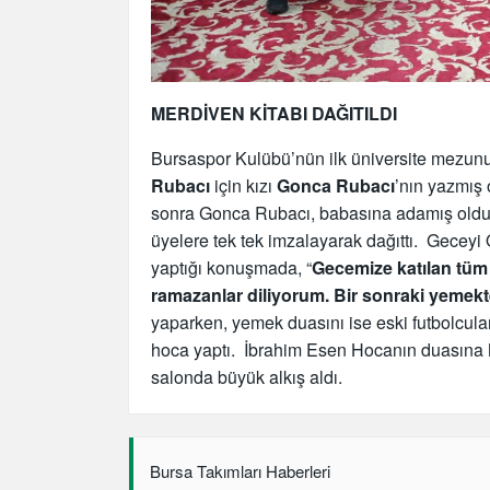
MERDİVEN KİTABI DAĞITILDI
Bursaspor Kulübü’nün ilk üniversite mezunu
Rubacı
için kızı
Gonca Rubacı
’nın yazmış 
sonra Gonca Rubacı, babasına adamış olduğ
üyelere tek tek imzalayarak dağıttı. Gecey
yaptığı konuşmada, “
Gecemize katılan tüm 
ramazanlar diliyorum. Bir sonraki yemek
yaparken, yemek duasını ise eski futbolcul
hoca yaptı. İbrahim Esen Hocanın duasına M
salonda büyük alkış aldı.
Bursa Takımları Haberleri