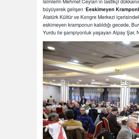
isimlerin Mehmet Ceylan’ın lastikçi dükkanınd
büyüyerek gelişen ‘
Eeskimeyen Kramponl
Atatürk Kültür ve Kongre Merkezi içerisindek
eskimeyen kramponun katıldığı gecede, Bur
Yurdu ile şampiyonluk yaşayan Alpay Şar, Ni