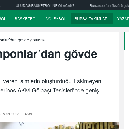
CAK?
Bursaspor’un fikstürü çekiliyor
Nilüfer Belediyespor hentbol
BOL
BASKETBOL
VOLEYBOL
BURSA TAKIMLARI
YAZA
nlar’dan gövde gösterisi
ponlar’dan gövde
ı veren isimlerin oluşturduğu Eskimeyen
rinos AKM Gölbaşı Tesisleri’nde geniş
 Mart 2023 - 14:39