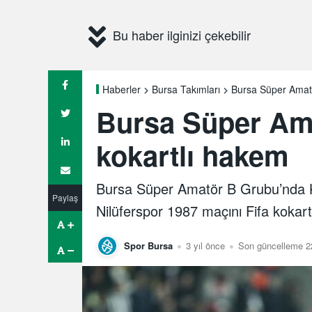
Bu haber ilginizi çekebilir
Bursa Süper Amatö
Haberler
Bursa Takımları
Bursa Süper Ama
kokartlı hakem
Bursa Süper Amatör B Grubu’nda K
Paylaş
Nilüferspor 1987 maçını Fifa kokar
Spor Bursa
3 yıl önce
Son güncelleme 22