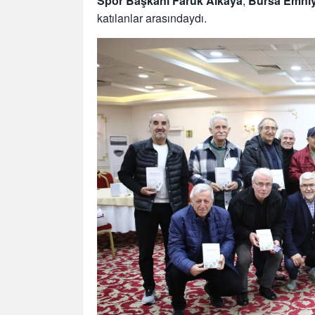
Spor Başkanı Faruk Alkaya
,
Bursa Emniy
katılanlar arasındaydı.