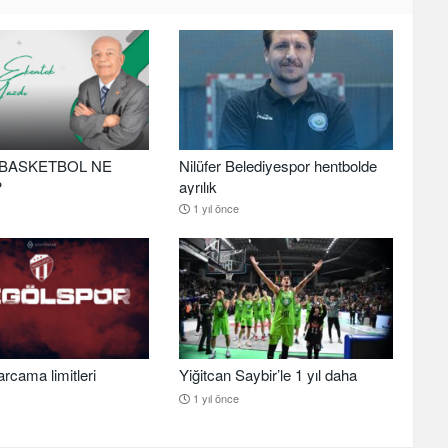
BASKETBOL NE
Nilüfer Belediyespor hentbolde
?
ayrılık
1 yıl önce
arcama limitleri
Yiğitcan Saybir’le 1 yıl daha
1 yıl önce