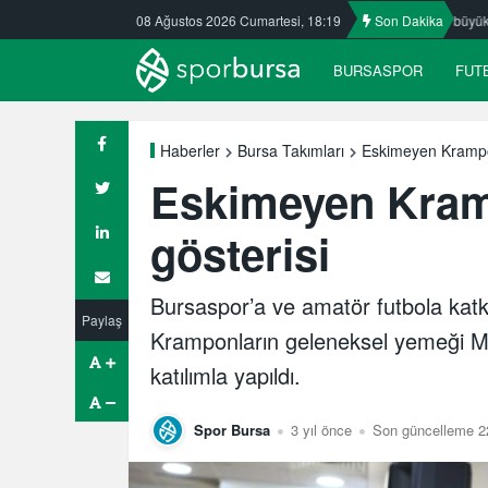
Nilüfer’de yaz okullarına ilgi büyük
08 Ağustos 2026 Cumartesi, 18:19
ULUDAĞ BASKETBOL NE OLA
Son Dakika
BURSASPOR
FUT
Eskimeyen Krampo
Haberler
Bursa Takımları
Eskimeyen Kram
gösterisi
Bursaspor’a ve amatör futbola katk
Paylaş
Kramponların geleneksel yemeği Me
katılımla yapıldı.
Spor Bursa
3 yıl önce
Son güncelleme 22