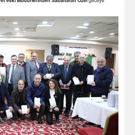
et eski Müdürlerinden Sabahattin Özel
geceye