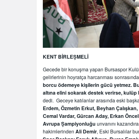
KENT BİRLEŞMELİ
Gecede bir konuşma yapan Bursaspor Kulüb
gelirlerinin hoyratça harcanması sonrasında 
borcu ödemeye kişilerin gücü yetmez. Bu
altına elini sokarak destek verirse, kul
dedi. Geceye katılanlar arasında eski baş
Erdem, Özmetin Erkut, Beyhan Çalışkan,
Cemal Vardar, Gürcan Aday, Erkan Öncel
Avrupa Şampiyonluğu
unvanını kazandır
hakimlerinden
Ali Demir
, Eski Bursalılar b