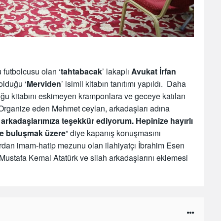
 futbolcusu olan ‘
tahtabacak
’ lakaplı
Avukat İrfan
olduğu ‘
Merviden
’ isimli kitabın tanıtımı yapıldı. Daha
u kitabını eskimeyen kramponlara ve geceye katılan
i Organize eden Mehmet ceylan, arkadaşları adına
arkadaşlarımıza teşekkür ediyorum. Hepinize hayırlı
te buluşmak üzere
” diye kapanış konuşmasını
ardan imam-hatip mezunu olan ilahiyatçı İbrahim Esen
ustafa Kemal Atatürk ve silah arkadaşlarını eklemesi