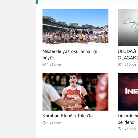
Nilüfer’de yaz okullarına ilgi
ULUDAĞ 
büyük
OLACAK
1 yıl önce
1 yıl önce
Karahan Efeoğlu Tofaş’ta
Liglerde h
belirlendi
1 yıl önce
1 yıl önce