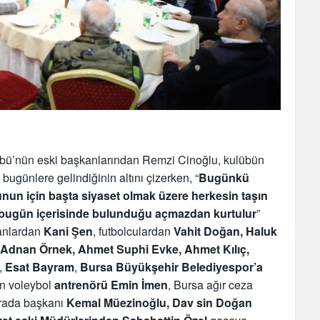
ü’nün eski başkanlarından Remzi Cinoğlu, kulübün
bugünlere gelindiğinin altını çizerken, “
Bugünkü
nun için başta siyaset olmak üzere herkesin taşın
üp bugün içerisinde bulunduğu açmazdan kurtulur
”
kanlardan
Kani Şen
, futbolculardan
Vahit Doğan, Haluk
 Adnan Örnek, Ahmet Suphi Evke, Ahmet Kılıç,
,
Esat Bayram
,
Bursa Büyükşehir Belediyespor’a
an voleybol
antrenörü Emin İmen
, Bursa ağır ceza
urada başkanı
Kemal Müezinoğlu, Dav sin Doğan