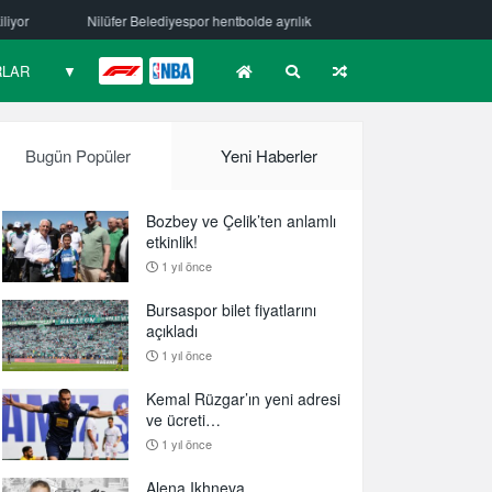
de ayrılık
Mehmet Güzelsöz’den mesaj var!
Bursaspor Yörsan’da
RLAR
▼
F1
NBA
Bugün Popüler
Yeni Haberler
Bozbey ve Çelik’ten anlamlı
etkinlik!
1 yıl önce
Bursaspor bilet fiyatlarını
açıkladı
1 yıl önce
Kemal Rüzgar’ın yeni adresi
ve ücreti…
1 yıl önce
Alena Ikhneva