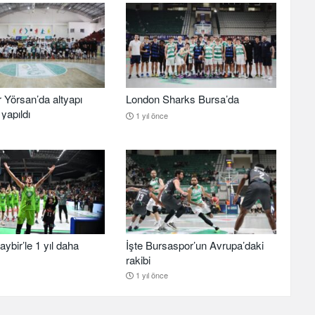
 Yörsan’da altyapı
London Sharks Bursa’da
yapıldı
1 yıl önce
aybir’le 1 yıl daha
İşte Bursaspor’un Avrupa’daki
rakibi
1 yıl önce