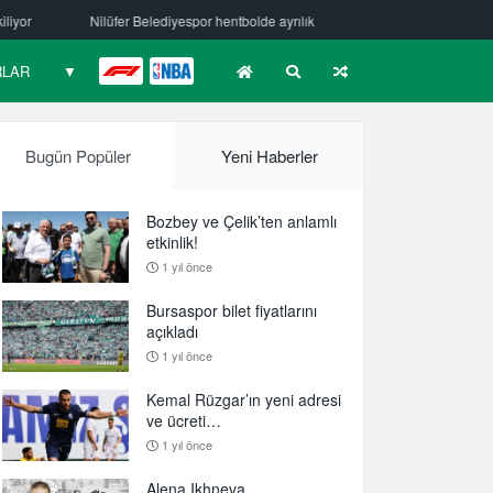
 hentbolde ayrılık
Mehmet Güzelsöz’den mesaj var!
Bursaspor Y
RLAR
▼
F1
NBA
Bugün Popüler
Yeni Haberler
Bozbey ve Çelik’ten anlamlı
etkinlik!
1 yıl önce
Bursaspor bilet fiyatlarını
açıkladı
1 yıl önce
Kemal Rüzgar’ın yeni adresi
ve ücreti…
1 yıl önce
Alena Ikhneva