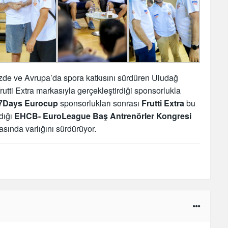
izde ve Avrupa’da spora katkısını sürdüren Uludağ
utti Extra markasıyla gerçekleştirdiği sponsorlukla
7Days Eurocup
sponsorlukları sonrası
Frutti Extra
bu
ldığı
EHCB- EuroLeague Baş Antrenörler Kongresi
sında varlığını sürdürüyor.