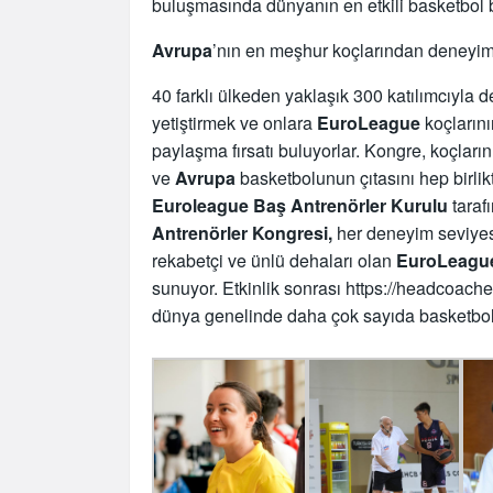
buluşmasında dünyanın en etkili basketbol be
Avrupa
’nın en meşhur koçlarından deneyim
40 farklı ülkeden yaklaşık 300 katılımcıyla 
yetiştirmek ve onlara
EuroLeague
koçlarını
paylaşma fırsatı buluyorlar. Kongre, koçları
ve
Avrupa
basketbolunun çıtasını hep birlikt
Euroleague Baş Antrenörler Kurulu
tarafı
Antrenörler Kongresi,
her deneyim seviye
rekabetçi ve ünlü dehaları olan
EuroLeagu
sunuyor. Etkinlik sonrası https://headcoache
dünya genelinde daha çok sayıda basketbol k