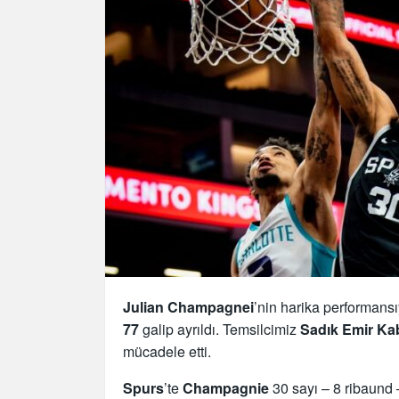
Julian Champagnei
’nin harika performans
77
galip ayrıldı. Temsilcimiz
Sadık Emir Ka
mücadele etti.
Spurs
’te
Champagnie
30 sayı – 8 ribaund 