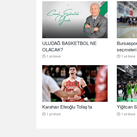
ULUDAĞ BASKETBOL NE
Bursaspor
OLACAK?
seçmeleri 
1 yıl önce
1 yıl önce
Karahan Efeoğlu Tofaş’ta
Yiğitcan S
1 yıl önce
1 yıl önce