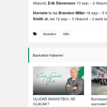
ribaund,
Erik Stevenson
13 sayı – 2 ribaund
Hornets
‘ta ise
Brandon Miller
18 sayı – 5 r
Smith Jr.
ise 12 sayı – 3 ribaund – 3 asist üre
Basketbol
NBA
Basketbol Haberleri
ULUDAĞ BASKETBOL NE
Bursaspor
OLACAK?
seçmeleri 