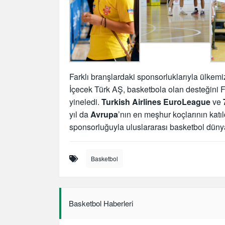
Farklı branşlardaki sponsorluklarıyla ülkem
İçecek Türk AŞ, basketbola olan desteğini Fr
yineledi.
Turkish Airlines EuroLeague
ve
yıl da
Avrupa
’nın en meşhur koçlarının katı
sponsorluğuyla uluslararası basketbol dünya
Basketbol
Basketbol Haberleri