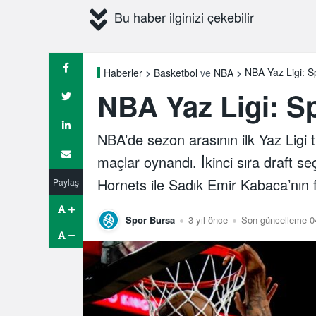
Bu haber ilginizi çekebilir
NBA Yaz Ligi: S
Haberler
Basketbol
ve
NBA
NBA Yaz Ligi: S
NBA’de sezon arasının ilk Yaz Ligi t
maçlar oynandı. İkinci sıra draft s
Hornets ile Sadık Emir Kabaca’nın f
Paylaş
Spor Bursa
3 yıl önce
Son güncelleme 0