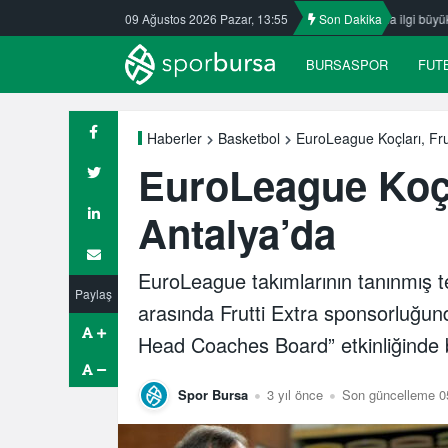
r’da
Nilüfer’de yaz okullarına ilgi büyük
09 Ağustos 2026 Pazar, 13:55
ULUDAĞ BASKETBOL 
Son Dakika
BURSASPOR
FUT
EuroLeague Koçları, Frut
Haberler
Basketbol
EuroLeague Koçla
Antalya’da
EuroLeague takımlarının tanınmış te
Paylaş
arasında Frutti Extra sponsorluğu
Head Coaches Board” etkinliğinde b
Spor Bursa
3 yıl önce
Son güncelleme 0