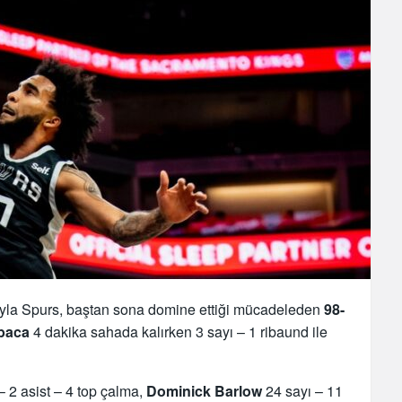
ıyla Spurs, baştan sona domine ettiği mücadeleden
98-
baca
4 dakika sahada kalırken 3 sayı – 1 ribaund ile
– 2 asist – 4 top çalma,
Dominick Barlow
24 sayı – 11