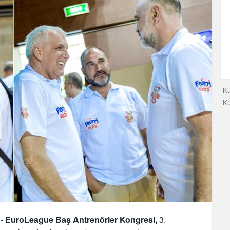
Ku
K
 EuroLeague Baş Antrenörler Kongresi,
3.