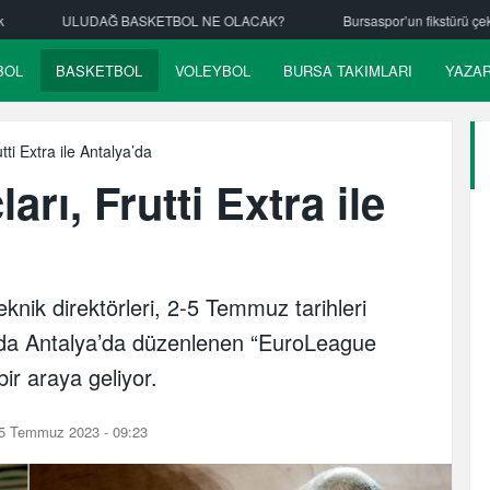
NE OLACAK?
Bursaspor’un fikstürü çekiliyor
Nilüfer Belediyespor
BOL
BASKETBOL
VOLEYBOL
BURSA TAKIMLARI
YAZA
ti Extra ile Antalya’da
rı, Frutti Extra ile
knik direktörleri, 2-5 Temmuz tarihleri
nda Antalya’da düzenlenen “EuroLeague
ir araya geliyor.
5 Temmuz 2023 - 09:23