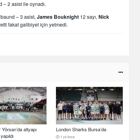
 – 2 asist ile oynadı.
ibaund – 3 asist,
James Bouknight
12 sayı,
Nick
tti fakat galibiyet için yetmedi.
 Yörsan’da altyapı
London Sharks Bursa’da
yapıldı
1 yıl önce