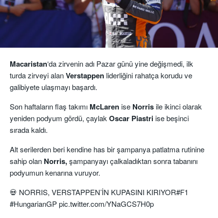
Macaristan
‘da zirvenin adı Pazar günü yine değişmedi, ilk
turda zirveyi alan
Verstappen
liderliğini rahatça korudu ve
galibiyete ulaşmayı başardı.
Son haftaların flaş takımı
McLaren
ise
Norris
ile ikinci olarak
yeniden podyum gördü, çaylak
Oscar Piastri
ise beşinci
sırada kaldı.
Alt serilerden beri kendine has bir şampanya patlatma rutinine
sahip olan
Norris,
şampanyayı çalkaladıktan sonra tabanını
podyumun kenarına vuruyor.
💀 NORRIS, VERSTAPPEN’İN KUPASINI KIRIYOR
#F1
#HungarianGP
pic.twitter.com/YNaGCS7H0p