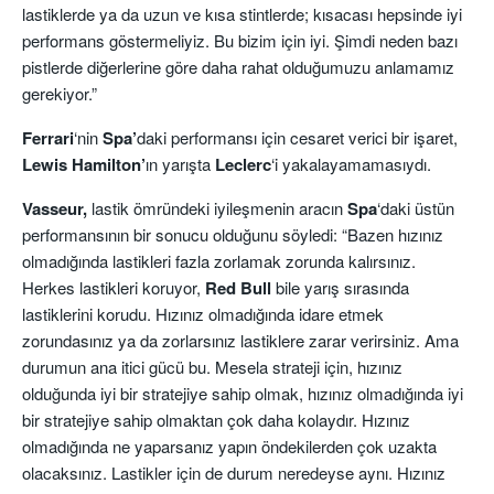
lastiklerde ya da uzun ve kısa stintlerde; kısacası hepsinde iyi
performans göstermeliyiz. Bu bizim için iyi. Şimdi neden bazı
pistlerde diğerlerine göre daha rahat olduğumuzu anlamamız
gerekiyor.”
Ferrari
‘nin
Spa’
daki performansı için cesaret verici bir işaret,
Lewis Hamilton’
ın yarışta
Leclerc
‘i yakalayamamasıydı.
Vasseur,
lastik ömründeki iyileşmenin aracın
Spa
‘daki üstün
performansının bir sonucu olduğunu söyledi: “Bazen hızınız
olmadığında lastikleri fazla zorlamak zorunda kalırsınız.
Herkes lastikleri koruyor,
Red Bull
bile yarış sırasında
lastiklerini korudu. Hızınız olmadığında idare etmek
zorundasınız ya da zorlarsınız lastiklere zarar verirsiniz. Ama
durumun ana itici gücü bu. Mesela strateji için, hızınız
olduğunda iyi bir stratejiye sahip olmak, hızınız olmadığında iyi
bir stratejiye sahip olmaktan çok daha kolaydır. Hızınız
olmadığında ne yaparsanız yapın öndekilerden çok uzakta
olacaksınız. Lastikler için de durum neredeyse aynı. Hızınız