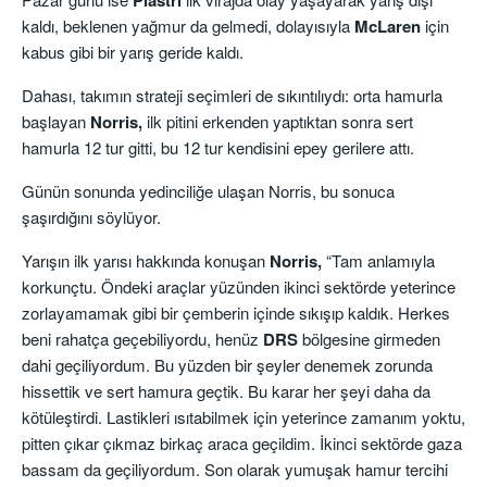
kaldı, beklenen yağmur da gelmedi, dolayısıyla
McLaren
için
kabus gibi bir yarış geride kaldı.
Dahası, takımın strateji seçimleri de sıkıntılıydı: orta hamurla
başlayan
Norris,
ilk pitini erkenden yaptıktan sonra sert
hamurla 12 tur gitti, bu 12 tur kendisini epey gerilere attı.
Günün sonunda yedinciliğe ulaşan Norris, bu sonuca
şaşırdığını söylüyor.
Yarışın ilk yarısı hakkında konuşan
Norris,
“Tam anlamıyla
korkunçtu. Öndeki araçlar yüzünden ikinci sektörde yeterince
zorlayamamak gibi bir çemberin içinde sıkışıp kaldık. Herkes
beni rahatça geçebiliyordu, henüz
DRS
bölgesine girmeden
dahi geçiliyordum. Bu yüzden bir şeyler denemek zorunda
hissettik ve sert hamura geçtik. Bu karar her şeyi daha da
kötüleştirdi. Lastikleri ısıtabilmek için yeterince zamanım yoktu,
pitten çıkar çıkmaz birkaç araca geçildim. İkinci sektörde gaza
bassam da geçiliyordum. Son olarak yumuşak hamur tercihi