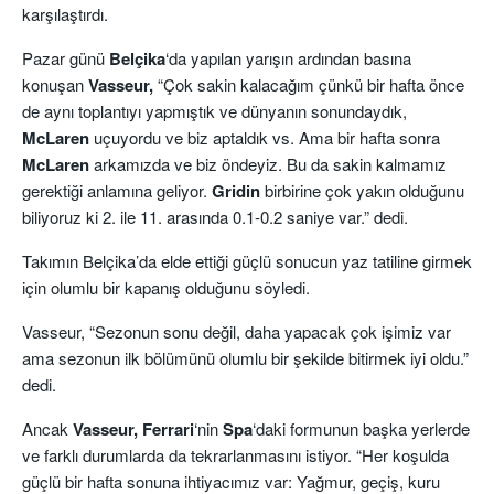
karşılaştırdı.
Pazar günü
Belçika
‘da yapılan yarışın ardından basına
konuşan
Vasseur,
“Çok sakin kalacağım çünkü bir hafta önce
de aynı toplantıyı yapmıştık ve dünyanın sonundaydık,
McLaren
uçuyordu ve biz aptaldık vs. Ama bir hafta sonra
McLaren
arkamızda ve biz öndeyiz. Bu da sakin kalmamız
gerektiği anlamına geliyor.
Gridin
birbirine çok yakın olduğunu
biliyoruz ki 2. ile 11. arasında 0.1-0.2 saniye var.” dedi.
Takımın Belçika’da elde ettiği güçlü sonucun yaz tatiline girmek
için olumlu bir kapanış olduğunu söyledi.
Vasseur, “Sezonun sonu değil, daha yapacak çok işimiz var
ama sezonun ilk bölümünü olumlu bir şekilde bitirmek iyi oldu.”
dedi.
Ancak
Vasseur,
Ferrari
‘nin
Spa
‘daki formunun başka yerlerde
ve farklı durumlarda da tekrarlanmasını istiyor. “Her koşulda
güçlü bir hafta sonuna ihtiyacımız var: Yağmur, geçiş, kuru