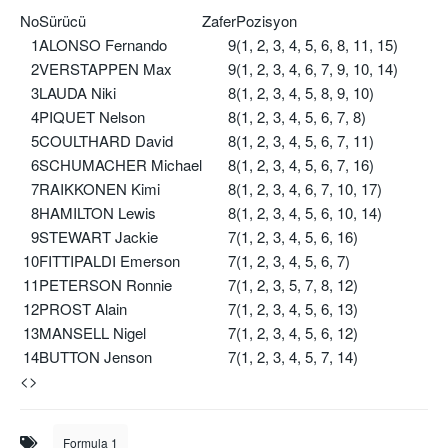
No
Sürücü
Zafer
Pozisyon
1
ALONSO Fernando
9
(1, 2, 3, 4, 5, 6, 8, 11, 15)
2
VERSTAPPEN Max
9
(1, 2, 3, 4, 6, 7, 9, 10, 14)
3
LAUDA Niki
8
(1, 2, 3, 4, 5, 8, 9, 10)
4
PIQUET Nelson
8
(1, 2, 3, 4, 5, 6, 7, 8)
5
COULTHARD David
8
(1, 2, 3, 4, 5, 6, 7, 11)
6
SCHUMACHER Michael
8
(1, 2, 3, 4, 5, 6, 7, 16)
7
RAIKKONEN Kimi
8
(1, 2, 3, 4, 6, 7, 10, 17)
8
HAMILTON Lewis
8
(1, 2, 3, 4, 5, 6, 10, 14)
9
STEWART Jackie
7
(1, 2, 3, 4, 5, 6, 16)
10
FITTIPALDI Emerson
7
(1, 2, 3, 4, 5, 6, 7)
11
PETERSON Ronnie
7
(1, 2, 3, 5, 7, 8, 12)
12
PROST Alain
7
(1, 2, 3, 4, 5, 6, 13)
13
MANSELL Nigel
7
(1, 2, 3, 4, 5, 6, 12)
14
BUTTON Jenson
7
(1, 2, 3, 4, 5, 7, 14)
<>
Formula 1