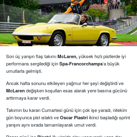
Son üç yarışın flaş takımı
McLaren,
yüksek hızlı pistlerde iyi
performans sergilediği için
Spa-Francorchamps
‘a büyük
umutlarla gelmişti.
Ancak hafta sonunu etkileyen yağmur her şeyi değiştirdi ve
McLaren
değişken koşulları esas alarak yere basma gücünü
arttırmaya karar verdi.
Takımın bu kararı Cumartesi günü için çok işe yaradı, nitekim
gün boyunca pist ıslaktı ve
Oscar Piastri
ikinci başladığı sprint
yarışını aynı sırada tamamlayarak umut verdi.
Pazar günü ise
Piastri
ilk virajda olay yaşayarak yarış dışı