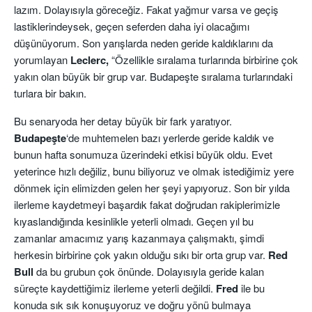
lazım. Dolayısıyla göreceğiz. Fakat yağmur varsa ve geçiş
lastiklerindeysek, geçen seferden daha iyi olacağımı
düşünüyorum. Son yarışlarda neden geride kaldıklarını da
yorumlayan
Leclerc,
“Özellikle sıralama turlarında birbirine çok
yakın olan büyük bir grup var. Budapeşte sıralama turlarındaki
turlara bir bakın.
Bu senaryoda her detay büyük bir fark yaratıyor.
Budapeşte
‘de muhtemelen bazı yerlerde geride kaldık ve
bunun hafta sonumuza üzerindeki etkisi büyük oldu. Evet
yeterince hızlı değiliz, bunu biliyoruz ve olmak istediğimiz yere
dönmek için elimizden gelen her şeyi yapıyoruz. Son bir yılda
ilerleme kaydetmeyi başardık fakat doğrudan rakiplerimizle
kıyaslandığında kesinlikle yeterli olmadı. Geçen yıl bu
zamanlar amacımız yarış kazanmaya çalışmaktı, şimdi
herkesin birbirine çok yakın olduğu sıkı bir orta grup var.
Red
Bull
da bu grubun çok önünde. Dolayısıyla geride kalan
süreçte kaydettiğimiz ilerleme yeterli değildi.
Fred
ile bu
konuda sık sık konuşuyoruz ve doğru yönü bulmaya