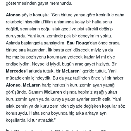
göstermesinden gayet memnundu.
Alonso
şöyle konuştu: “Son birkaç yarışa göre kesinlikle daha
rekabetçi hissettim.Ritim anlamında kolay bir hafta sonu
değildi, seansların çoğu ıslak geçti ve pist sürekli değişip
duruyordu. Yani kuru zeminde pek bir deneyimim yoktu.
Aslında başlangıçta şanslıydım.
Eau Rouge
‘dan önce orada
birkaç sıra kazandım. İlk başta geri düşecek miyiz ya da
hızımız bu pozisyonu korumaya yetecek kadar iyi mi diye
endişeliydim. Neyse ki iyiydi, bugün araç gayet hızlıydı. Bir
Mercedes
‘i arkada tuttuk, bir
McLaren
‘i geride tuttuk. Yani
mücadelenin içindeydik. Bu da yaz tatilinden önce iyi bir haber
Alonso, McLaren
hariç herkesin kuru zemin ayarı yaptığı
görüşünde. Sanırım
McLaren
dışında hepimiz aşağı yukarı
kuru zemin ayarı ya da kuruya yakın ayarlar tercih ettik. Yani
ıslak zemin ya da kuru zeminden ziyade değişken koşullar söz
konusuydu. Hafta sonu boyunca hiç arka arkaya aynı
koşullarda iki tur atmadık.”