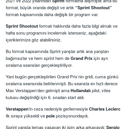
2021 ve 2022 yıllarından
Sprint
formatına alışmıştık ama bu
format, büyük oranda değişti ve artık
“Sprint Shootout”
formatı kapsamında daha değişik bir program var.
Sprint Shootout
formatı hakkında daha fazla bilgi almak ve
hafta sonu programını incelemek isterseniz, aşağıdaki
içeriklerimize göz atabilirsiniz.
Bu format kapsamında Sprint yarışlar artık ana yarıştan
bağımsızlar ve hem sprint hem de
Grand Prix
için ayrı
sıralama seansları gerçekleştiriliyor.
Yani bugün gerçekleştirilen Grand Prix’nin gridi, cuma günkü
sıralama seansında belirlenmişti. Bu seansta en hızlı derece
Max Verstappen’den gelmişti ama
Hollandalı
pilot, vites
kutusu değiştirdiği için 6. sıradan start aldı.
Verstappen
‘in ceza nedeniyle gerilemesiyle
Charles Leclerc
ilk sıraya yükseldi ve
pole
pozisyonundaydı.
Sprint yarışta temas yaşayan iki isim arka arkayaydı:
Sergio