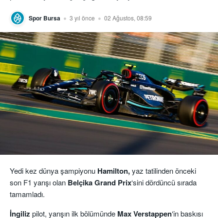
Spor Bursa
3 yıl önce
02 Ağustos, 08:59
Yedi kez dünya şampiyonu
Hamilton,
yaz tatilinden önceki
son F1 yarışı olan
Belçika
Grand Prix
‘sini dördüncü sırada
tamamladı.
İngiliz
pilot, yarışın ilk bölümünde
Max Verstappen
‘in baskısı