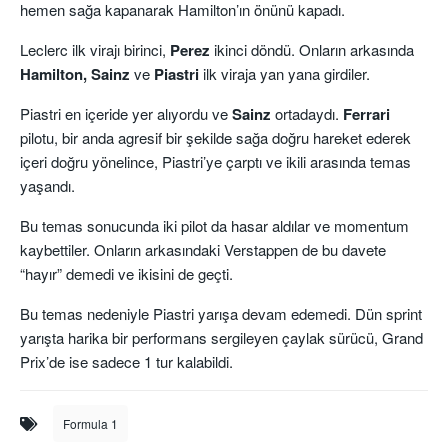
hemen sağa kapanarak Hamilton’ın önünü kapadı.
Leclerc ilk virajı birinci,
Perez
ikinci döndü. Onların arkasında
Hamilton, Sainz
ve
Piastri
ilk viraja yan yana girdiler.
Piastri en içeride yer alıyordu ve
Sainz
ortadaydı.
Ferrari
pilotu, bir anda agresif bir şekilde sağa doğru hareket ederek
içeri doğru yönelince, Piastri’ye çarptı ve ikili arasında temas
yaşandı.
Bu temas sonucunda iki pilot da hasar aldılar ve momentum
kaybettiler. Onların arkasındaki Verstappen de bu davete
“hayır” demedi ve ikisini de geçti.
Bu temas nedeniyle Piastri yarışa devam edemedi. Dün sprint
yarışta harika bir performans sergileyen çaylak sürücü, Grand
Prix’de ise sadece 1 tur kalabildi.
Formula 1