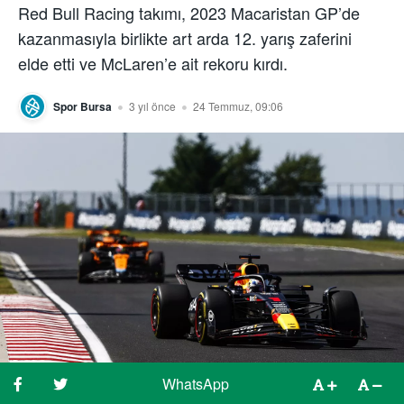
Red Bull Racing takımı, 2023 Macaristan GP’de
kazanmasıyla birlikte art arda 12. yarış zaferini
elde etti ve McLaren’e ait rekoru kırdı.
Spor Bursa
3 yıl önce
24 Temmuz, 09:06
WhatsApp
WhatsApp
WhatsApp
WhatsApp
WhatsApp
WhatsApp
WhatsApp
WhatsApp
WhatsApp