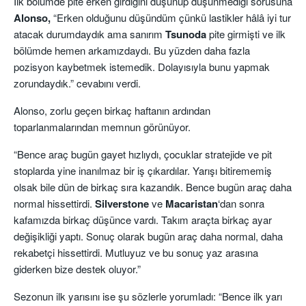
İlk bölümde pite erken girdiğini düşünüp düşünmediği sorusuna
Alonso,
“Erken olduğunu düşündüm çünkü lastikler hâlâ iyi tur
atacak durumdaydık ama sanırım
Tsunoda
pite girmişti ve ilk
bölümde hemen arkamızdaydı. Bu yüzden daha fazla
pozisyon kaybetmek istemedik. Dolayısıyla bunu yapmak
zorundaydık.” cevabını verdi.
Alonso, zorlu geçen birkaç haftanın ardından
toparlanmalarından memnun görünüyor.
“Bence araç bugün gayet hızlıydı, çocuklar stratejide ve pit
stoplarda yine inanılmaz bir iş çıkardılar. Yarışı bitirememiş
olsak bile dün de birkaç sıra kazandık. Bence bugün araç daha
normal hissettirdi.
Silverstone
ve
Macaristan
‘dan sonra
kafamızda birkaç düşünce vardı. Takım araçta birkaç ayar
değişikliği yaptı. Sonuç olarak bugün araç daha normal, daha
rekabetçi hissettirdi. Mutluyuz ve bu sonuç yaz arasına
giderken bize destek oluyor.”
Sezonun ilk yarısını ise şu sözlerle yorumladı: “Bence ilk yarı