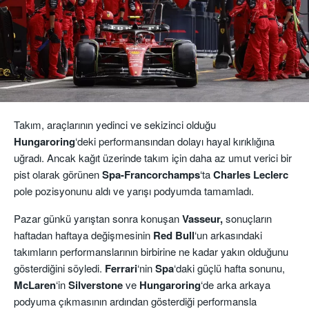
Takım, araçlarının yedinci ve sekizinci olduğu
Hungaroring
‘deki performansından dolayı hayal kırıklığına
uğradı. Ancak kağıt üzerinde takım için daha az umut verici bir
pist olarak görünen
Spa-Francorchamps
‘ta
Charles Leclerc
pole pozisyonunu aldı ve yarışı podyumda tamamladı.
Pazar günkü yarıştan sonra konuşan
Vasseur,
sonuçların
haftadan haftaya değişmesinin
Red
Bull
‘un arkasındaki
takımların performanslarının birbirine ne kadar yakın olduğunu
gösterdiğini söyledi.
Ferrari
‘nin
Spa
‘daki güçlü hafta sonunu,
McLaren
‘in
Silverstone
ve
Hungaroring
‘de arka arkaya
podyuma çıkmasının ardından gösterdiği performansla