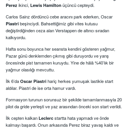
Perez
ikinci,
Lewis Hamilton
üçüncü cepteydi.
Carlos Sainz dördüncü cebe aracını park ederken, Oscar
Piastri
beşinciydi. Bahsettiğimiz gibi vites kutusu
değiştirdiğinden ceza alan Verstappen de altıncı sıradan
kalkıyordu.
Hafta sonu boyunca her seansta kendini gösteren yağmur,
Pazar günü denklemden çıkmış gibi duruyordu ve yarış
öncesinde pist tamamen kuruydu. Yine de hâlâ %40’lık bir
yağmur olasılığı mevcuttu.
İlk 6’da
Oscar Piastri
hariç herkes yumuşak lastikle start
aldılar. Piastri de ise orta hamur vardı.
Formasyon turunun sorunsuz bir şekilde tamamlanmasıyla 20
pilot da gride yerleşti ve yaz arasından önceki son start verildi.
İlk cepten kalkan
Leclerc
startta hata yapmadı ve önde
kalmayı başardı. Onun arkasında Perez biraz yavaş kaldı ve