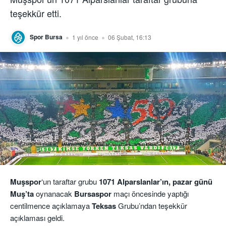
teşekkür etti.
Spor Bursa
1 yıl önce
06 Şubat, 16:13
Muşspor
‘un taraftar grubu
1071 Alparslanlar’ın, pazar günü
Muş’ta
oynanacak
Bursaspor
maçı öncesinde yaptığı
centilmence açıklamaya
Teksas
Grubu’ndan teşekkür
açıklaması geldi.