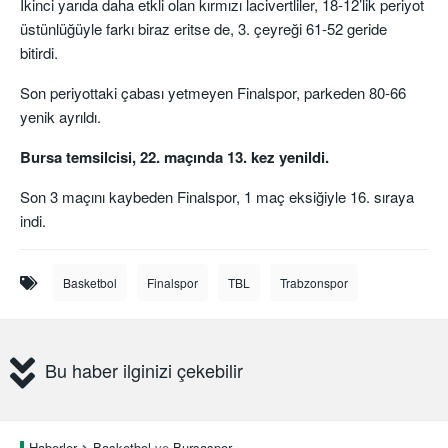
İkinci yarıda daha etkli olan kırmızı lacivertliler, 18-12’lik periyot
üstünlüğüyle farkı biraz eritse de, 3. çeyreği 61-52 geride
bitirdi.
Son periyottaki çabası yetmeyen Finalspor, parkeden 80-66
yenik ayrıldı.
Bursa temsilcisi, 22. maçında 13. kez yenildi.
Son 3 maçını kaybeden Finalspor, 1 maç eksiğiyle 16. sıraya
indi.
Basketbol
Finalspor
TBL
Trabzonspor
Bu haber ilginizi çekebilir
Haberler
Basketbol
ve
Bursaspor