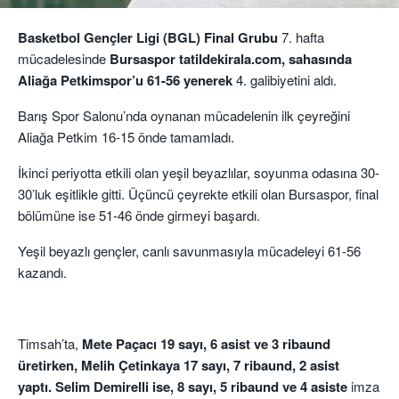
Basketbol Gençler Ligi (BGL) Final Grubu
7. hafta
mücadel
esinde
Bursaspor
tatildekirala
.com
, sahasında
Aliağa
Petkimspor’u
61-56 yenerek
4. galibiyetini aldı.
Barış Spor Salonu’nda oynanan
mücadelenin
ilk çeyreğini
Aliağa
Petkim 16-
15 önde tamamladı.
İkinci
periyotta
etkili olan yeşil beyazlılar, soyunma odasına 30-
30’luk eşitlikle gitti. Üçüncü çeyrekte
etkili
olan
Bursaspor,
final
bölümüne ise 51-46 önde girmeyi başardı.
Yeşil beyazlı gençler, canlı savunmasıyla mücadeleyi 61-56
kazandı.
Timsah’ta,
Mete Paçacı 19 sayı, 6 asist ve 3 ribaund
üretirken, Melih Çetinkaya 17 sayı, 7 ribaund, 2 asist
yaptı. Selim Demirelli ise, 8 sayı, 5 ribaund ve 4 asiste
imza