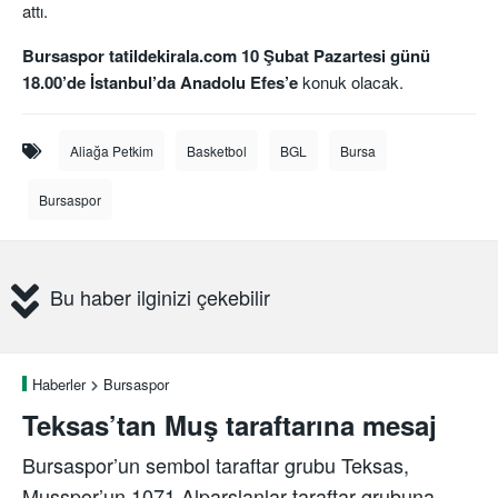
attı.
Bursaspor
tatildekirala
.com
10 Şubat Pazartesi günü
18.00’de İstanbul’da Anadolu Efes’e
konuk olacak.
Aliağa Petkim
Basketbol
BGL
Bursa
Bursaspor
Bu haber ilginizi çekebilir
Haberler
Bursaspor
Teksas’tan Muş taraftarına mesaj
Bursaspor’un sembol taraftar grubu Teksas,
Muşspor’un 1071 Alparslanlar taraftar grubuna